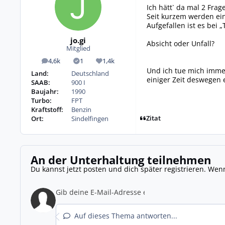
Ich hätt` da mal 2 Frag
Seit kurzem werden ei
Aufgefallen ist es bei
jo.gi
Absicht oder Unfall?
Mitglied
4,6k
1
1,4k
Beiträge
Lösungen
Reputation
Und ich tue mich imme
Land:
Deutschland
einiger Zeit deswegen e
SAAB:
900 I
Baujahr:
1990
Turbo:
FPT
Kraftstoff:
Benzin
Zitat
Ort:
Sindelfingen
An der Unterhaltung teilnehmen
Du kannst jetzt posten und dich später registrieren. Wen
Auf dieses Thema antworten...