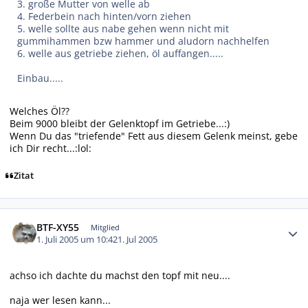
3. große Mutter von welle ab
4. Federbein nach hinten/vorn ziehen
5. welle sollte aus nabe gehen wenn nicht mit
gummihammen bzw hammer und aludorn nachhelfen
6. welle aus getriebe ziehen, öl auffangen.....
Einbau.....
Welches Öl??
Beim 9000 bleibt der Gelenktopf im Getriebe...:)
Wenn Du das "triefende" Fett aus diesem Gelenk meinst, gebe
ich Dir recht...:lol:
Zitat
Autor-Statistiken
BTF-XY55
Mitglied
1. Juli 2005 um 10:42
1. Jul 2005
achso ich dachte du machst den topf mit neu....
naja wer lesen kann...