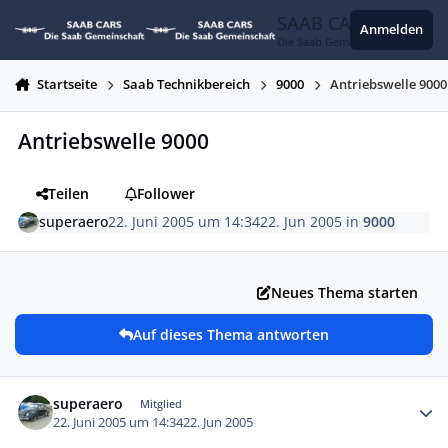
Zum Inhalt springen
SAAB CARS
Anmelden
Die Saab Gemeinschaft
Startseite
Saab Technikbereich
9000
Antriebswelle 9000
Antriebswelle 9000
Teilen
Follower
superaero
22. Juni 2005 um 14:34
22. Jun 2005
in
9000
Neues Thema starten
Auf dieses Thema antworten
Autor-Statistiken
superaero
Mitglied
22. Juni 2005 um 14:34
22. Jun 2005