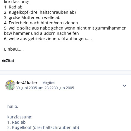
kurzfassung:
1. Rad ab
2. Kugelkopf (drei haltschrauben ab)
3. große Mutter von welle ab
4. Federbein nach hinten/vorn ziehen
5. welle sollte aus nabe gehen wenn nicht mit gummihammen
bzw hammer und aludorn nachhelfen
6. welle aus getriebe ziehen, öl auffangen.....
Einbau.....
Zitat
Autor-Statistiken
der41kater
Mitglied
30. Juni 2005 um 23:22
30. Jun 2005
hallo,
kurzfassung:
1. Rad ab
2. Kugelkopf (drei haltschrauben ab)