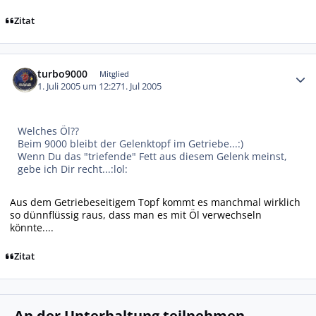
Zitat
Autor-Statistiken
turbo9000
Mitglied
1. Juli 2005 um 12:27
1. Jul 2005
Welches Öl??
Beim 9000 bleibt der Gelenktopf im Getriebe...:)
Wenn Du das "triefende" Fett aus diesem Gelenk meinst,
gebe ich Dir recht...:lol:
Aus dem Getriebeseitigem Topf kommt es manchmal wirklich
so dünnflüssig raus, dass man es mit Öl verwechseln
könnte....
Zitat
An der Unterhaltung teilnehmen