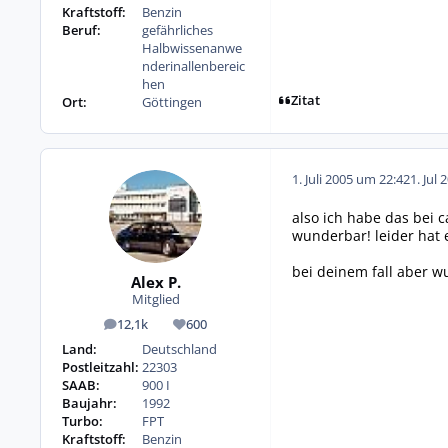
Kraftstoff:
Benzin
Beruf:
gefährliches
Halbwissenanwe
nderinallenbereic
hen
Zitat
Ort:
Göttingen
1. Juli 2005 um 22:42
1. Jul 
also ich habe das bei c
wunderbar! leider hat 
bei deinem fall aber w
Alex P.
Mitglied
12,1k
600
Beiträge
Reputation
Land:
Deutschland
Postleitzahl:
22303
SAAB:
900 I
Baujahr:
1992
Turbo:
FPT
Kraftstoff:
Benzin