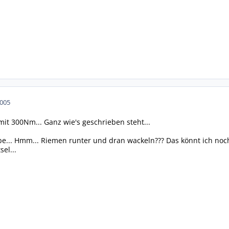
2005
mit 300Nm... Ganz wie's geschrieben steht...
be... Hmm... Riemen runter und dran wackeln??? Das könnt ich noc
el...