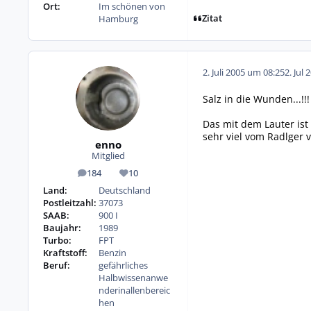
Ort:
Im schönen von
Zitat
Hamburg
2. Juli 2005 um 08:25
2. Jul 
Salz in die Wunden...!!
Das mit dem Lauter ist
sehr viel vom Radlger vo
enno
Mitglied
184
10
Beiträge
Reputation
Land:
Deutschland
Postleitzahl:
37073
SAAB:
900 I
Baujahr:
1989
Turbo:
FPT
Kraftstoff:
Benzin
Beruf:
gefährliches
Halbwissenanwe
nderinallenbereic
hen