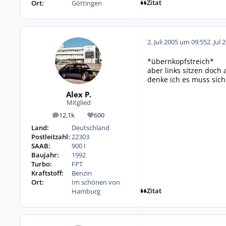
Zitat
Ort:
Göttingen
2. Juli 2005 um 09:55
2. Jul 
*übernkopfstreich*
aber links sitzen doch 
denke ich es muss sich
Alex P.
Mitglied
12,1k
600
Beiträge
Reputation
Land:
Deutschland
Postleitzahl:
22303
SAAB:
900 I
Baujahr:
1992
Turbo:
FPT
Kraftstoff:
Benzin
Ort:
Im schönen von
Zitat
Hamburg