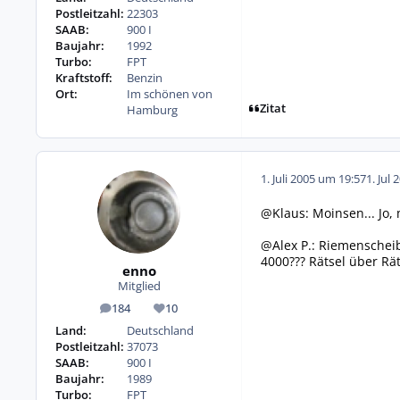
Postleitzahl:
22303
SAAB:
900 I
Baujahr:
1992
Turbo:
FPT
Kraftstoff:
Benzin
Ort:
Im schönen von
Zitat
Hamburg
1. Juli 2005 um 19:57
1. Jul 
@Klaus: Moinsen... Jo, 
@Alex P.: Riemenschei
4000??? Rätsel über Räts
enno
Mitglied
184
10
Beiträge
Reputation
Land:
Deutschland
Postleitzahl:
37073
SAAB:
900 I
Baujahr:
1989
Turbo:
FPT