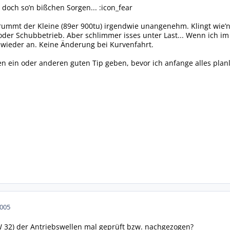
 doch so’n bißchen Sorgen... :icon_fear
ummt der Kleine (89er 900tu) irgendwie unangenehm. Klingt wie’n 
 oder Schubbetrieb. Aber schlimmer isses unter Last... Wenn ich i
 wieder an. Keine Änderung bei Kurvenfahrt.
 ein oder anderen guten Tip geben, bevor ich anfange alles plan
2005
W 32) der Antriebswellen mal geprüft bzw. nachgezogen?