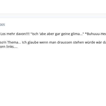
2005
! Los mehr davon!!!! "Isch 'abe aber gar geine glima..." *Buhuuu-H
 so'n Thema... Ich glaube wenn man draussen stehen würde wär das
rn links....