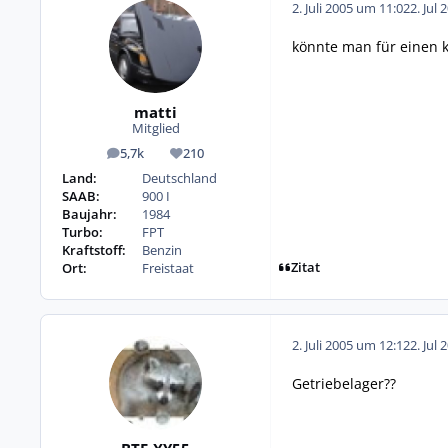
2. Juli 2005 um 11:02
2. Jul 
könnte man für einen 
matti
Mitglied
5,7k
210
Beiträge
Reputation
Land:
Deutschland
SAAB:
900 I
Baujahr:
1984
Turbo:
FPT
Kraftstoff:
Benzin
Zitat
Ort:
Freistaat
2. Juli 2005 um 12:12
2. Jul 
Getriebelager??