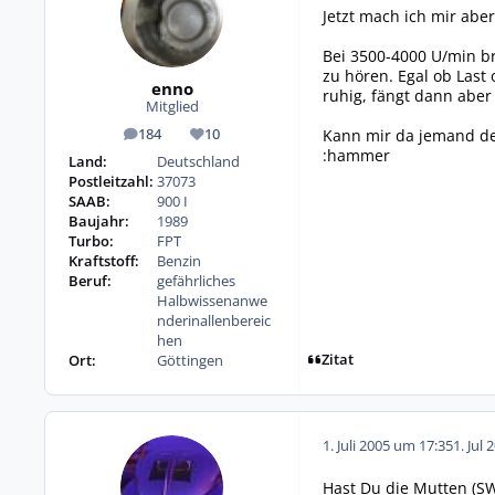
Jetzt mach ich mir aber
Bei 3500-4000 U/min br
zu hören. Egal ob Last
enno
ruhig, fängt dann aber
Mitglied
Kann mir da jemand den
184
10
Beiträge
Reputation
:hammer
Land:
Deutschland
Postleitzahl:
37073
SAAB:
900 I
Baujahr:
1989
Turbo:
FPT
Kraftstoff:
Benzin
Beruf:
gefährliches
Halbwissenanwe
nderinallenbereic
hen
Zitat
Ort:
Göttingen
1. Juli 2005 um 17:35
1. Jul 
Hast Du die Mutten (S