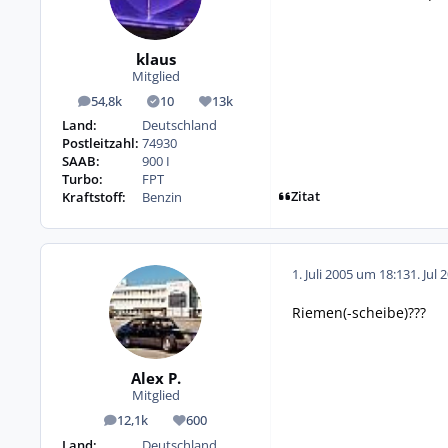
klaus
Mitglied
54,8k
10
13k
Beiträge
Lösungen
Reputation
Land:
Deutschland
Postleitzahl:
74930
SAAB:
900 I
Turbo:
FPT
Zitat
Kraftstoff:
Benzin
1. Juli 2005 um 18:13
1. Jul 
Riemen(-scheibe)???
Alex P.
Mitglied
12,1k
600
Beiträge
Reputation
Land:
Deutschland