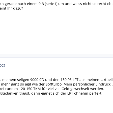
ich gerade nach einem 9-3 (serie1) um und weiss nicht so recht ob
eint Ihr dazu?
2005
s meinem seligen 9000 CD und den 150 PS LPT aus meinem aktuellen
mehr ganz so agil wie der Softturbo. Mein persönlicher Eindruck. 
bei runden 120-150 TKM für viel viel Geld gewechselt werden.
nggedanken trägst, dann eignet sich der LPT ohnehin perfekt.