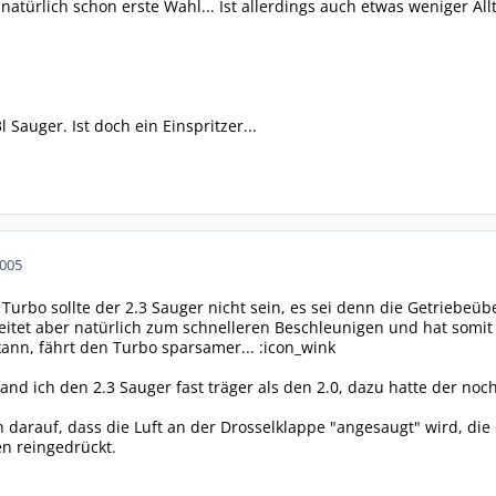
 natürlich schon erste Wahl... Ist allerdings auch etwas weniger Allt
l Sauger. Ist doch ein Einspritzer...
2005
Turbo sollte der 2.3 Sauger nicht sein, es sei denn die Getriebeüb
eitet aber natürlich zum schnelleren Beschleunigen und hat somi
ann, fährt den Turbo sparsamer... :icon_wink
and ich den 2.3 Sauger fast träger als den 2.0, dazu hatte der no
ch darauf, dass die Luft an der Drosselklappe "angesaugt" wird, di
en reingedrückt.