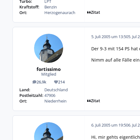
Turbo:
LPT
Kraftstoff:
Benzin
Zitat
Ort:
Herzogenaurach
5. Juli 2005 um 13:50
5. Jul 
Der 9-3 mit 154 PS hat
Nimm auf alle Fälle ei
fortissimo
Mitglied
26,9k
214
Beiträge
Reputation
Land:
Deutschland
Postleitzahl:
47906
Zitat
Ort:
Niederrhein
6. Juli 2005 um 19:50
6. Jul 
Hi, mir gehts eigentli