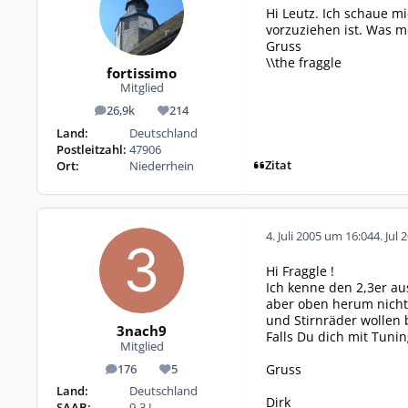
Hi Leutz. Ich schaue m
vorzuziehen ist. Was m
Gruss
\\the fraggle
fortissimo
Mitglied
26,9k
214
Beiträge
Reputation
Land:
Deutschland
Postleitzahl:
47906
Zitat
Ort:
Niederrhein
4. Juli 2005 um 16:04
4. Jul 
Hi Fraggle !
Ich kenne den 2,3er au
aber oben herum nicht 
und Stirnräder wollen 
3nach9
Falls Du dich mit Tuni
Mitglied
Gruss
176
5
Beiträge
Reputation
Land:
Deutschland
Dirk
SAAB:
9-3 I