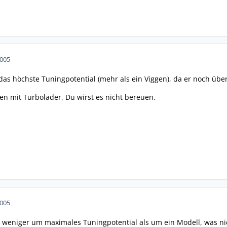
2005
 das höchste Tuningpotential (mehr als ein Viggen), da er noch übe
nen mit Turbolader, Du wirst es nicht bereuen.
2005
ch weniger um maximales Tuningpotential als um ein Modell, was nic