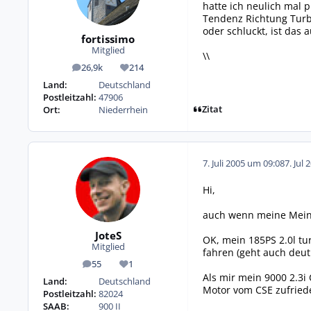
hatte ich neulich mal 
Tendenz Richtung Turbo
oder schluckt, ist das
fortissimo
Mitglied
\\
26,9k
214
Beiträge
Reputation
Land:
Deutschland
Postleitzahl:
47906
Zitat
Ort:
Niederrhein
7. Juli 2005 um 09:08
7. Jul 
Hi,
auch wenn meine Meinun
JoteS
OK, mein 185PS 2.0l tur
Mitglied
fahren (geht auch deutl
55
1
Beiträge
Reputation
Als mir mein 9000 2.3i
Land:
Deutschland
Motor vom CSE zufried
Postleitzahl:
82024
SAAB:
900 II