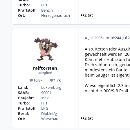
Turbo:
LPT
Kraftstoff:
Benzin
Zitat
Ort:
Herzogenaurach
4. Juli 2005 um 16:24
4. Jul 
Also, Ketten (der Ausg
gewechselt werden. 200
Klar, mehr Hubraum he
Drehzahlbereich, gena
ralftorsten
mindestens ein Bautei
Mitglied
beim Sauger ist eigent
10,8k
1,7k
Beiträge
Reputation
Wieso eigentlich 2.3 im
Land:
Luxemburg
nicht der 900/9-3 Profi...
SAAB:
9000 II
Baujahr:
1998
Turbo:
FPT
Kraftstoff:
LPG
Beruf:
Dipl.Inf/g
Zitat
Ort:
Warschau