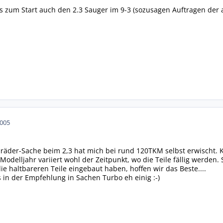
es zum Start auch den 2.3 Sauger im 9-3 (sozusagen Auftragen der 
2005
rnräder-Sache beim 2,3 hat mich bei rund 120TKM selbst erwischt.
odelljahr variiert wohl der Zeitpunkt, wo die Teile fällig werden. 
die haltbareren Teile eingebaut haben, hoffen wir das Beste....
 in der Empfehlung in Sachen Turbo eh einig :-)