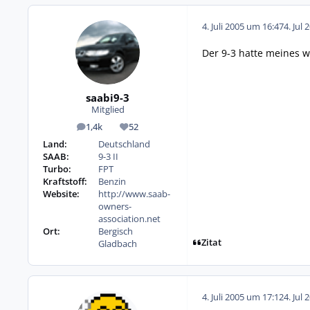
4. Juli 2005 um 16:47
4. Jul 
Der 9-3 hatte meines w
saabi9-3
Mitglied
1,4k
52
Beiträge
Reputation
Land:
Deutschland
SAAB:
9-3 II
Turbo:
FPT
Kraftstoff:
Benzin
Website:
http://www.saab-
owners-
association.net
Ort:
Bergisch
Zitat
Gladbach
4. Juli 2005 um 17:12
4. Jul 