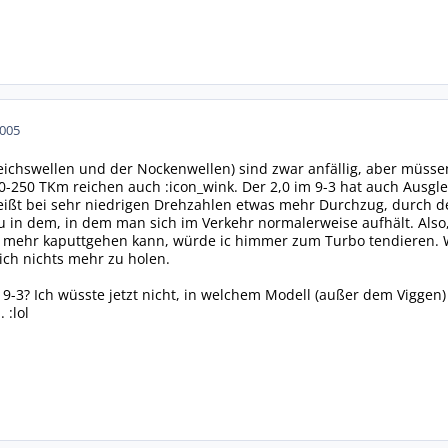
2005
leichswellen und der Nockenwellen) sind zwar anfällig, aber müs
-250 TKm reichen auch :icon_wink. Der 2,0 im 9-3 hat auch Ausglei
ißt bei sehr niedrigen Drehzahlen etwas mehr Durchzug, durch 
u in dem, in dem man sich im Verkehr normalerweise aufhält. Also
l mehr kaputtgehen kann, würde ic himmer zum Turbo tendieren. W
lich nichts mehr zu holen.
 9-3? Ich wüsste jetzt nicht, in welchem Modell (außer dem Viggen) 
 :lol