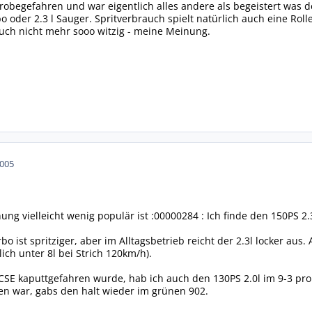
probegefahren und war eigentlich alles andere als begeistert was
 oder 2.3 l Sauger. Spritverbrauch spielt natürlich auch eine Rol
 auch nicht mehr sooo witzig - meine Meinung.
2005
g vielleicht wenig populär ist :00000284 : Ich finde den 150PS 2.
bo ist spritziger, aber im Alltagsbetrieb reicht der 2.3l locker a
ich unter 8l bei Strich 120km/h).
 CSE kaputtgefahren wurde, hab ich auch den 130PS 2.0l im 9-3 pro
en war, gabs den halt wieder im grünen 902.