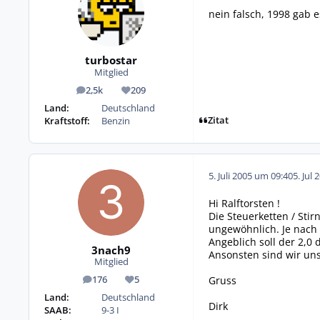
nein falsch, 1998 gab 
turbostar
Mitglied
2,5k
209
Beiträge
Reputation
Land:
Deutschland
Zitat
Kraftstoff:
Benzin
5. Juli 2005 um 09:40
5. Jul 
Hi Ralftorsten !
Die Steuerketten / Sti
ungewöhnlich. Je nach M
Angeblich soll der 2,0 
3nach9
Ansonsten sind wir uns
Mitglied
Gruss
176
5
Beiträge
Reputation
Land:
Deutschland
Dirk
SAAB:
9-3 I