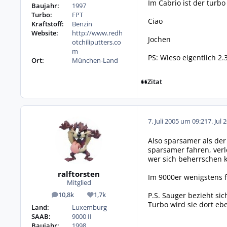
Im Cabrio ist der turbo
Baujahr:
1997
Turbo:
FPT
Ciao
Kraftstoff:
Benzin
Website:
http://www.redh
Jochen
otchiliputters.co
m
PS: Wieso eigentlich 2.3
Ort:
München-Land
Zitat
7. Juli 2005 um 09:21
7. Jul 
Also sparsamer als der 
sparsamer fahren, verl
wer sich beherrschen k
ralftorsten
Im 9000er wenigstens f
Mitglied
P.S. Sauger bezieht si
10,8k
1,7k
Beiträge
Reputation
Turbo wird sie dort eb
Land:
Luxemburg
SAAB:
9000 II
Baujahr:
1998