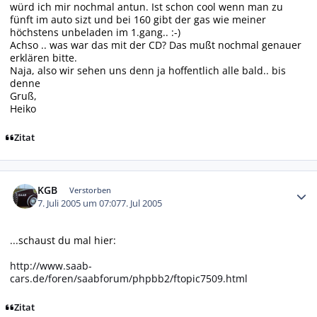
würd ich mir nochmal antun. Ist schon cool wenn man zu
fünft im auto sizt und bei 160 gibt der gas wie meiner
höchstens unbeladen im 1.gang.. :-)
Achso .. was war das mit der CD? Das mußt nochmal genauer
erklären bitte.
Naja, also wir sehen uns denn ja hoffentlich alle bald.. bis
denne
Gruß,
Heiko
Zitat
Autor-Statistiken
KGB
Verstorben
7. Juli 2005 um 07:07
7. Jul 2005
...schaust du mal hier:
http://www.saab-
cars.de/foren/saabforum/phpbb2/ftopic7509.html
Zitat