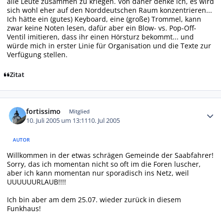
alle Leute zusammen zu kriegen. Von daher denke ich, es wird
sich wohl eher auf den Norddeutschen Raum konzentrieren...
Ich hätte ein (gutes) Keyboard, eine (große) Trommel, kann
zwar keine Noten lesen, dafür aber ein Blow- vs. Pop-Off-
Ventil imitieren, dass ihr einen Hörsturz bekommt... und
würde mich in erster Linie für Organisation und die Texte zur
Verfügung stellen.
Zitat
Autor-Statistiken
fortissimo
Mitglied
10. Juli 2005 um 13:11
10. Jul 2005
AUTOR
Willkommen in der etwas schrägen Gemeinde der Saabfahrer!
Sorry, das ich momentan nicht so oft im die Foren luscher,
aber ich kann momentan nur sporadisch ins Netz, weil
UUUUUURLAUB!!!!
Ich bin aber am dem 25.07. wieder zurück in diesem
Funkhaus!