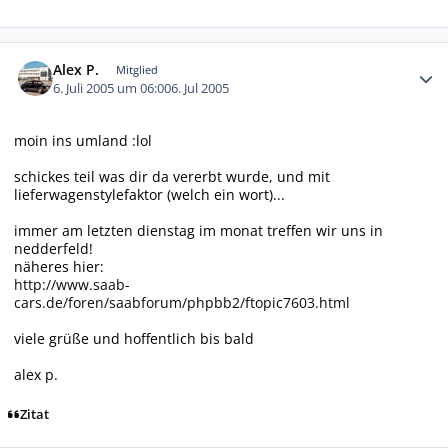
Autor-Statistiken
Alex P.
Mitglied
6. Juli 2005 um 06:00
6. Jul 2005
moin ins umland :lol
schickes teil was dir da vererbt wurde, und mit
lieferwagenstylefaktor (welch ein wort)...
immer am letzten dienstag im monat treffen wir uns in
nedderfeld!
näheres hier:
http://www.saab-
cars.de/foren/saabforum/phpbb2/ftopic7603.html
viele grüße und hoffentlich bis bald
alex p.
Zitat