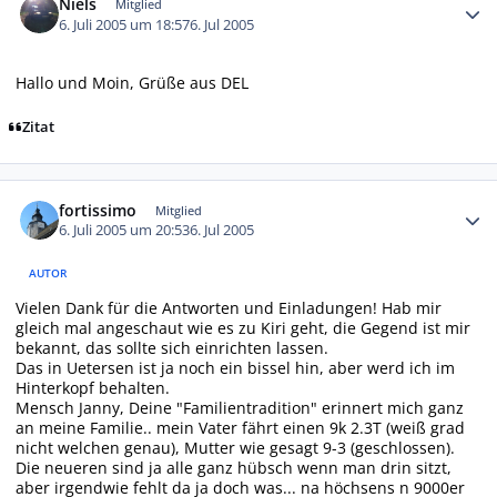
Niels
Mitglied
6. Juli 2005 um 18:57
6. Jul 2005
Hallo und Moin, Grüße aus DEL
Zitat
Autor-Statistiken
fortissimo
Mitglied
6. Juli 2005 um 20:53
6. Jul 2005
AUTOR
Vielen Dank für die Antworten und Einladungen! Hab mir
gleich mal angeschaut wie es zu Kiri geht, die Gegend ist mir
bekannt, das sollte sich einrichten lassen.
Das in Uetersen ist ja noch ein bissel hin, aber werd ich im
Hinterkopf behalten.
Mensch Janny, Deine "Familientradition" erinnert mich ganz
an meine Familie.. mein Vater fährt einen 9k 2.3T (weiß grad
nicht welchen genau), Mutter wie gesagt 9-3 (geschlossen).
Die neueren sind ja alle ganz hübsch wenn man drin sitzt,
aber irgendwie fehlt da ja doch was... na höchsens n 9000er