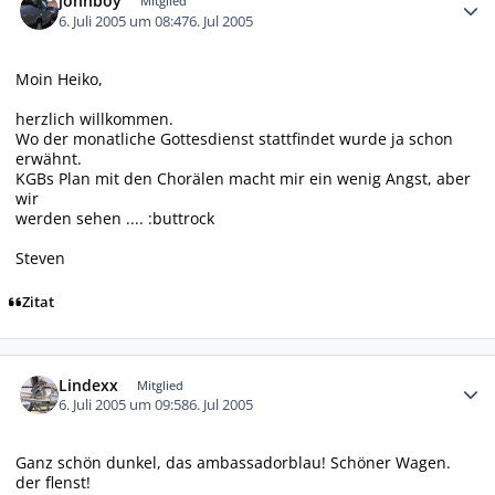
johnboy
Mitglied
6. Juli 2005 um 08:47
6. Jul 2005
Moin Heiko,
herzlich willkommen.
Wo der monatliche Gottesdienst stattfindet wurde ja schon
erwähnt.
KGBs Plan mit den Chorälen macht mir ein wenig Angst, aber
wir
werden sehen .... :buttrock
Steven
Zitat
Autor-Statistiken
Lindexx
Mitglied
6. Juli 2005 um 09:58
6. Jul 2005
Ganz schön dunkel, das ambassadorblau! Schöner Wagen.
der flenst!