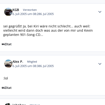
Autor-Statistiken
KGB
Verstorben
6. Juli 2005 um 08:28
6. Jul 2005
sei gegrüßt! Ja, bei Kiri wäre nicht schlecht... auch weil:
vielleicht wird dann doch was aus der von mir und Kevin
geplanten 901-Song-CD...
Zitat
Autor-Statistiken
Alex P.
Mitglied
6. Juli 2005 um 08:38
6. Jul 2005
:lol
Zitat
Autor-Statistiken