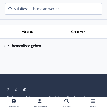
Auf dieses Thema antworten...
Teilen
Follower
Zur Themenliste gehen
Heller Modus
Dunkler Modus
Systemeinstellung
Design
Datenschutz
Kontakt
Cookies
Impressum
© Copyright 2025 - SAABoteure e. V.
Powered by
Invision Community
Anmelden
Registrieren
Suchen
Menü