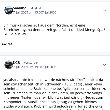
Autor-Statistiken
Saabine
Mitglied
7. Juli 2005 um 15:00
7. Jul 2005
Ein musikalischer 901 aus dem Norden, echt eine
Bereicherung, na denn allzeit gute Fahrt und jed Menge Spaß,
Grüße aus WI
Zitat
Autor-Statistiken
KGB
Verstorben
7. Juli 2005 um 19:08
7. Jul 2005
yo, also vorab: ich selbst werde nächtes Kiri-Treffen nicht da
sein (zwischenzeitlich in Schweden - 10.8. back) , aber kevin
scheint auch eine Brain-kanone bezüglich passender Ideen zu
sein. Zuerst sollte man vielleicht klären, ob gecoverte Songs
mit neuen Texten, oder wirklich was (aufwändig) Neues zum
Komponieren. Musiker scheints genug zu geben, kleines
Studio wohl auch. Problem wird jedoch sein, für solche Gigs