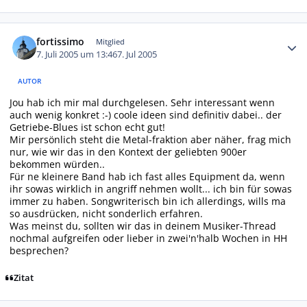
Autor-Statistiken
fortissimo
Mitglied
7. Juli 2005 um 13:46
7. Jul 2005
AUTOR
Jou hab ich mir mal durchgelesen. Sehr interessant wenn
auch wenig konkret :-) coole ideen sind definitiv dabei.. der
Getriebe-Blues ist schon echt gut!
Mir persönlich steht die Metal-fraktion aber näher, frag mich
nur, wie wir das in den Kontext der geliebten 900er
bekommen würden..
Für ne kleinere Band hab ich fast alles Equipment da, wenn
ihr sowas wirklich in angriff nehmen wollt... ich bin für sowas
immer zu haben. Songwriterisch bin ich allerdings, wills ma
so ausdrücken, nicht sonderlich erfahren.
Was meinst du, sollten wir das in deinem Musiker-Thread
nochmal aufgreifen oder lieber in zwei'n'halb Wochen in HH
besprechen?
Zitat