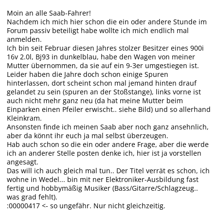
Moin an alle Saab-Fahrer!
Nachdem ich mich hier schon die ein oder andere Stunde im
Forum passiv beteiligt habe wollte ich mich endlich mal
anmelden.
Ich bin seit Februar diesen Jahres stolzer Besitzer eines 900i
16v 2.0l, Bj93 in dunkelblau, habe den Wagen von meiner
Mutter übernommen, da sie auf ein 9-3er umgestiegen ist.
Leider haben die Jahre doch schon einige Spuren
hinterlassen, dort scheint schon mal jemand hinten drauf
gelandet zu sein (spuren an der Stoßstange), links vorne ist
auch nicht mehr ganz neu (da hat meine Mutter beim
Einparken einen Pfeiler erwischt.. siehe Bild) und so allerhand
Kleinkram.
Ansonsten finde ich meinen Saab aber noch ganz ansehnlich,
aber da könnt ihr euch ja mal selbst überzeugen.
Hab auch schon so die ein oder andere Frage, aber die werde
ich an anderer Stelle posten denke ich, hier ist ja vorstellen
angesagt.
Das will ich auch gleich mal tun.. Der Titel verrät es schon, ich
wohne in Wedel... bin mit ner Elektroniker-Ausbildung fast
fertig und hobbymäßig Musiker (Bass/Gitarre/Schlagzeug..
was grad fehlt).
:00000417 <- so ungefähr. Nur nicht gleichzeitig.