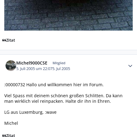
Zitat
Autor-Statistiken
Michel9000CSE
Mitglied
5. Juli 2005 um 22:07
5. Jul 2005
:00000732 Hallo und willkommen hier im Forum.
Viel Spass mit deinem schönen großen Schlitten. Da kann
man wirklich viel reinpacken. Halte dir ihn in Ehren.
LG aus Luxemburg, :wave
Michel
Zitat