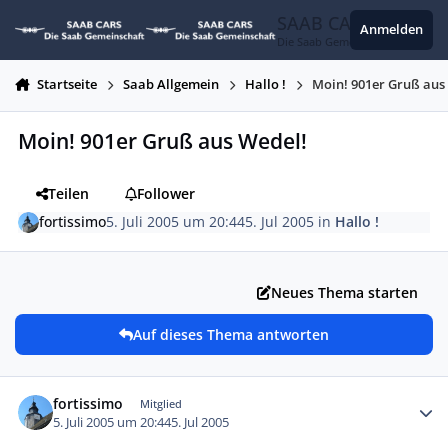
Zum Inhalt springen
SAAB CARS
Anmelden
Die Saab Gemeinschaft
Startseite
Saab Allgemein
Hallo !
Moin! 901er Gruß aus
Moin! 901er Gruß aus Wedel!
Teilen
Follower
fortissimo
5. Juli 2005 um 20:44
5. Jul 2005
in
Hallo !
Neues Thema starten
Auf dieses Thema antworten
Autor-Statistiken
fortissimo
Mitglied
5. Juli 2005 um 20:44
5. Jul 2005