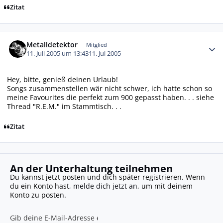
Zitat
Autor-Statistiken
Metalldetektor
Mitglied
11. Juli 2005 um 13:43
11. Jul 2005
Hey, bitte, genieß deinen Urlaub!
Songs zusammenstellen wär nicht schwer, ich hatte schon so
meine Favourites die perfekt zum 900 gepasst haben. . . siehe
Thread "R.E.M." im Stammtisch. . .
Zitat
An der Unterhaltung teilnehmen
Du kannst jetzt posten und dich später registrieren. Wenn
du ein Konto hast,
melde dich jetzt an
, um mit deinem
Konto zu posten.