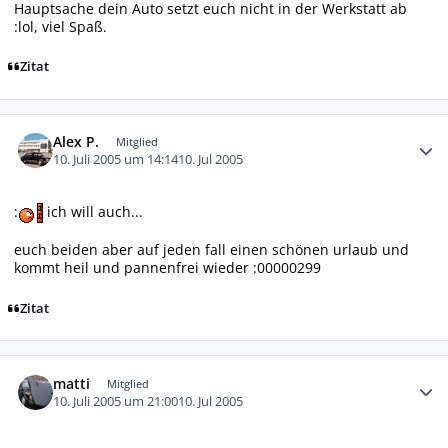
Hauptsache dein Auto setzt euch nicht in der Werkstatt ab
:lol, viel Spaß.
Zitat
Autor-Statistiken
Alex P.
Mitglied
10. Juli 2005 um 14:14
10. Jul 2005
:
ich will auch...
euch beiden aber auf jeden fall einen schönen urlaub und
kommt heil und pannenfrei wieder :00000299
Zitat
Autor-Statistiken
matti
Mitglied
10. Juli 2005 um 21:00
10. Jul 2005