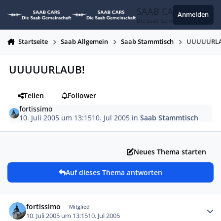
Zum Inhalt springen
SAAB CARS
Anmelden
Die Saab Gemeinschaft
Startseite
Saab Allgemein
Saab Stammtisch
UUUUURL
UUUUURLAUB!
Teilen
Follower
fortissimo
10. Juli 2005 um 13:15
10. Jul 2005
in
Saab Stammtisch
Neues Thema starten
Auf dieses Thema antworten
Autor-Statistiken
fortissimo
Mitglied
10. Juli 2005 um 13:15
10. Jul 2005