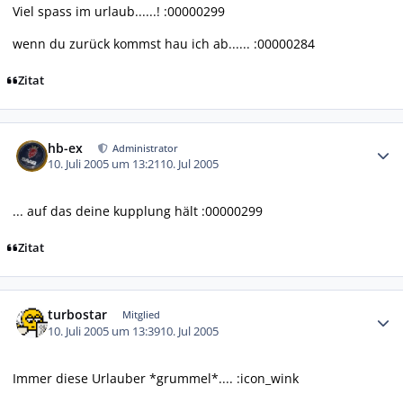
Viel spass im urlaub......! :00000299
wenn du zurück kommst hau ich ab...... :00000284
Zitat
Autor-Statistiken
hb-ex
Administrator
10. Juli 2005 um 13:21
10. Jul 2005
... auf das deine kupplung hält :00000299
Zitat
Autor-Statistiken
turbostar
Mitglied
10. Juli 2005 um 13:39
10. Jul 2005
Immer diese Urlauber *grummel*.... :icon_wink