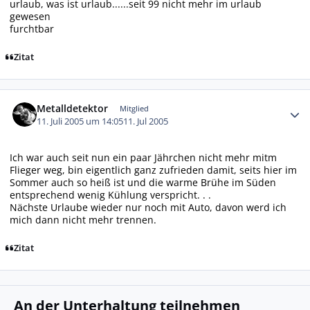
urlaub, was ist urlaub......seit 99 nicht mehr im urlaub
gewesen
furchtbar
Zitat
Autor-Statistiken
Metalldetektor
Mitglied
11. Juli 2005 um 14:05
11. Jul 2005
Ich war auch seit nun ein paar Jährchen nicht mehr mitm
Flieger weg, bin eigentlich ganz zufrieden damit, seits hier im
Sommer auch so heiß ist und die warme Brühe im Süden
entsprechend wenig Kühlung verspricht. . .
Nächste Urlaube wieder nur noch mit Auto, davon werd ich
mich dann nicht mehr trennen.
Zitat
An der Unterhaltung teilnehmen