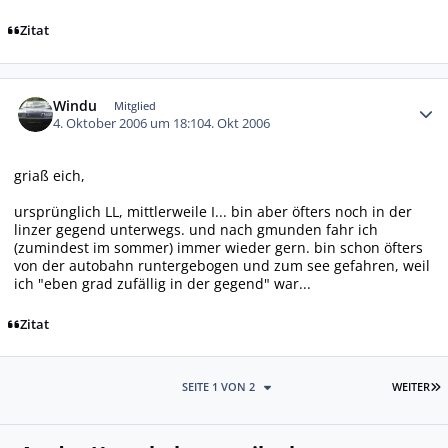
Zitat
Autor-Statistiken
Windu
Mitglied
4. Oktober 2006 um 18:10
4. Okt 2006
griaß eich,
ursprünglich LL, mittlerweile I... bin aber öfters noch in der
linzer gegend unterwegs. und nach gmunden fahr ich
(zumindest im sommer) immer wieder gern. bin schon öfters
von der autobahn runtergebogen und zum see gefahren, weil
ich "eben grad zufällig in der gegend" war...
Zitat
L
SEITE 1 VON 2
WEITER