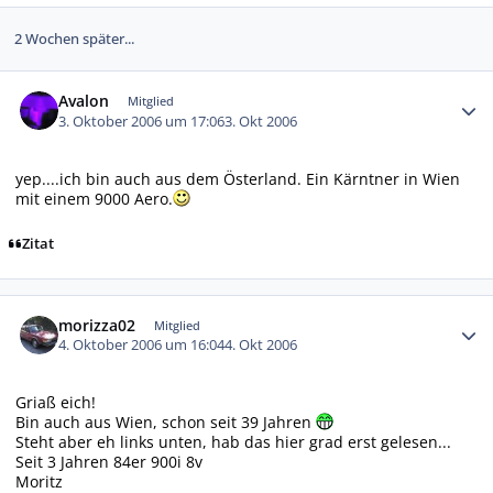
2 Wochen später...
Autor-Statistiken
Avalon
Mitglied
3. Oktober 2006 um 17:06
3. Okt 2006
yep....ich bin auch aus dem Österland. Ein Kärntner in Wien
mit einem 9000 Aero.
Zitat
Autor-Statistiken
morizza02
Mitglied
4. Oktober 2006 um 16:04
4. Okt 2006
Griaß eich!
Bin auch aus Wien, schon seit 39 Jahren
Steht aber eh links unten, hab das hier grad erst gelesen...
Seit 3 Jahren 84er 900i 8v
Moritz