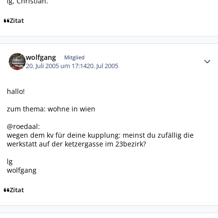
lg, Christian.
Zitat
Autor-Statistiken
wolfgang
Mitglied
20. Juli 2005 um 17:14
20. Jul 2005
hallo!
zum thema: wohne in wien
@roedaal:
wegen dem kv für deine kupplung: meinst du zufällig die
werkstatt auf der ketzergasse im 23bezirk?
lg
wolfgang
Zitat
Autor-Statistiken