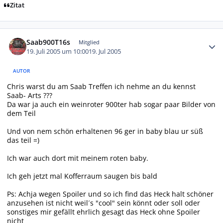
Zitat
Autor-Statistiken
Saab900T16s
Mitglied
19. Juli 2005 um 10:00
19. Jul 2005
AUTOR
Chris warst du am Saab Treffen ich nehme an du kennst
Saab- Arts ???
Da war ja auch ein weinroter 900ter hab sogar paar Bilder von
dem Teil
Und von nem schön erhaltenen 96 ger in baby blau ur süß
das teil =)
Ich war auch dort mit meinem roten baby.
Ich geh jetzt mal Kofferraum saugen bis bald
Ps: Achja wegen Spoiler und so ich find das Heck halt schöner
anzusehen ist nicht weil´s "cool" sein könnt oder soll oder
sonstiges mir gefällt ehrlich gesagt das Heck ohne Spoiler
nicht