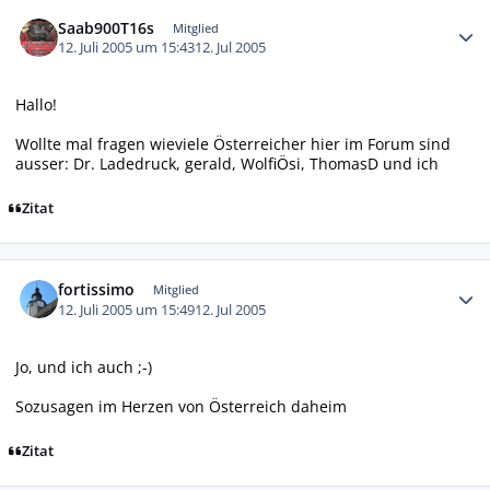
Autor-Statistiken
Saab900T16s
Mitglied
12. Juli 2005 um 15:43
12. Jul 2005
Hallo!
Wollte mal fragen wieviele Österreicher hier im Forum sind
ausser: Dr. Ladedruck, gerald, WolfiÖsi, ThomasD und ich
Zitat
Autor-Statistiken
fortissimo
Mitglied
12. Juli 2005 um 15:49
12. Jul 2005
Jo, und ich auch ;-)
Sozusagen im Herzen von Österreich daheim
Zitat