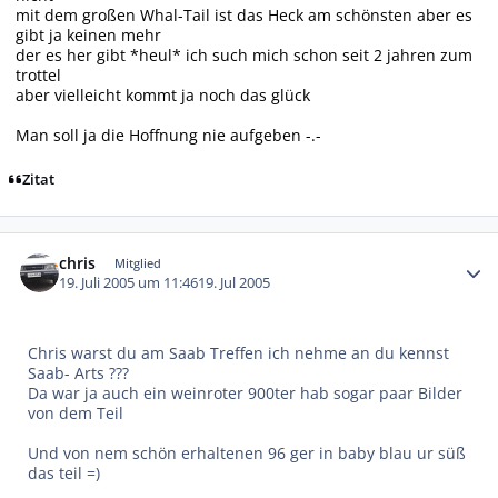
mit dem großen Whal-Tail ist das Heck am schönsten aber es
gibt ja keinen mehr
der es her gibt *heul* ich such mich schon seit 2 jahren zum
trottel
aber vielleicht kommt ja noch das glück
Man soll ja die Hoffnung nie aufgeben -.-
Zitat
Autor-Statistiken
chris
Mitglied
19. Juli 2005 um 11:46
19. Jul 2005
Chris warst du am Saab Treffen ich nehme an du kennst
Saab- Arts ???
Da war ja auch ein weinroter 900ter hab sogar paar Bilder
von dem Teil
Und von nem schön erhaltenen 96 ger in baby blau ur süß
das teil =)