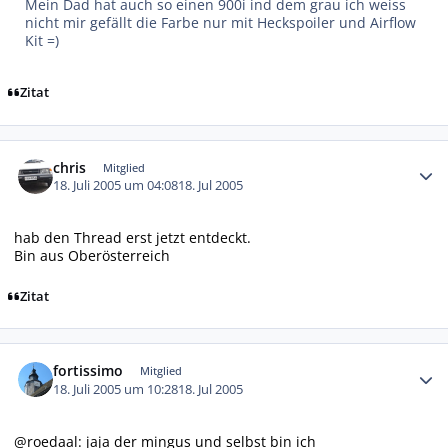
Mein Dad hat auch so einen 900i ind dem grau ich weiss
nicht mir gefällt die Farbe nur mit Heckspoiler und Airflow
Kit =)
Zitat
Autor-Statistiken
chris
Mitglied
18. Juli 2005 um 04:08
18. Jul 2005
hab den Thread erst jetzt entdeckt.
Bin aus Oberösterreich
Zitat
Autor-Statistiken
fortissimo
Mitglied
18. Juli 2005 um 10:28
18. Jul 2005
@roedaal: jaja der mingus und selbst bin ich