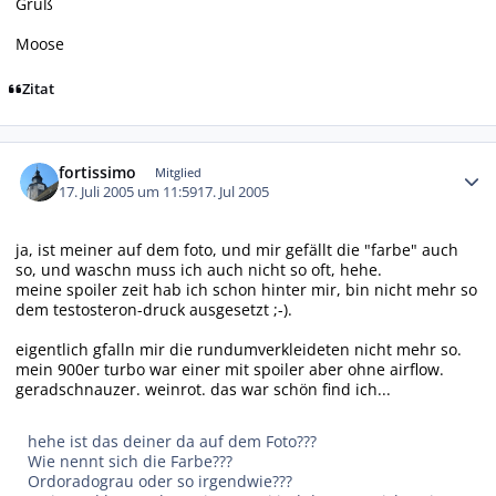
Gruß
Moose
Zitat
Autor-Statistiken
fortissimo
Mitglied
17. Juli 2005 um 11:59
17. Jul 2005
ja, ist meiner auf dem foto, und mir gefällt die "farbe" auch
so, und waschn muss ich auch nicht so oft, hehe.
meine spoiler zeit hab ich schon hinter mir, bin nicht mehr so
dem testosteron-druck ausgesetzt ;-).
eigentlich gfalln mir die rundumverkleideten nicht mehr so.
mein 900er turbo war einer mit spoiler aber ohne airflow.
geradschnauzer. weinrot. das war schön find ich...
hehe ist das deiner da auf dem Foto???
Wie nennt sich die Farbe???
Ordoradograu oder so irgendwie???