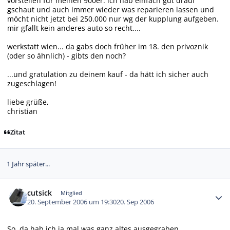
vorstellen für meinen 900er. ich hab einfach gut drauf
gschaut und auch immer wieder was reparieren lassen und
möcht nicht jetzt bei 250.000 nur wg der kupplung aufgeben.
mir gfallt kein anderes auto so recht....
werkstatt wien... da gabs doch früher im 18. den privoznik
(oder so ähnlich) - gibts den noch?
...und gratulation zu deinem kauf - da hätt ich sicher auch
zugeschlagen!
liebe grüße,
christian
Zitat
1 Jahr später...
Autor-Statistiken
cutsick
Mitglied
20. September 2006 um 19:30
20. Sep 2006
So, da hab ich ja mal was ganz altes ausgegraben.