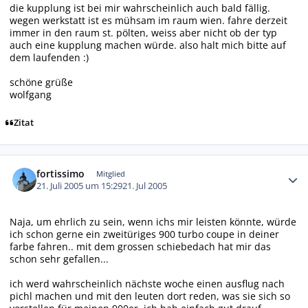
die kupplung ist bei mir wahrscheinlich auch bald fällig.
wegen werkstatt ist es mühsam im raum wien. fahre derzeit
immer in den raum st. pölten, weiss aber nicht ob der typ
auch eine kupplung machen würde. also halt mich bitte auf
dem laufenden :)
schöne grüße
wolfgang
Zitat
Autor-Statistiken
fortissimo
Mitglied
21. Juli 2005 um 15:29
21. Jul 2005
Naja, um ehrlich zu sein, wenn ichs mir leisten könnte, würde
ich schon gerne ein zweitüriges 900 turbo coupe in deiner
farbe fahren.. mit dem grossen schiebedach hat mir das
schon sehr gefallen...
ich werd wahrscheinlich nächste woche einen ausflug nach
pichl machen und mit den leuten dort reden, was sie sich so