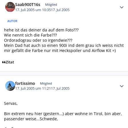
Saab900T16s
Mitglied
17. Juli 2005 um 10:35
17. Jul 2005
AUTOR
hehe ist das deiner da auf dem Foto???
Wie nennt sich die Farbe???
Ordoradograu oder so irgendwie???
Mein Dad hat auch so einen 900i ind dem grau ich weiss nicht
mir gefällt die Farbe nur mit Heckspoiler und Airflow Kit =)
Zitat
Autor-Statistiken
fortissimo
Mitglied
17. Juli 2005 um 11:21
17. Jul 2005
Servas,
Bin extrem neu hier (gestern...) aber wohne in Tirol, bin aber,
passender weise...Schwede,