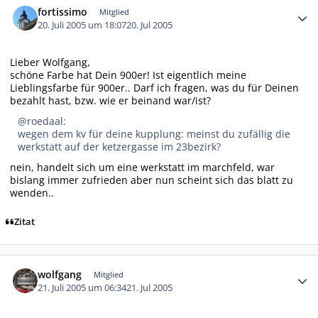
fortissimo
Mitglied
20. Juli 2005 um 18:07
20. Jul 2005
Lieber Wolfgang,
schöne Farbe hat Dein 900er! Ist eigentlich meine
Lieblingsfarbe für 900er.. Darf ich fragen, was du für Deinen
bezahlt hast, bzw. wie er beinand war/ist?
@roedaal:
wegen dem kv für deine kupplung: meinst du zufällig die
werkstatt auf der ketzergasse im 23bezirk?
nein, handelt sich um eine werkstatt im marchfeld, war
bislang immer zufrieden aber nun scheint sich das blatt zu
wenden..
Zitat
Autor-Statistiken
wolfgang
Mitglied
21. Juli 2005 um 06:34
21. Jul 2005