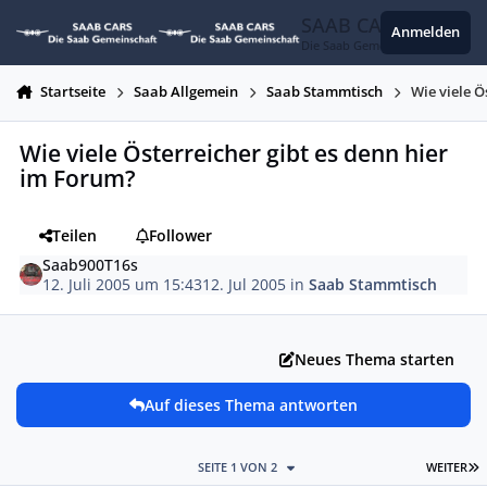
Zum Inhalt springen
SAAB CARS
Anmelden
Die Saab Gemeinschaft
Startseite
Saab Allgemein
Saab Stammtisch
Wie viele Ö
Wie viele Österreicher gibt es denn hier
im Forum?
Teilen
Follower
Saab900T16s
12. Juli 2005 um 15:43
12. Jul 2005
in
Saab Stammtisch
Neues Thema starten
Auf dieses Thema antworten
L
SEITE 1 VON 2
WEITER