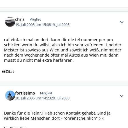
Autor-Statistiken
chris
Mitglied
19. Juli 2005 um 15:08
19. Jul 2005
ruf einfach mal an dort, kann dir die tel nummer per pm
schicken wenn du willst. also ich bin sehr zufrieden. Und der
Meister ist sowieso aus Wien und soweit ich weiß, nimmt der
nach dem Wochenende öfter mal Autos aus Wien mit, dann
musst du nicht mal extra herfahren.
Zitat
Autor-Statistiken
fortissimo
Mitglied
20. Juli 2005 um 14:23
20. Jul 2005
Danke für die Telnr.! Hab schon Kontakt gehabt. Sind ja
wirklich liebe Menschen dort - "ohrenscheinlich" ;-)!