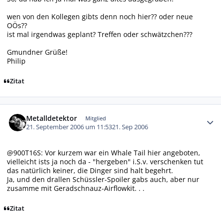
wen von den Kollegen gibts denn noch hier?? oder neue
OÖs??
ist mal irgendwas geplant? Treffen oder schwätzchen???
Gmundner Grüße!
Philip
Zitat
Autor-Statistiken
Metalldetektor
Mitglied
21. September 2006 um 11:53
21. Sep 2006
@900T16S: Vor kurzem war ein Whale Tail hier angeboten,
vielleicht ists ja noch da - "hergeben" i.S.v. verschenken tut
das natürlich keiner, die Dinger sind halt begehrt.
Ja, und den drallen Schüssler-Spoiler gabs auch, aber nur
zusamme mit Geradschnauz-Airflowkit. . .
Zitat