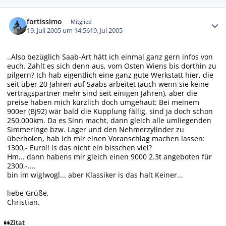
Autor-Statistiken
fortissimo
Mitglied
19. Juli 2005 um 14:56
19. Jul 2005
..Also bezüglich Saab-Art hätt ich einmal ganz gern infos von
euch. Zahlt es sich denn aus, vom Osten Wiens bis dorthin zu
pilgern? Ich hab eigentlich eine ganz gute Werkstatt hier, die
seit über 20 Jahren auf Saabs arbeitet (auch wenn sie keine
vertragspartner mehr sind seit einigen Jahren), aber die
preise haben mich kürzlich doch umgehaut: Bei meinem
900er (Bj92) wär bald die Kupplung fällig, sind ja doch schon
250.000km. Da es Sinn macht, dann gleich alle umliegenden
Simmeringe bzw. Lager und den Nehmerzylinder zu
überholen, hab ich mir einen Voranschlag machen lassen:
1300,- Euro!! is das nicht ein bisschen viel?
Hm... dann habens mir gleich einen 9000 2.3t angeboten für
2300,-....
bin im wiglwogl... aber Klassiker is das halt Keiner...
liebe Grüße,
Christian.
Zitat