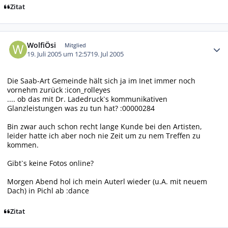
Zitat
Autor-Statistiken
WolfiÖsi
Mitglied
19. Juli 2005 um 12:57
19. Jul 2005
Die Saab-Art Gemeinde hält sich ja im Inet immer noch
vornehm zurück :icon_rolleyes
.... ob das mit Dr. Ladedruck`s kommunikativen
Glanzleistungen was zu tun hat? :00000284
Bin zwar auch schon recht lange Kunde bei den Artisten,
leider hatte ich aber noch nie Zeit um zu nem Treffen zu
kommen.
Gibt`s keine Fotos online?
Morgen Abend hol ich mein Auterl wieder (u.A. mit neuem
Dach) in Pichl ab :dance
Zitat