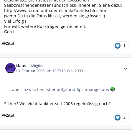
Saabzwischendensitzenzündschloss-Innereien. Siehe dazu:
http://www.forum-auto.de/technik/Zuendschlos.htm
(wenn Du in die Fotos klickst, werden sie grösser...)
Viel Erfolg !
Für evtl. weitere Rückfragen gerne bereit.
Gerd
Zitat
1
Autor-Statistiken
klaus
Mitglied
13. Februar 2009 um 12:37
13. Feb 2009
... aber inzwischen ist er aufgrund Spritmangel aus
Sicher? Vielleicht tankt er seit 2005 regelmässig nach?
Zitat
2
Autor-Statistiken