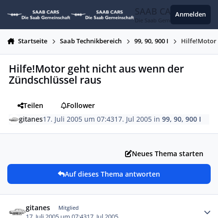
Zum Inhalt springen
SAAB CARS
Anmelden
Die Saab Gemeinschaft
Startseite
Saab Technikbereich
99, 90, 900 I
Hilfe!Motor
Hilfe!Motor geht nicht aus wenn der
Zündschlüssel raus
Teilen
Follower
gitanes
17. Juli 2005 um 07:43
17. Jul 2005
in
99, 90, 900 I
Neues Thema starten
Auf dieses Thema antworten
Autor-Statistiken
gitanes
Mitglied
17. Juli 2005 um 07:43
17. Jul 2005