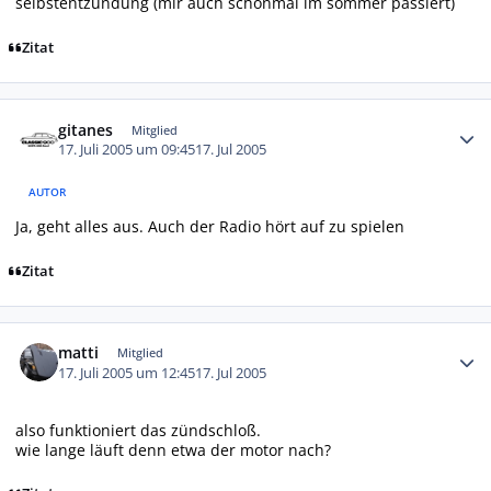
selbstentzündung (mir auch schonmal im sommer passiert)
Zitat
Autor-Statistiken
gitanes
Mitglied
17. Juli 2005 um 09:45
17. Jul 2005
AUTOR
Ja, geht alles aus. Auch der Radio hört auf zu spielen
Zitat
Autor-Statistiken
matti
Mitglied
17. Juli 2005 um 12:45
17. Jul 2005
also funktioniert das zündschloß.
wie lange läuft denn etwa der motor nach?