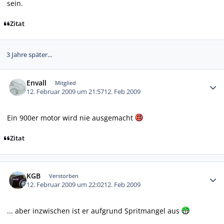
sein.
Zitat
3 Jahre später...
Autor-Statistiken
Envall
Mitglied
12. Februar 2009 um 21:57
12. Feb 2009
Ein 900er motor wird nie ausgemacht
Zitat
Autor-Statistiken
KGB
Verstorben
12. Februar 2009 um 22:02
12. Feb 2009
... aber inzwischen ist er aufgrund Spritmangel aus