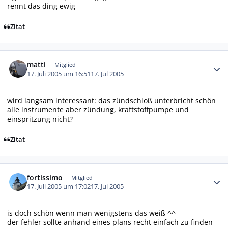
rennt das ding ewig
Zitat
Autor-Statistiken
matti
Mitglied
17. Juli 2005 um 16:51
17. Jul 2005
wird langsam interessant: das zündschloß unterbricht schön
alle instrumente aber zündung, kraftstoffpumpe und
einspritzung nicht?
Zitat
Autor-Statistiken
fortissimo
Mitglied
17. Juli 2005 um 17:02
17. Jul 2005
is doch schön wenn man wenigstens das weiß ^^
der fehler sollte anhand eines plans recht einfach zu finden