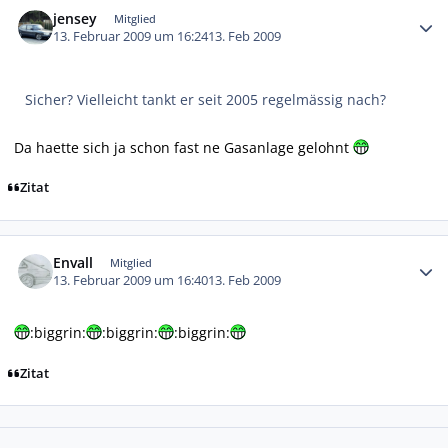
jensey
Mitglied
13. Februar 2009 um 16:24
13. Feb 2009
Sicher? Vielleicht tankt er seit 2005 regelmässig nach?
Da haette sich ja schon fast ne Gasanlage gelohnt
Zitat
Autor-Statistiken
Envall
Mitglied
13. Februar 2009 um 16:40
13. Feb 2009
:biggrin:
:biggrin:
:biggrin:
Zitat