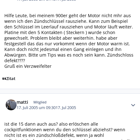
Hilfe Leute, bei meinem 900er geht der Motor nicht mhr aus
wenn ich den Zündschlüssel rausziehe. Kann zum Beispiel
den Schlüssel im Leerlauf rausziehen und Motor läuft weiter.
Platine mit den 5 Kontakten ( Steckern ) wurde schon
gewechselt. Problem bleibt aber weiterhin. habe aber
festgestell das das nur vorkommt wenn der Motor warm ist.
Kann doch nicht jedesmal einen Gang einlegen und ihn
Abwürgen. Bitte um Tips was es noch sein kann. Zündschloss
defekt????
Gruß ein Verzweifelter
Zitat
Autor-Statistiken
matti
Mitglied
17. Juli 2005 um 09:30
17. Jul 2005
ist die 15 dann auch aus? also erlöschen alle
cockpitfunktionen wenn du den schlüssel abziehst? wenn
nicht ist es ein zündschloßdefekt, wenn ja wohl