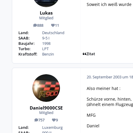
Soweit ich weiß wurde 
Lukas
Mitglied
888
11
Beiträge
Reputation
Land:
Deutschland
SAAB:
9-5 I
Baujahr:
1998
Turbo:
LPT
Zitat
Kraftstoff:
Benzin
20. September 2003 um 18
Also meiner hat :
Schürze vorne, hinten,
(ähnelt einem Flugzeug?)
Daniel9000CSE
Mitglied
MFG
757
9
Beiträge
Reputation
Daniel
Land:
Luxemburg
SAAB:
900 II