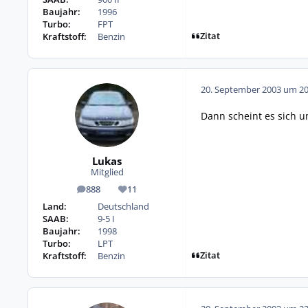
Baujahr:
1996
Turbo:
FPT
Zitat
Kraftstoff:
Benzin
20. September 2003 um 20
Dann scheint es sich u
Lukas
Mitglied
888
11
Beiträge
Reputation
Land:
Deutschland
SAAB:
9-5 I
Baujahr:
1998
Turbo:
LPT
Zitat
Kraftstoff:
Benzin