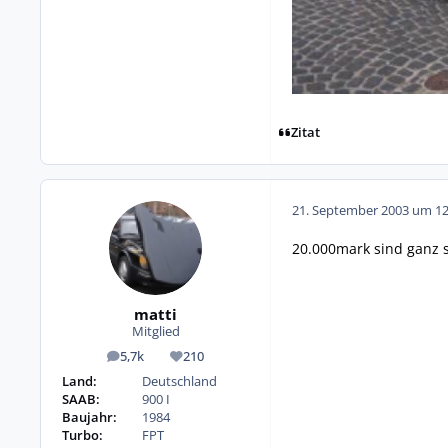
Zitat
21. September 2003 um 12
20.000mark sind ganz sc
matti
Mitglied
5,7k
210
Beiträge
Reputation
Land:
Deutschland
SAAB:
900 I
Baujahr:
1984
Turbo:
FPT