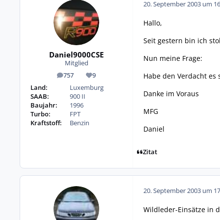
20. September 2003 um 16
Hallo,
Seit gestern bin ich st
Daniel9000CSE
Nun meine Frage:
Mitglied
Habe den Verdacht es s
757
9
Beiträge
Reputation
Land:
Luxemburg
Danke im Voraus
SAAB:
900 II
Baujahr:
1996
MFG
Turbo:
FPT
Kraftstoff:
Benzin
Daniel
Zitat
20. September 2003 um 17
Wildleder-Einsätze in 