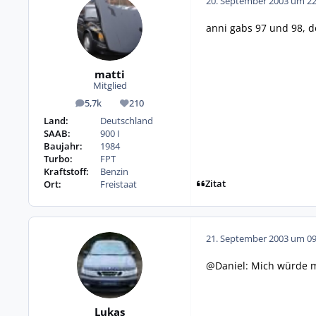
20. September 2003 um 22
anni gabs 97 und 98, 
matti
Mitglied
5,7k
210
Beiträge
Reputation
Land:
Deutschland
SAAB:
900 I
Baujahr:
1984
Turbo:
FPT
Kraftstoff:
Benzin
Zitat
Ort:
Freistaat
21. September 2003 um 09
@Daniel: Mich würde ma
Lukas