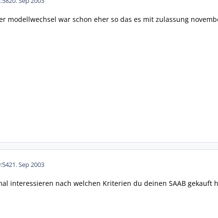
:58
20. Sep 2003
der modellwechsel war schon eher so das es mit zulassung novemb
:54
21. Sep 2003
l interessieren nach welchen Kriterien du deinen SAAB gekauft h