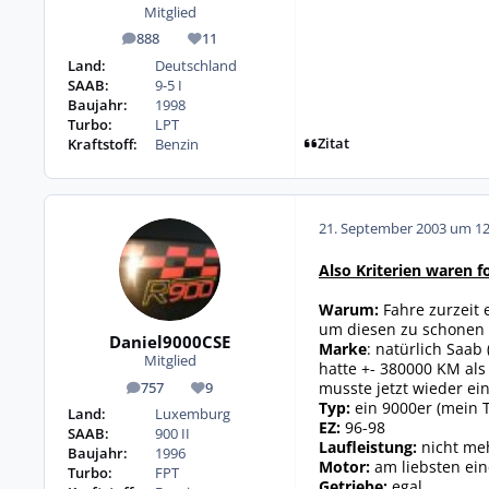
Mitglied
888
11
Beiträge
Reputation
Land:
Deutschland
SAAB:
9-5 I
Baujahr:
1998
Turbo:
LPT
Zitat
Kraftstoff:
Benzin
21. September 2003 um 12
Also Kriterien waren f
Warum:
Fahre zurzeit 
um diesen zu schonen 
Daniel9000CSE
Marke
: natürlich Saab
Mitglied
hatte +- 380000 KM als
musste jetzt wieder ei
757
9
Beiträge
Reputation
Typ:
ein 9000er (mein T
Land:
Luxemburg
EZ:
96-98
SAAB:
900 II
Laufleistung:
nicht me
Baujahr:
1996
Motor:
am liebsten ein
Turbo:
FPT
Getriebe:
egal