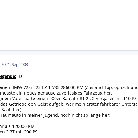
:20
21. Sep 2003
olgende:
:D
einen BMW 728i E23 EZ 12/85 286000 KM (Zustand Top: optisch und 
musste ein neues genauso zuverläsiges Fahrzeug her.
 (mein Vater hatte einen 900er Baujahr 81 2l, 2 Vergaser mit 110 P
 das Getriebe den Geist aufgab, war mein erster fahrbarer Unters
n Saab her)
raumauto in meiner Jugend, noch nicht so lange her)
hr als 120000 KM
en 2.3T mit 200 PS