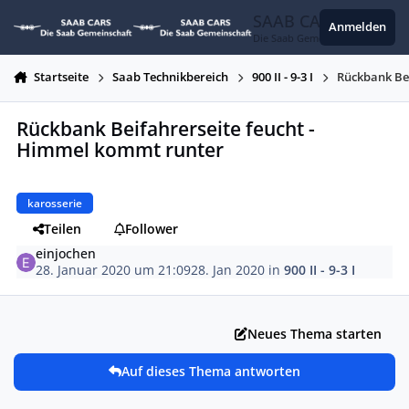
Zum Inhalt springen
SAAB CARS
Anmelden
Die Saab Gemeinschaft
Startseite
Saab Technikbereich
900 II - 9-3 I
Rückbank Be
Rückbank Beifahrerseite feucht -
Himmel kommt runter
karosserie
Teilen
Follower
einjochen
28. Januar 2020 um 21:09
28. Jan 2020
in
900 II - 9-3 I
Neues Thema starten
Auf dieses Thema antworten