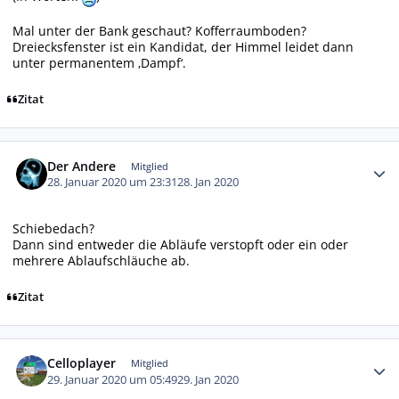
Mal unter der Bank geschaut? Kofferraumboden?
Dreiecksfenster ist ein Kandidat, der Himmel leidet dann
unter permanentem ‚Dampf‘.
Zitat
Autor-Statistiken
Der Andere
Mitglied
28. Januar 2020 um 23:31
28. Jan 2020
Schiebedach?
Dann sind entweder die Abläufe verstopft oder ein oder
mehrere Ablaufschläuche ab.
Zitat
Autor-Statistiken
Celloplayer
Mitglied
29. Januar 2020 um 05:49
29. Jan 2020