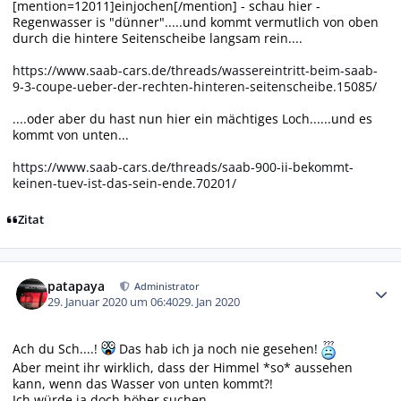
[mention=12011]einjochen[/mention] - schau hier -
Regenwasser is "dünner".....und kommt vermutlich von oben
durch die hintere Seitenscheibe langsam rein....
https://www.saab-cars.de/threads/wassereintritt-beim-saab-
9-3-coupe-ueber-der-rechten-hinteren-seitenscheibe.15085/
....oder aber du hast nun hier ein mächtiges Loch......und es
kommt von unten...
https://www.saab-cars.de/threads/saab-900-ii-bekommt-
keinen-tuev-ist-das-sein-ende.70201/
Zitat
Autor-Statistiken
patapaya
Administrator
29. Januar 2020 um 06:40
29. Jan 2020
Ach du Sch....!
Das hab ich ja noch nie gesehen!
Aber meint ihr wirklich, dass der Himmel *so* aussehen
kann, wenn das Wasser von unten kommt?!
Ich würde ja doch höher suchen...