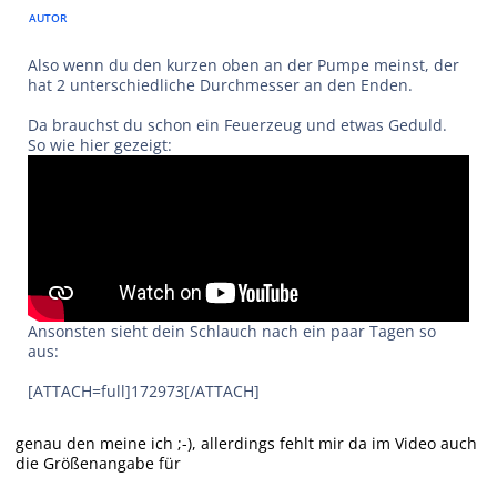
AUTOR
Also wenn du den kurzen oben an der Pumpe meinst, der
hat 2 unterschiedliche Durchmesser an den Enden.
Da brauchst du schon ein Feuerzeug und etwas Geduld.
So wie hier gezeigt:
Ansonsten sieht dein Schlauch nach ein paar Tagen so
aus:
[ATTACH=full]172973[/ATTACH]
genau den meine ich ;-), allerdings fehlt mir da im Video auch
die Größenangabe für