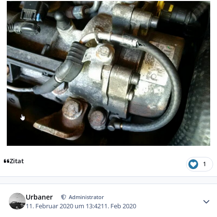
Zitat
1
Autor-Statistiken
Urbaner
Administrator
11. Februar 2020 um 13:42
11. Feb 2020