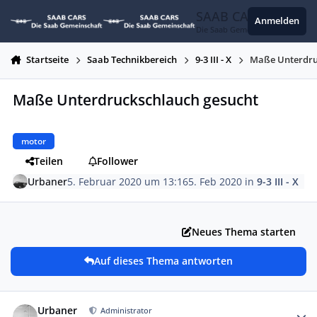
Zum Inhalt springen
SAAB CARS
Anmelden
Die Saab Gemeinschaft
Startseite
Saab Technikbereich
9-3 III - X
Maße Unterdru
Maße Unterdruckschlauch gesucht
motor
Teilen
Follower
Urbaner
5. Februar 2020 um 13:16
5. Feb 2020
in
9-3 III - X
Neues Thema starten
Auf dieses Thema antworten
Autor-Statistiken
Urbaner
Administrator