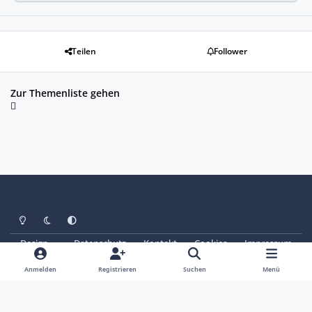
Teilen
Follower
Zur Themenliste gehen
Heller Modus
Dunkler Modus
Systemeinstellung
Design
Datenschutz
Kontakt
Cookies
Impressum
© Copyright 2025 - SAABoteure e. V.
Powered by
Invision Community
Anmelden
Registrieren
Suchen
Menü