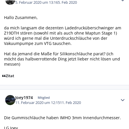
5. Februar 2020 um 13:16
5. Feb 2020
Hallo Zusammen,
da mich langsam die dezenten Ladedrucküberschwinger am
Z19DTH stören (sowohl mit als auch ohne Maptun Stage 1)
würd ich gerne mal die Unterdruckschläuche von der
Vakuumpumpe zum VTG tauschen.
Hat da jemand die Maße für Silikonschläuche parat? (ich
möcht das halbverrottende Ding jetzt lieber nicht lösen und
messen)
Zitat
Autor-Statistiken
Joey1974
Mitglied
11. Februar 2020 um 12:15
11. Feb 2020
Die Gummischläuche haben IMHO 3mm Innendurchmesser.
LG Joey