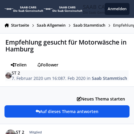
Zum Inhalt springen
SAAB CARS
Anmelden
Die Saab Gemeinschaft
Startseite
Saab Allgemein
Saab Stammtisch
Empfehlung
Empfehlung gesucht für Motorwäsche in
Hamburg
Teilen
Follower
ST 2
7. Februar 2020 um 16:08
7. Feb 2020
in
Saab Stammtisch
Neues Thema starten
Auf dieses Thema antworten
Autor-Statistiken
ST 2
Mitglied