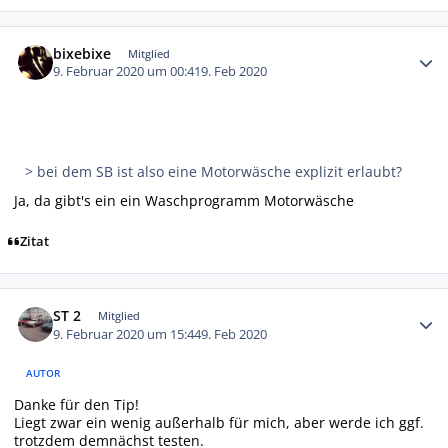
Autor-Statistiken
bixebixe
Mitglied
9. Februar 2020 um 00:41
9. Feb 2020
> bei dem SB ist also eine Motorwäsche explizit erlaubt?
Ja, da gibt's ein ein Waschprogramm Motorwäsche
Zitat
Autor-Statistiken
ST 2
Mitglied
9. Februar 2020 um 15:44
9. Feb 2020
AUTOR
Danke für den Tip!
Liegt zwar ein wenig außerhalb für mich, aber werde ich ggf.
trotzdem demnächst testen.