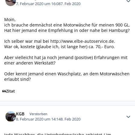
7. Februar 2020 um 16:08
7. Feb 2020
Moin,
ich brauche demnächst eine Motorwäsche für meinen 900 GL.
Hat hier jemand eine Empfehlung in oder nahe bei Hamburg?
Ich selber war mal bei
http://www.elbe-autoservice.de.
War ok, kostete (glaube ich, ist lange her) ca. 70,- Euro.
Aber vielleicht hat ja noch jemand (positive) Erfahrungen mit
einer anderen Werkstatt?
Oder kennt jemand einen Waschplatz, an dem Motorwäschen
erlaubt sind?
Zitat
Autor-Statistiken
KGB
Verstorben
8. Februar 2020 um 14:14
8. Feb 2020
Jede Waschbox, die Unterbodenwäsche anbietet / im