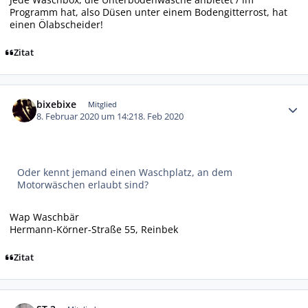
Programm hat, also Düsen unter einem Bodengitterrost, hat
einen Ölabscheider!
Zitat
Autor-Statistiken
bixebixe
Mitglied
8. Februar 2020 um 14:21
8. Feb 2020
Oder kennt jemand einen Waschplatz, an dem
Motorwäschen erlaubt sind?
Wap Waschbär
Hermann-Körner-Straße 55, Reinbek
Zitat
Autor-Statistiken