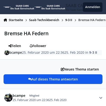
Zum Inhalt springen
SAAB CARS
Anmelden
Die Saab Gemeinschaft
Startseite
Saab Technikbereich
9-3 II
Bremse HA Federn
Bremse HA Federn
Teilen
Follower
bcampe
25. Februar 2020 um 22:36
25. Feb 2020
in
9-3 II
Neues Thema starten
Auf dieses Thema antworten
Autor-Statistiken
bcampe
Mitglied
25. Februar 2020 um 22:36
25. Feb 2020