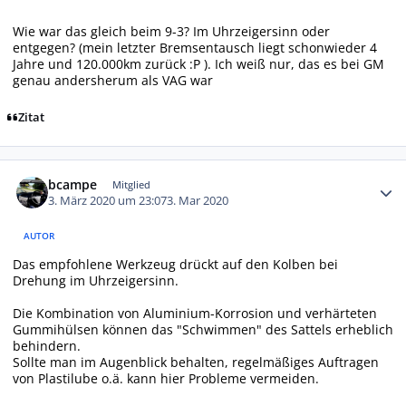
Wie war das gleich beim 9-3? Im Uhrzeigersinn oder
entgegen? (mein letzter Bremsentausch liegt schonwieder 4
Jahre und 120.000km zurück :P ). Ich weiß nur, das es bei GM
genau andersherum als VAG war
Zitat
Autor-Statistiken
bcampe
Mitglied
3. März 2020 um 23:07
3. Mar 2020
AUTOR
Das empfohlene Werkzeug drückt auf den Kolben bei
Drehung im Uhrzeigersinn.
Die Kombination von Aluminium-Korrosion und verhärteten
Gummihülsen können das "Schwimmen" des Sattels erheblich
behindern.
Sollte man im Augenblick behalten, regelmäßiges Auftragen
von Plastilube o.ä. kann hier Probleme vermeiden.