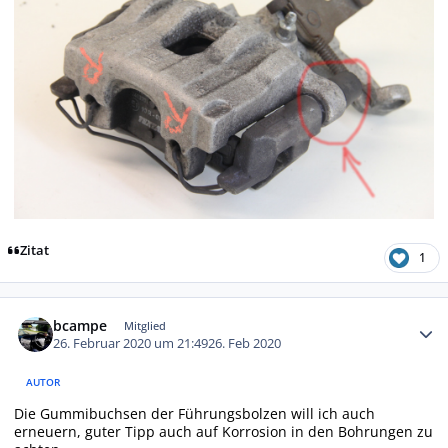
Zitat
1
Autor-Statistiken
bcampe
Mitglied
26. Februar 2020 um 21:49
26. Feb 2020
AUTOR
Die Gummibuchsen der Führungsbolzen will ich auch
erneuern, guter Tipp auch auf Korrosion in den Bohrungen zu