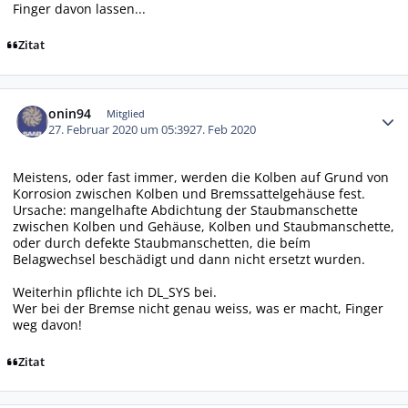
Finger davon lassen...
Zitat
Autor-Statistiken
onin94
Mitglied
27. Februar 2020 um 05:39
27. Feb 2020
Meistens, oder fast immer, werden die Kolben auf Grund von
Korrosion zwischen Kolben und Bremssattelgehäuse fest.
Ursache: mangelhafte Abdichtung der Staubmanschette
zwischen Kolben und Gehäuse, Kolben und Staubmanschette,
oder durch defekte Staubmanschetten, die beím
Belagwechsel beschädigt und dann nicht ersetzt wurden.
Weiterhin pflichte ich DL_SYS bei.
Wer bei der Bremse nicht genau weiss, was er macht, Finger
weg davon!
Zitat