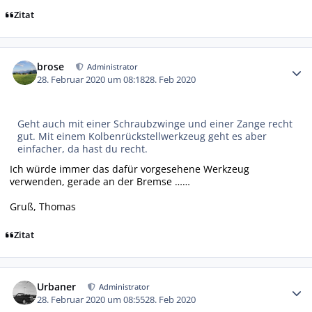
Zitat
Autor-Statistiken
brose
Administrator
28. Februar 2020 um 08:18
28. Feb 2020
Geht auch mit einer Schraubzwinge und einer Zange recht
gut. Mit einem Kolbenrückstellwerkzeug geht es aber
einfacher, da hast du recht.
Ich würde immer das dafür vorgesehene Werkzeug
verwenden, gerade an der Bremse ……
Gruß, Thomas
Zitat
Autor-Statistiken
Urbaner
Administrator
28. Februar 2020 um 08:55
28. Feb 2020