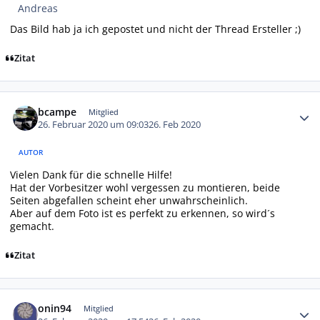
Andreas
Das Bild hab ja ich gepostet und nicht der Thread Ersteller ;)
Zitat
Autor-Statistiken
bcampe
Mitglied
26. Februar 2020 um 09:03
26. Feb 2020
AUTOR
Vielen Dank für die schnelle Hilfe!
Hat der Vorbesitzer wohl vergessen zu montieren, beide
Seiten abgefallen scheint eher unwahrscheinlich.
Aber auf dem Foto ist es perfekt zu erkennen, so wird´s
gemacht.
Zitat
Autor-Statistiken
onin94
Mitglied