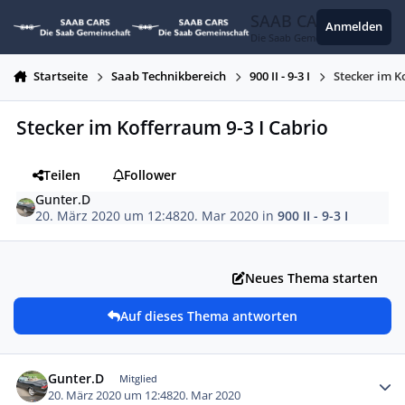
Zum Inhalt springen
SAAB CARS
Anmelden
Die Saab Gemeinschaft
Startseite
Saab Technikbereich
900 II - 9-3 I
Stecker im K
Stecker im Kofferraum 9-3 I Cabrio
Teilen
Follower
Gunter.D
20. März 2020 um 12:48
20. Mar 2020
in
900 II - 9-3 I
Neues Thema starten
Auf dieses Thema antworten
Autor-Statistiken
Gunter.D
Mitglied
20. März 2020 um 12:48
20. Mar 2020