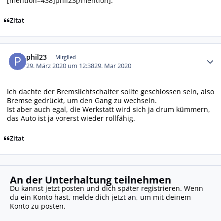
[mention=438]phil23[/mention].
Zitat
Autor-Statistiken
phil23
Mitglied
29. März 2020 um 12:38
29. Mar 2020
Ich dachte der Bremslichtschalter sollte geschlossen sein, also
Bremse gedrückt, um den Gang zu wechseln.
Ist aber auch egal, die Werkstatt wird sich ja drum kümmern,
das Auto ist ja vorerst wieder rollfähig.
Zitat
An der Unterhaltung teilnehmen
Du kannst jetzt posten und dich später registrieren. Wenn
du ein Konto hast,
melde dich jetzt an
, um mit deinem
Konto zu posten.