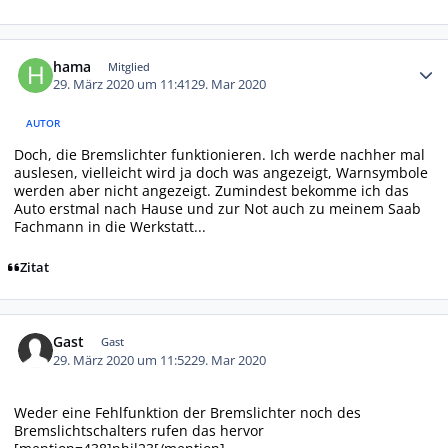
Autor-Statistiken
hama
Mitglied
29. März 2020 um 11:41
29. Mar 2020
AUTOR
Doch, die Bremslichter funktionieren. Ich werde nachher mal
auslesen, vielleicht wird ja doch was angezeigt, Warnsymbole
werden aber nicht angezeigt. Zumindest bekomme ich das
Auto erstmal nach Hause und zur Not auch zu meinem Saab
Fachmann in die Werkstatt...
Zitat
Gast
Gast
29. März 2020 um 11:52
29. Mar 2020
Weder eine Fehlfunktion der Bremslichter noch des
Bremslichtschalters rufen das hervor