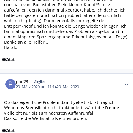
oberhalb vom Buchstaben P ein kleiner Knopf/Schlitz
aufgefallen, den ich dann mal gedrückt habe. Ich dachte, ich
hätte den gestern auch schon probiert, aber offensichtlich
wohl nicht (richtig). Dann jedenfalls entriegelte der
Entsperrknopf und ich konnte die Gänge wieder einlegen. Ich
bin mal optimistisch und sehe das Problem als gelöst an ( mit
einem längeren Spaziergang und Erkenntnisgewinn als Folge).
Danke an alle Helfer...
Harald
Zitat
Autor-Statistiken
phil23
Mitglied
29. März 2020 um 11:14
29. Mar 2020
Ob das eigentliche Problem damit gelöst ist, ist fraglich.
Wenn das Bremslicht nicht funktioniert, währt die Freude
vielleicht nur bis zum nächsten Auffahrunfall.
Das sollte die Werkstatt als erstes prüfen.
Zitat