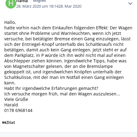
hama
Mitglied
28. März 2020 um 18:14
28. Mar 2020
Hallo,
hatte vorhin nach dem Einkaufen folgenden Effekt: Der Wagen
startet ohne Probleme und Warnleuchten, wenn ich jetzt
versuche, bei betätigter Bremse einen Gang einzulegen, lässt
sich der Entriegel-Knopf unterhalb des Schaltknaufs nicht
betätigen, damit auch kein Gang einlegen. Jetzt steht er auf
dem Parkplatz, in P würde ich ihn wohl nicht mal auf einen
Abschlepper ziehen können. Irgendwelche Tipps, habe was
von Magnetschalter gelesen, der an die Bremslampe
gekoppelt ist, und irgendwelchen Knöpfen unterhalb der
Schaltkulisse, mit der man im Notfall einen Gang einlegen
kann.
Habt Ihr irgendwelche Erfahrungen gemacht?
Ich versuche morgen früh, mal den Wagen auszulesen...
Viele Grüße
Harald
0178 6968144
Zitat