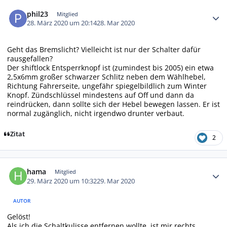
Autor-Statistiken
phil23
Mitglied
28. März 2020 um 20:14
28. Mar 2020
Geht das Bremslicht? Vielleicht ist nur der Schalter dafür
rausgefallen?
Der shiftlock Entsperrknopf ist (zumindest bis 2005) ein etwa
2,5x6mm großer schwarzer Schlitz neben dem Wählhebel,
Richtung Fahrerseite, ungefähr spiegelbildlich zum Winter
Knopf. Zündschlüssel mindestens auf Off und dann da
reindrücken, dann sollte sich der Hebel bewegen lassen. Er ist
normal zugänglich, nicht irgendwo drunter verbaut.
Zitat
2
Autor-Statistiken
hama
Mitglied
29. März 2020 um 10:32
29. Mar 2020
AUTOR
Gelöst!
Als ich die Schaltkulisse entfernen wollte, ist mir rechts