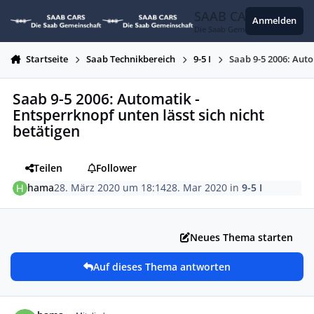
Zum Inhalt springen
SAAB CARS
Anmelden
Die Saab Gemeinschaft
Startseite
Saab Technikbereich
9-5 I
Saab 9-5 2006: Auto
Saab 9-5 2006: Automatik -
Entsperrknopf unten lässt sich nicht
betätigen
Teilen
Follower
hama
28. März 2020 um 18:14
28. Mar 2020
in
9-5 I
Neues Thema starten
Auf dieses Thema antworten
Autor-Statistiken