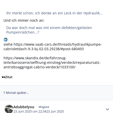
Ihr merkt schon, ich denke an ein Leck in der Hydraulik...
Und ich immer noch an:
Da war doch mal was mit einem defekten/gelösten
Pumpenrädchen...?
siehe
https://www.saab-cars.de/threads/hydraulikpumpe-
cabrioletdach-9-3-bj-02-03.29238/#post-680493
https://www.skandix.de/de/fahrzeug-
teile/karosserie/oeffnung-einstieg/verdeck/reparatursatz-
antriebsaggregat-cabrio-verdeck/1033100/
Zitat
1 Monat später...
Autor-Statistiken
Adubbelyou
Mitglied
23. Juni 2020 um 22:34
23. Jun 2020