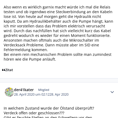
Also wenn es wirklich garnix macht würde ich mal die Relais
testen und ob irgendwo eine Steckverbindung an den Kabeln
lose ist. Von heute auf morgen geht die Hydraulik nicht
kaputt. Da am Hydraulikbehälter auch die Pumpe hängt, kann
ich mir vorstellen dass das Problem elektrisch verursacht
wird. Durch das nachfüllen hat sich vielleicht kurz das Kabel
gedreht wodurch es wieder für einen Moment funktionierte.
Ansonsten machen oftmals auch die Mikroschalter im
Verdecksack Probleme. Dann müsste aber im SID eine
Fehlermeldung kommen.
Bei einem rein mechanischen Problem sollte man zumindest
hören wie die Pumpe anläuft.
Zitat
Autor-Statistiken
der41kater
Mitglied
28. April 2020 um 02:12
28. Apr 2020
In welchem Zustand wurde der Ölstand überprüft?
Verdeck offen oder geschlossen???
Gibt es feuchte Stellen an den Schwellern vor den