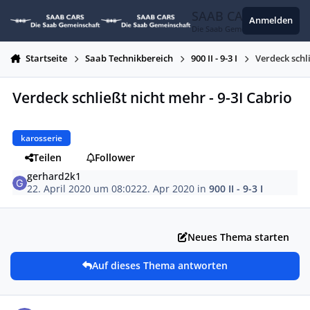
Zum Inhalt springen
SAAB CARS
Anmelden
Die Saab Gemeinschaft
Startseite
Saab Technikbereich
900 II - 9-3 I
Verdeck schl
Verdeck schließt nicht mehr - 9-3I Cabrio
karosserie
Teilen
Follower
gerhard2k1
22. April 2020 um 08:02
22. Apr 2020
in
900 II - 9-3 I
Neues Thema starten
Auf dieses Thema antworten
Autor-Statistiken