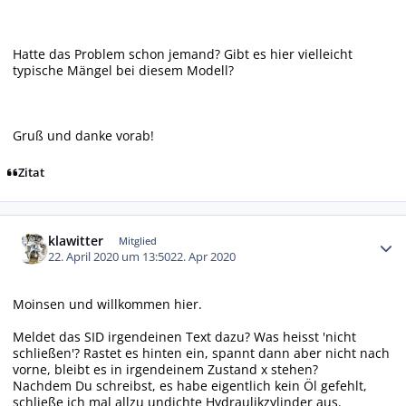
Hatte das Problem schon jemand? Gibt es hier vielleicht
typische Mängel bei diesem Modell?
Gruß und danke vorab!
Zitat
Autor-Statistiken
klawitter
Mitglied
22. April 2020 um 13:50
22. Apr 2020
Moinsen und willkommen hier.
Meldet das SID irgendeinen Text dazu? Was heisst 'nicht
schließen'? Rastet es hinten ein, spannt dann aber nicht nach
vorne, bleibt es in irgendeinem Zustand x stehen?
Nachdem Du schreibst, es habe eigentlich kein Öl gefehlt,
schließe ich mal allzu undichte Hydraulikzylinder aus.