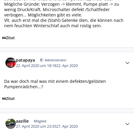
Mögliche Gründe: Verzogen -> klemmt, Pumpe platt -> zu
wenig Druck/Kraft, Microschalter defekt /Schaltfeder
verbogen... Möglichkeiten gibt es viele.
Vlt. auch erst mal die (Stahl) Gelenke ölen, die können nach
nem feuchten Winterschlaf auch mal rostig sein.
Zitat
Autor-Statistiken
patapaya
Administrator
22. April 2020 um 18:18
22. Apr 2020
Da war doch mal was mit einem defekten/gelösten
Pumpenrädchen...?
Zitat
Autor-Statistiken
aazille
Mitglied
27. April 2020 um 23:35
27. Apr 2020