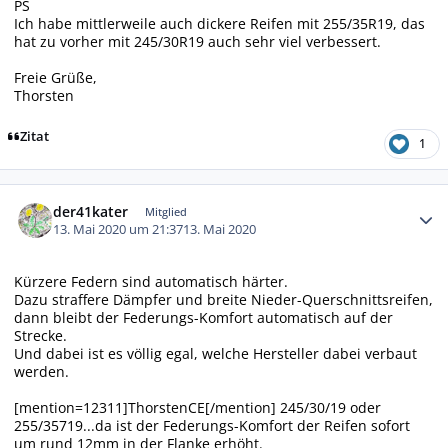
PS
Ich habe mittlerweile auch dickere Reifen mit 255/35R19, das
hat zu vorher mit 245/30R19 auch sehr viel verbessert.
Freie Grüße,
Thorsten
Zitat
1
Autor-Statistiken
der41kater
Mitglied
13. Mai 2020 um 21:37
13. Mai 2020
Kürzere Federn sind automatisch härter.
Dazu straffere Dämpfer und breite Nieder-Querschnittsreifen,
dann bleibt der Federungs-Komfort automatisch auf der
Strecke.
Und dabei ist es völlig egal, welche Hersteller dabei verbaut
werden.
[mention=12311]ThorstenCE[/mention] 245/30/19 oder
255/35719...da ist der Federungs-Komfort der Reifen sofort
um rund 12mm in der Flanke erhöht.