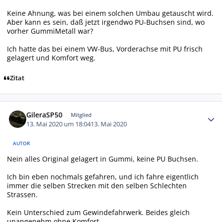
Keine Ahnung, was bei einem solchen Umbau getauscht wird.
Aber kann es sein, daß jetzt irgendwo PU-Buchsen sind, wo
vorher GummiMetall war?
Ich hatte das bei einem VW-Bus, Vorderachse mit PU frisch
gelagert und Komfort weg.
Zitat
Autor-Statistiken
GileraSP50
Mitglied
13. Mai 2020 um 18:04
13. Mai 2020
AUTOR
Nein alles Original gelagert in Gummi, keine PU Buchsen.
Ich bin eben nochmals gefahren, und ich fahre eigentlich
immer die selben Strecken mit den selben Schlechten
Strassen.
Kein Unterschied zum Gewindefahrwerk. Beides gleich
unangenehm ohne Komfort.