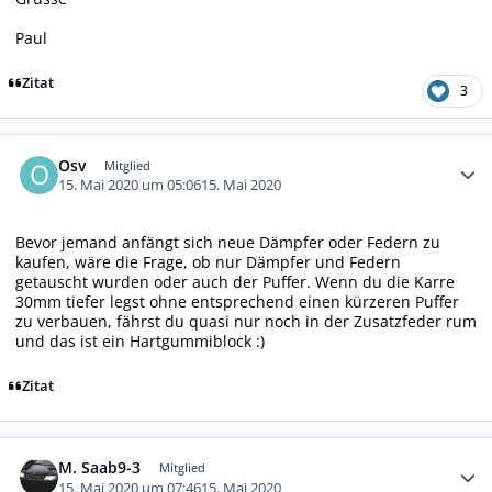
Paul
Zitat
3
Autor-Statistiken
Osv
Mitglied
15. Mai 2020 um 05:06
15. Mai 2020
Bevor jemand anfängt sich neue Dämpfer oder Federn zu
kaufen, wäre die Frage, ob nur Dämpfer und Federn
getauscht wurden oder auch der Puffer. Wenn du die Karre
30mm tiefer legst ohne entsprechend einen kürzeren Puffer
zu verbauen, fährst du quasi nur noch in der Zusatzfeder rum
und das ist ein Hartgummiblock :)
Zitat
Autor-Statistiken
M. Saab9-3
Mitglied
15. Mai 2020 um 07:46
15. Mai 2020