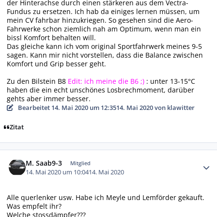
der Hinterachse durch einen stärkeren aus dem Vectra-
Fundus zu ersetzen. Ich hab da einiges lernen müssen, um
mein CV fahrbar hinzukriegen. So gesehen sind die Aero-
Fahrwerke schon ziemlich nah am Optimum, wenn man ein
bissl Komfort behalten will.
Das gleiche kann ich vom original Sportfahrwerk meines 9-5
sagen. Kann mir nicht vorstellen, dass die Balance zwischen
Komfort und Grip besser geht.
Zu den Bilstein B8
Edit: ich meine die B6 ;)
: unter 13-15°C
haben die ein echt unschönes Losbrechmoment, darüber
gehts aber immer besser.
Bearbeitet
14. Mai 2020 um 12:35
14. Mai 2020
von klawitter
Zitat
Autor-Statistiken
M. Saab9-3
Mitglied
14. Mai 2020 um 10:04
14. Mai 2020
Alle querlenker usw. Habe ich Meyle und Lemförder gekauft.
Was empfelt ihr?
Welche stossdämpfer???