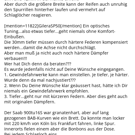
Aber durch die größere Breite kann der Reifen auch unruhig
den Spurrillen hinterher laufen und vermehrt auf
Schlaglöcher reagieren.
[mention=11822]GileraSP50[/mention] Ein optisches
Tuning...also etwas tiefer...geht niemals ohne Komfort-
Einbußen.
Die 30mm tiefer müssen durch härtere Federen kompensiert
werden...damit die Achse nicht durchschlägt.
Aber man muß ja nicht auch noch härtere Dämpfer
verbauen!!!
Wer hat Dich denn da beraten???
Es wurde jedenfalls nicht auf Deine Wünsche eingegangen.
1. Gewindefahrwerke kann man einstellen. Je tiefer, je härter.
Wurde denn da mal nachjustiert???
2. Wenn Du Deine Wünsche klar geäussert hast, hätte ich Dir
niemals ein Gewindefahrwerk empfohlen.
3. Tiefer...geht nur mit kürzeren Federn. Aber dies geht auch
mit originalen Dämpfern.
Der Saab 900tu16S war granatenhart, aber auf lang
gezogenen BAB-Kurven wie ein Brett. Da konnte man locker
mit 220 km/h von Köln bis Frankfurt fahren, linke Spur.
Innerorts fielen einem aber die Bonbons aus der Dose.
Bei jedem Schlagloch eins.