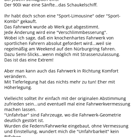
Der 900i war eine Sänfte...das Schaukelschiff.
Ihr habt doch schon eine "Sport-Limousine" oder "Sport-
Kombi" gekauft.
Das Fahrwerk wurde ab Werk gut abgestimmt.
Jede Änderung wird eine "Verschlimmbesserung".
Wobei ich sage, daß ein knochenhartes Fahrwerk von
sportlichen Fahrern absolut gefordert wird...weil sie
regelmäßig am Weekend auf den Nürburgring fahren.
Dazu Semi-Slicks...wenn möglich mit Strassenzulassung.
Das ist das eine Extrem!
Aber man kann auch das Fahrwerk in Richtung Komfort
verändern.
Mit Tieferlegung hat das nichts mehr zu tun! Eher mit
Höherlegung.
Vielleicht solltet ihr einfach mit der originalen Abstimmung
zufrieden sein...und eventuell mal eine Fahrwerkvermessung
machen lassen.
"Unfahrbar" sind Fahrzeuge, wo die Fahrwerk-Geometrie
deutlich gestört ist.
Wurden die Federn/Fahrwerke eingebaut, ohne Vermessung
und Einstellung, wundert mich die "Unfahrbarkeit" kein
Bißchen.