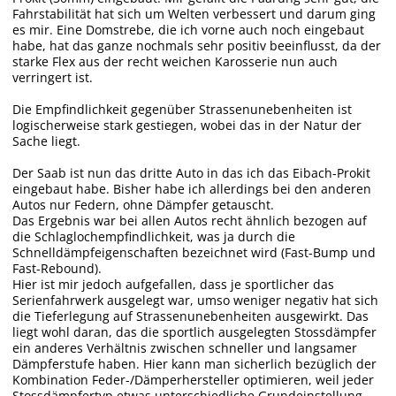
Fahrstabilität hat sich um Welten verbessert und darum ging
es mir. Eine Domstrebe, die ich vorne auch noch eingebaut
habe, hat das ganze nochmals sehr positiv beeinflusst, da der
starke Flex aus der recht weichen Karosserie nun auch
verringert ist.
Die Empfindlichkeit gegenüber Strassenunebenheiten ist
logischerweise stark gestiegen, wobei das in der Natur der
Sache liegt.
Der Saab ist nun das dritte Auto in das ich das Eibach-Prokit
eingebaut habe. Bisher habe ich allerdings bei den anderen
Autos nur Federn, ohne Dämpfer getauscht.
Das Ergebnis war bei allen Autos recht ähnlich bezogen auf
die Schlaglochempfindlichkeit, was ja durch die
Schnelldämpfeigenschaften bezeichnet wird (Fast-Bump und
Fast-Rebound).
Hier ist mir jedoch aufgefallen, dass je sportlicher das
Serienfahrwerk ausgelegt war, umso weniger negativ hat sich
die Tieferlegung auf Strassenunebenheiten ausgewirkt. Das
liegt wohl daran, das die sportlich ausgelegten Stossdämpfer
ein anderes Verhältnis zwischen schneller und langsamer
Dämpferstufe haben. Hier kann man sicherlich bezüglich der
Kombination Feder-/Dämperhersteller optimieren, weil jeder
Stossdämpfertyp etwas unterschiedliche Grundeinstellung