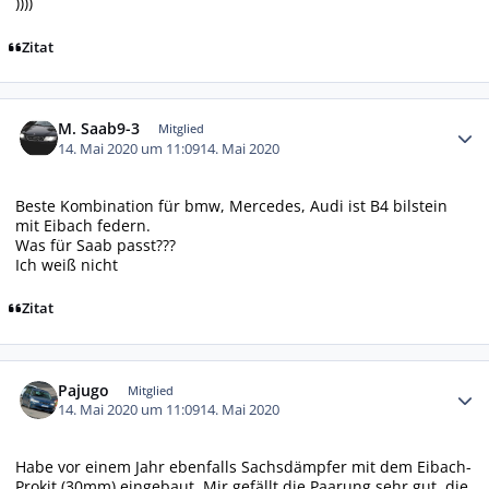
))))
Zitat
Autor-Statistiken
M. Saab9-3
Mitglied
14. Mai 2020 um 11:09
14. Mai 2020
Beste Kombination für bmw, Mercedes, Audi ist B4 bilstein
mit Eibach federn.
Was für Saab passt???
Ich weiß nicht
Zitat
Autor-Statistiken
Pajugo
Mitglied
14. Mai 2020 um 11:09
14. Mai 2020
Habe vor einem Jahr ebenfalls Sachsdämpfer mit dem Eibach-
Prokit (30mm) eingebaut. Mir gefällt die Paarung sehr gut, die