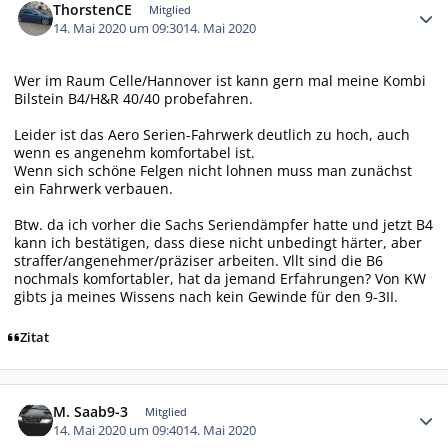
ThorstenCE
Mitglied
14. Mai 2020 um 09:30
14. Mai 2020
Wer im Raum Celle/Hannover ist kann gern mal meine Kombi
Bilstein B4/H&R 40/40 probefahren.
Leider ist das Aero Serien-Fahrwerk deutlich zu hoch, auch
wenn es angenehm komfortabel ist.
Wenn sich schöne Felgen nicht lohnen muss man zunächst
ein Fahrwerk verbauen.
Btw. da ich vorher die Sachs Seriendämpfer hatte und jetzt B4
kann ich bestätigen, dass diese nicht unbedingt härter, aber
straffer/angenehmer/präziser arbeiten. Vllt sind die B6
nochmals komfortabler, hat da jemand Erfahrungen? Von KW
gibts ja meines Wissens nach kein Gewinde für den 9-3II.
Zitat
Autor-Statistiken
M. Saab9-3
Mitglied
14. Mai 2020 um 09:40
14. Mai 2020