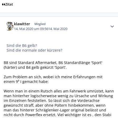
Zitat
Autor-Statistiken
klawitter
Mitglied
14. Mai 2020 um 09:56
14. Mai 2020
Sind die B6 gelb?
Sind die normale oder kürzere?
B8 sind Standard Aftermarket, B6 Standardlänge 'Sport'
(härter) und B4 gelb gekürzt 'Sport'.
Zum Problem an sich, wobei ich meine Erfahrungen mit
einem 9³ I gemacht habe:
Wenn man in einem Rutsch alles am Fahrwerk umrüstet, kann
man hinterher logischerweise wenig zu Ursache und Wirkung
im Einzelnen feststellen. So lässt sich die Vorderachse
gewünscht straff, aber ohne Poltern hinbekommen, wenn
man das hinterer Schräglenker-Lager original belässt und
nicht durch Powerflex ersetzt. Viel wichtiger ist es , den Stabi