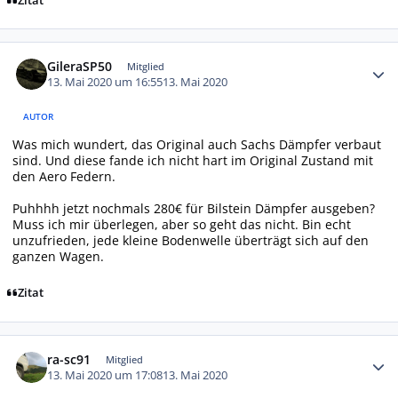
Zitat
Autor-Statistiken
GileraSP50
Mitglied
13. Mai 2020 um 16:55
13. Mai 2020
AUTOR
Was mich wundert, das Original auch Sachs Dämpfer verbaut
sind. Und diese fande ich nicht hart im Original Zustand mit
den Aero Federn.
Puhhhh jetzt nochmals 280€ für Bilstein Dämpfer ausgeben?
Muss ich mir überlegen, aber so geht das nicht. Bin echt
unzufrieden, jede kleine Bodenwelle überträgt sich auf den
ganzen Wagen.
Zitat
Autor-Statistiken
ra-sc91
Mitglied
13. Mai 2020 um 17:08
13. Mai 2020