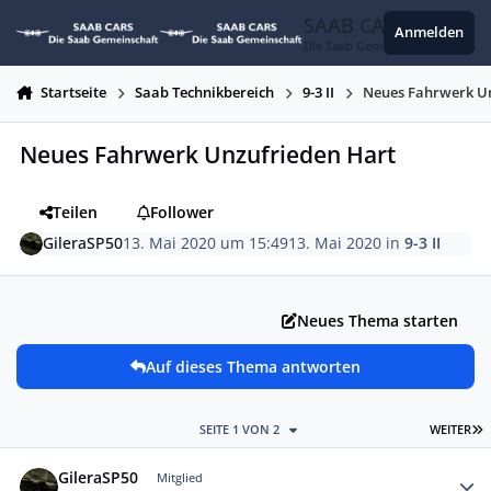
Zum Inhalt springen
SAAB CARS
Anmelden
Die Saab Gemeinschaft
Startseite
Saab Technikbereich
9-3 II
Neues Fahrwerk U
Neues Fahrwerk Unzufrieden Hart
Teilen
Follower
GileraSP50
13. Mai 2020 um 15:49
13. Mai 2020
in
9-3 II
Neues Thema starten
Auf dieses Thema antworten
L
SEITE 1 VON 2
WEITER
Autor-Statistiken
GileraSP50
Mitglied