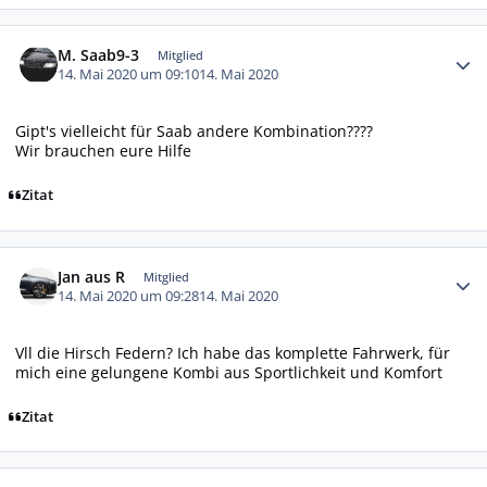
Autor-Statistiken
M. Saab9-3
Mitglied
14. Mai 2020 um 09:10
14. Mai 2020
Gipt's vielleicht für Saab andere Kombination????
Wir brauchen eure Hilfe
Zitat
Autor-Statistiken
Jan aus R
Mitglied
14. Mai 2020 um 09:28
14. Mai 2020
Vll die
Hirsch
Federn? Ich habe das komplette Fahrwerk, für
mich eine gelungene Kombi aus Sportlichkeit und Komfort
Zitat
Autor-Statistiken