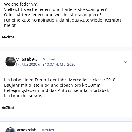
Welche federn???
Vielleicht weiche federn und härtere stossdämpfer?
Oder härtere federn und weiche stossdämpfern?
Für eine gute Kombination, damit das Auto wieder Komfort
bleibt.
Zitat
Autor-Statistiken
M. Saab9-3
Mitglied
14. Mai 2020 um 10:07
14. Mai 2020
Ich habe einen Freund der fährt Mercedes c classe 2018
Baujahr mit bilstein b4 und eibach pro kit 30mm
tieflegungsfedern und das Auto ist sehr komfortabel.
Ich brauche so was..
Zitat
Autor-Statistiken
Jamesrdsh
Mitglied