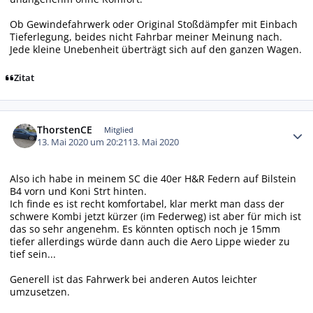
Ob Gewindefahrwerk oder Original Stoßdämpfer mit Einbach
Tieferlegung, beides nicht Fahrbar meiner Meinung nach.
Jede kleine Unebenheit überträgt sich auf den ganzen Wagen.
Zitat
Autor-Statistiken
ThorstenCE
Mitglied
13. Mai 2020 um 20:21
13. Mai 2020
Also ich habe in meinem SC die 40er H&R Federn auf Bilstein
B4 vorn und Koni Strt hinten.
Ich finde es ist recht komfortabel, klar merkt man dass der
schwere Kombi jetzt kürzer (im Federweg) ist aber für mich ist
das so sehr angenehm. Es könnten optisch noch je 15mm
tiefer allerdings würde dann auch die Aero Lippe wieder zu
tief sein...
Generell ist das Fahrwerk bei anderen Autos leichter
umzusetzen.