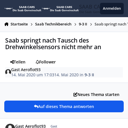
Zum Inhalt springen
SAAB CARS
Anmelden
Die Saab Gemeinschaft
Startseite
Saab Technikbereich
9-3 II
Saab springt nach
Saab springt nach Tausch des
Drehwinkelsensors nicht mehr an
Teilen
Follower
Gast Aeroflot93
14. Mai 2020 um 17:03
14. Mai 2020
in
9-3 II
Neues Thema starten
Auf dieses Thema antworten
Gast Aeroflot93
Gast