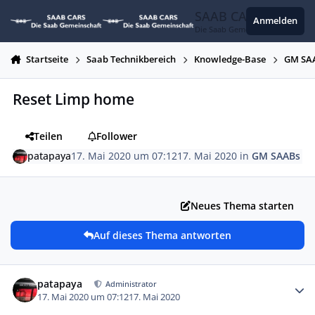
Zum Inhalt springen
SAAB CARS
Anmelden
Die Saab Gemeinschaft
Startseite
Saab Technikbereich
Knowledge-Base
GM SA
Reset Limp home
Teilen
Follower
patapaya
17. Mai 2020 um 07:12
17. Mai 2020
in
GM SAABs
Neues Thema starten
Auf dieses Thema antworten
Autor-Statistiken
patapaya
Administrator
17. Mai 2020 um 07:12
17. Mai 2020