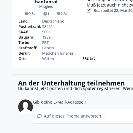
bantansai
Muß jetzt auch nicht z
Mitglied
Bearbeitet
22. Mai 20
9,5k
1
2,8k
Beiträge
Lösungen
Reputation
Land:
Deutschland
Postleitzahl:
58452
SAAB:
900 I
Baujahr:
1989
Turbo:
FPT
Kraftstoff:
Benzin
Beruf:
Mädchen für alles
Zitat
Ort:
Witten
An der Unterhaltung teilnehmen
Du kannst jetzt posten und dich später registrieren. Wen
Auf dieses Thema antworten...