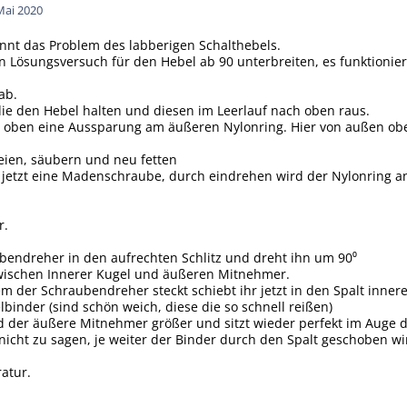
Mai 2020
nnt das Problem des labberigen Schalthebels.
 Lösungsversuch für den Hebel ab 90 unterbreiten, es funktionier
ab.
ie den Hebel halten und diesen im Leerlauf nach oben raus.
hr oben eine Aussparung am äußeren Nylonring. Hier von außen o
freien, säubern und neu fetten
etzt eine Madenschraube, durch eindrehen wird der Nylonring an d
r.
ubendreher in den aufrechten Schlitz und dreht ihn um 90⁰
zwischen Innerer Kugel und äußeren Mitnehmer.
em der Schraubendreher steckt schiebt ihr jetzt in den Spalt inner
lbinder (sind schön weich, diese die so schnell reißen)
d der äußere Mitnehmer größer und sitzt wieder perfekt im Auge d
nicht zu sagen, je weiter der Binder durch den Spalt geschoben wir
ratur.