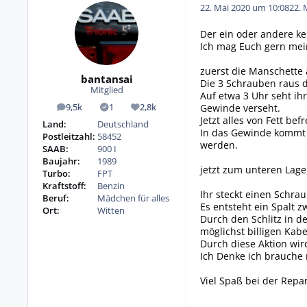
22. Mai 2020 um 10:08
22. 
Der ein oder andere ke
Ich mag Euch gern mein
zuerst die Manschette 
bantansai
Die 3 Schrauben raus d
Mitglied
Auf etwa 3 Uhr seht i
Gewinde verseht.
9,5k
1
2,8k
Beiträge
Lösungen
Reputation
Jetzt alles von Fett be
Land:
Deutschland
In das Gewinde kommt j
Postleitzahl:
58452
werden.
SAAB:
900 I
Baujahr:
1989
jetzt zum unteren Lage
Turbo:
FPT
Kraftstoff:
Benzin
Ihr steckt einen Schra
Beruf:
Mädchen für alles
Es entsteht ein Spalt 
Ort:
Witten
Durch den Schlitz in d
möglichst billigen Kabe
Durch diese Aktion wir
Ich Denke ich brauche 
Viel Spaß bei der Repa