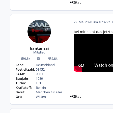
Zitat
22. Mai 2020 um 10:32
22. 
bei mir sieht das jetzt
bantansai
Mitglied
9,5k
1
2,8k
Beiträge
Lösungen
Reputation
Land:
Deutschland
Postleitzahl:
58452
SAAB:
900 I
Baujahr:
1989
Turbo:
FPT
Kraftstoff:
Benzin
Beruf:
Mädchen für alles
Zitat
Ort:
Witten