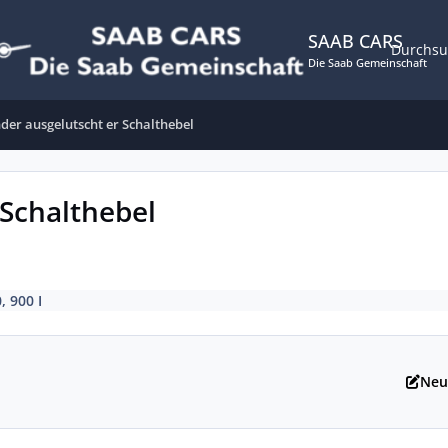
SAAB CARS
Durchs
Die Saab Gemeinschaft
der ausgelutscht er Schalthebel
Schalthebel
, 900 I
Neu