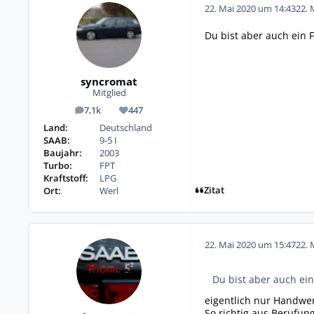
22. Mai 2020 um 14:43
22. 
Du bist aber auch ein 
syncromat
Mitglied
7,1k
447
Beiträge
Reputation
Land:
Deutschland
SAAB:
9-5 I
Baujahr:
2003
Turbo:
FPT
Kraftstoff:
LPG
Zitat
Ort:
Werl
22. Mai 2020 um 15:47
22. 
Du bist aber auch ei
eigentlich nur Handwer
So richtig aus Berufung