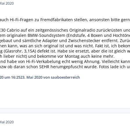
Mai 2020
r auch Hi-Fi-Fragen zu Fremdfabrikaten stellen, ansonsten bitte ger
30 Cabrio auf ein zeitgenössisches Originalradio zurückrüsten un
inem originalen BMW-Soundsystem (Endstufe, 4 Boxen und Hochtöne
ebaut und sämtliche Adapter und Zwischenstecker entfernt. Zurück
en kann, was an sich original ist und was nicht. Fakt ist, ich be
 (Glasrohr, 3,15A) defekt ist. Habe sie ersetzt, aber die ist gleic
ch lieber nicht) und bekomme vor Montag auch keine mehr.
 und habe von Hi-Fi-Verkabelung echt wenig Ahnung. Vielleicht ka
bzw ob daran schon SEHR herumgepfuscht wurde. Fotos lade ich 
20 um 16:25
23. Mai 2020
von saaboesterreich
Mai 2020