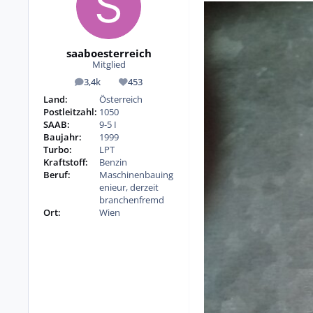
saaboesterreich
Mitglied
3,4k
453
Beiträge
Reputation
Land:
Österreich
Postleitzahl:
1050
SAAB:
9-5 I
Baujahr:
1999
Turbo:
LPT
Kraftstoff:
Benzin
Beruf:
Maschinenbauing
enieur, derzeit
branchenfremd
Ort:
Wien