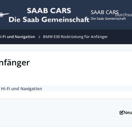
SAAB CARS
Durchs
Die Saab Gemeinschaft
i-Fi und Navigation
BMW E30 Rückrüstung für Anfänger
nfänger
n
Hi-Fi und Navigation
Neu