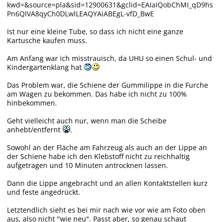
kwd=&source=pla&sid=12900631&gclid=EAIaIQobChMI_qD9hs
Pn6QIVA8qyCh0DLwlLEAQYAiABEgL-vfD_BwE
Ist nur eine kleine Tube, so dass ich nicht eine ganze
Kartusche kaufen muss.
Am Anfang war ich misstrauisch, da UHU so einen Schul- und
Kindergartenklang hat
Das Problem war, die Schiene der Gummilippe in die Furche
am Wagen zu bekommen. Das habe ich nicht zu 100%
hinbekommen.
Geht vielleicht auch nur, wenn man die Scheibe
anhebt/entfernt
.
Sowohl an der Fläche am Fahrzeug als auch an der Lippe an
der Schiene habe ich den Klebstoff nicht zu reichhaltig
aufgetragen und 10 Minuten antrocknen lassen.
Dann die Lippe angebracht und an allen Kontaktstellen kurz
und feste angedrückt.
Letztendlich sieht es bei mir nach wie vor wie am Foto oben
aus, also nicht "wie neu". Passt aber, so genau schaut