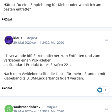
Hättest Du eine Empfehlung für Kleber oder womit ich am
besten entfette?
Zitat
Autor-Statistiken
klaus
Mitglied
29. Mai 2020 um 11:24
29. Mai 2020
Ich verwende idR Silkonentferner zum Entfetten und zum
Verkleben einen PUR-Kleber,
als Standard-Produkt tut es Sikaflex 221.
Nach dem Verkleben sollte die Leiste für mehre Stunden mit
Klebeband (z.B. 3M-Lackierband) fixiert werden.
Zitat
1
Autor-Statistiken
saabracadabra75
Mitglied
29. Mai 2020 um 11:30
29. Mai 2020