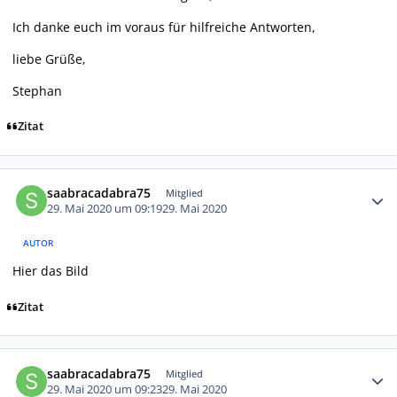
Ich danke euch im voraus für hilfreiche Antworten,
liebe Grüße,
Stephan
Zitat
Autor-Statistiken
saabracadabra75
Mitglied
29. Mai 2020 um 09:19
29. Mai 2020
AUTOR
Hier das Bild
Zitat
Autor-Statistiken
saabracadabra75
Mitglied
29. Mai 2020 um 09:23
29. Mai 2020