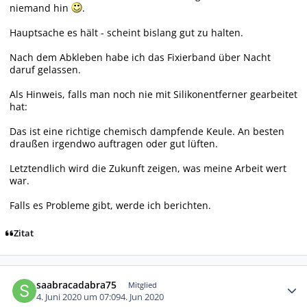
niemand hin
.
Hauptsache es hält - scheint bislang gut zu halten.
Nach dem Abkleben habe ich das Fixierband über Nacht
daruf gelassen.
Als Hinweis, falls man noch nie mit Silikonentferner gearbeitet
hat:
Das ist eine richtige chemisch dampfende Keule. An besten
draußen irgendwo auftragen oder gut lüften.
Letztendlich wird die Zukunft zeigen, was meine Arbeit wert
war.
Falls es Probleme gibt, werde ich berichten.
Zitat
Autor-Statistiken
saabracadabra75
Mitglied
4. Juni 2020 um 07:09
4. Jun 2020