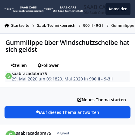
Zum Inhalt springen
SAAB CARS
Anmelden
Die Saab Gemeinschaft
Startseite
Saab Technikbereich
900 II - 9-3 I
Gummilippe ü
Gummilippe über Windschutzscheibe hat
sich gelöst
Teilen
Follower
saabracadabra75
29. Mai 2020 um 09:18
29. Mai 2020
in
900 II - 9-3 I
Neues Thema starten
Auf dieses Thema antworten
Autor-Statistiken
saabracadabra75
Mitglied