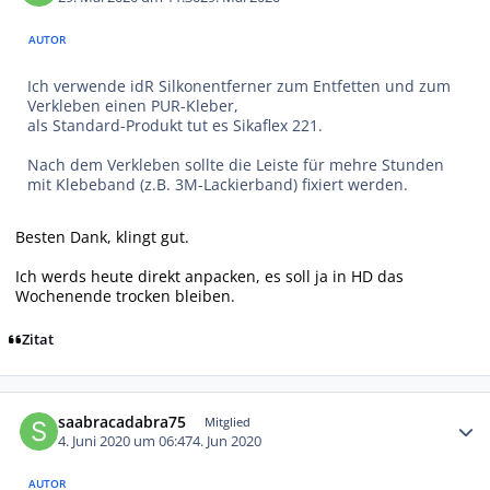
AUTOR
Ich verwende idR Silkonentferner zum Entfetten und zum
Verkleben einen PUR-Kleber,
als Standard-Produkt tut es Sikaflex 221.
Nach dem Verkleben sollte die Leiste für mehre Stunden
mit Klebeband (z.B. 3M-Lackierband) fixiert werden.
Besten Dank, klingt gut.
Ich werds heute direkt anpacken, es soll ja in HD das
Wochenende trocken bleiben.
Zitat
Autor-Statistiken
saabracadabra75
Mitglied
4. Juni 2020 um 06:47
4. Jun 2020
AUTOR