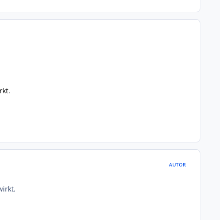
rkt.
AUTOR
irkt.