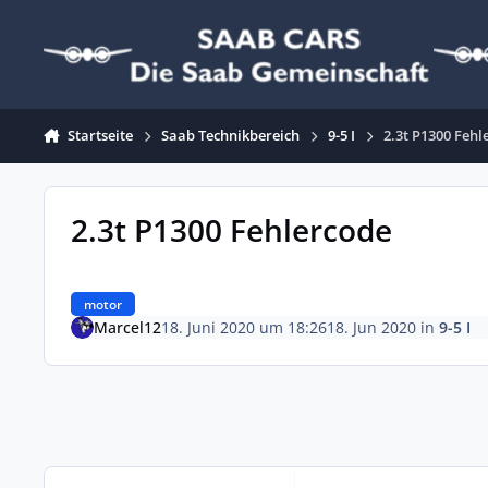
Zum Inhalt springen
Startseite
Saab Technikbereich
9-5 I
2.3t P1300 Fehl
2.3t P1300 Fehlercode
motor
Marcel12
18. Juni 2020 um 18:26
18. Jun 2020
in
9-5 I