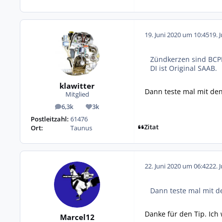
19. Juni 2020 um 10:45
19. 
Zündkerzen sind BCP
DI ist Original SAAB.
klawitter
Dann teste mal mit de
Mitglied
6,3k
3k
Beiträge
Reputation
Postleitzahl:
61476
Zitat
Ort:
Taunus
22. Juni 2020 um 06:42
22. 
Dann teste mal mit 
Danke für den Tip. Ich
Marcel12