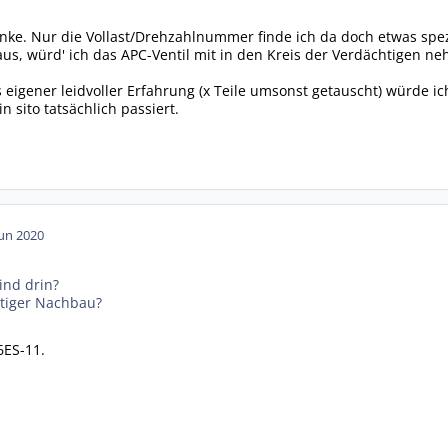
ke. Nur die Vollast/Drehzahlnummer finde ich da doch etwas spezi
s, würd' ich das APC-Ventil mit in den Kreis der Verdächtigen n
eigener leidvoller Erfahrung (x Teile umsonst getauscht) würde ich
n sito tatsächlich passiert.
Jun 2020
ind drin?
stiger Nachbau?
6ES-11.