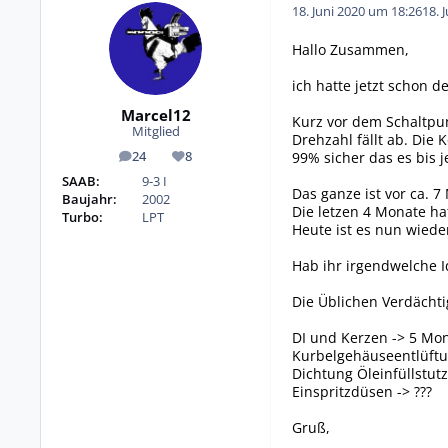
18. Juni 2020 um 18:26
18. 
Hallo Zusammen,
ich hatte jetzt schon d
Marcel12
Kurz vor dem Schaltpu
Mitglied
Drehzahl fällt ab. Die
99% sicher das es bis j
24
8
Beiträge
Reputation
SAAB:
9-3 I
Das ganze ist vor ca. 
Baujahr:
2002
Die letzen 4 Monate hat
Turbo:
LPT
Heute ist es nun wiede
Hab ihr irgendwelche 
Die Üblichen Verdächti
DI und Kerzen -> 5 Mon
Kurbelgehäuseentlüftun
Dichtung Öleinfüllstu
Einspritzdüsen -> ???
Gruß,