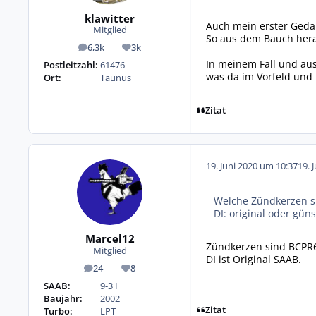
klawitter
Auch mein erster Gedan
Mitglied
So aus dem Bauch herau
6,3k
3k
Beiträge
Reputation
In meinem Fall und aus 
Postleitzahl:
61476
was da im Vorfeld und i
Ort:
Taunus
Zitat
19. Juni 2020 um 10:37
19. 
Welche Zündkerzen s
DI: original oder gün
Marcel12
Zündkerzen sind BCPR
Mitglied
DI ist Original SAAB.
24
8
Beiträge
Reputation
SAAB:
9-3 I
Baujahr:
2002
Zitat
Turbo:
LPT