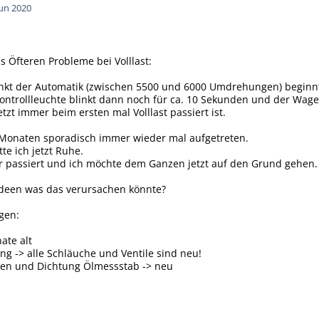
Jun 2020
es Öfteren Probleme bei Volllast:
nkt der Automatik (zwischen 5500 und 6000 Umdrehungen) beginnt 
 Kontrollleuchte blinkt dann noch für ca. 10 Sekunden und der Wage
etzt immer beim ersten mal Volllast passiert ist.
7 Monaten sporadisch immer wieder mal aufgetreten.
te ich jetzt Ruhe.
r passiert und ich möchte dem Ganzen jetzt auf den Grund gehen.
Ideen was das verursachen könnte?
gen:
ate alt
g -> alle Schläuche und Ventile sind neu!
tzen und Dichtung Ölmessstab -> neu