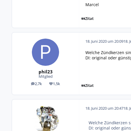
Marcel
Zitat
18. Juni 2020 um 20:09
18. 
Welche Zündkerzen sin
DI: original oder güns
phil23
Mitglied
2,7k
1,5k
Beiträge
Reputation
Zitat
18. Juni 2020 um 20:47
18. 
Welche Zündkerzen s
DI: original oder gün