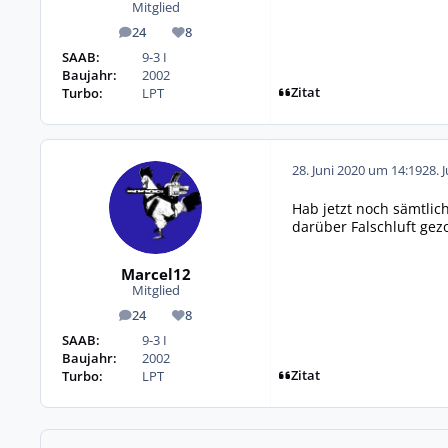
Mitglied
24
8
Beiträge
Reputation
SAAB:
9-3 I
Baujahr:
2002
Zitat
Turbo:
LPT
28. Juni 2020 um 14:19
28. 
Hab jetzt noch sämtlich
darüber Falschluft gez
Marcel12
Mitglied
24
8
Beiträge
Reputation
SAAB:
9-3 I
Baujahr:
2002
Zitat
Turbo:
LPT