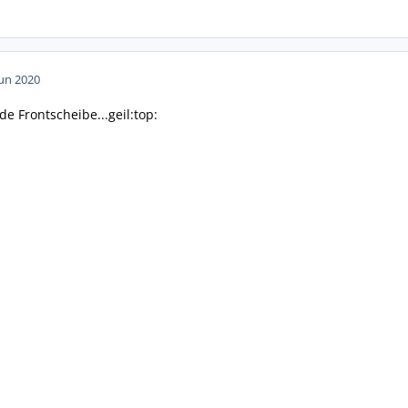
Jun 2020
nde Frontscheibe...geil:top: