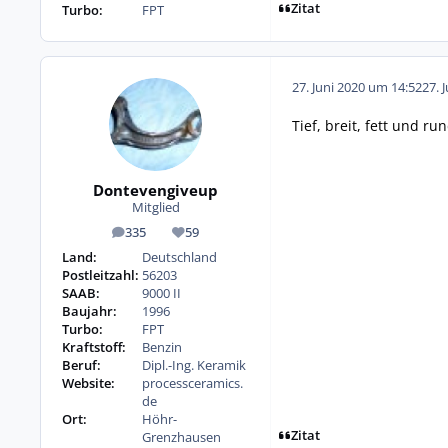
Zitat
Turbo:
FPT
27. Juni 2020 um 14:52
27. 
Tief, breit, fett und ru
Dontevengiveup
Mitglied
335
59
Beiträge
Reputation
Land:
Deutschland
Postleitzahl:
56203
SAAB:
9000 II
Baujahr:
1996
Turbo:
FPT
Kraftstoff:
Benzin
Beruf:
Dipl.-Ing. Keramik
Website:
processceramics.
de
Ort:
Höhr-
Zitat
Grenzhausen