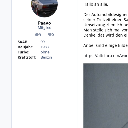
Hallo an alle,
Der Automobildesigner 
seiner Freizeit einen 
Paavo
Umsetzung ziemlich b
Mitglied
Man stelle sich mal vor
Denke, das wird den ei
9
0
Beiträge
Reputation
SAAB:
99
Anbei sind einige Bilde
Baujahr:
1983
Turbo:
ohne
https://altcinc.com/wor
Kraftstoff:
Benzin