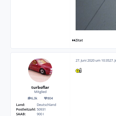
Zitat
27. Juni 2020 um 10:35
27. 
turboflar
Mitglied
6,3k
804
Beiträge
Reputation
Land:
Deutschland
Postleitzahl:
50931
SAAB:
900 I