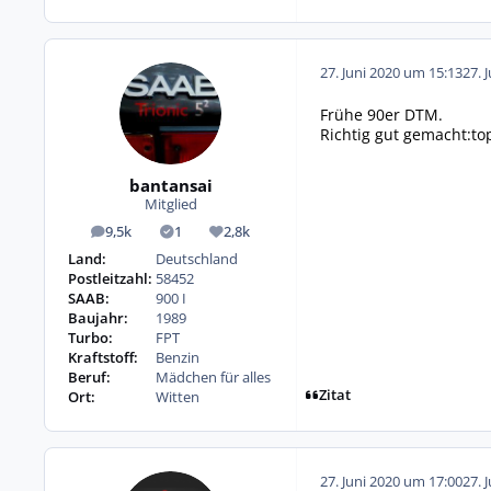
27. Juni 2020 um 15:13
27. 
Frühe 90er DTM.
Richtig gut gemacht:to
bantansai
Mitglied
9,5k
1
2,8k
Beiträge
Lösungen
Reputation
Land:
Deutschland
Postleitzahl:
58452
SAAB:
900 I
Baujahr:
1989
Turbo:
FPT
Kraftstoff:
Benzin
Beruf:
Mädchen für alles
Zitat
Ort:
Witten
27. Juni 2020 um 17:00
27. 