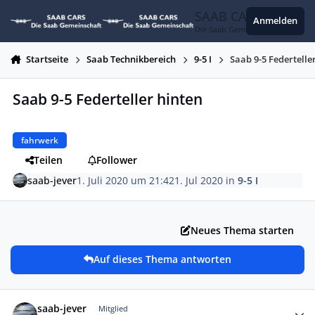
Zum Inhalt springen
SAAB CARS
Anmelden
Die Saab Gemeinschaft
Startseite
Saab Technikbereich
9-5 I
Saab 9-5 Federtelle
Saab 9-5 Federteller hinten
fahrwerk
Teilen
Follower
saab-jever
1. Juli 2020 um 21:42
1. Jul 2020
in
9-5 I
Neues Thema starten
Auf dieses Thema antworten
Autor-Statistiken
saab-jever
Mitglied