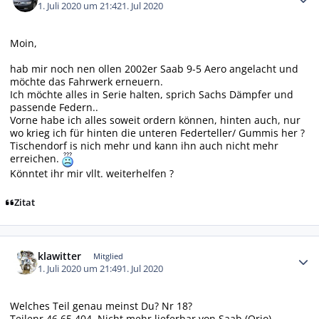
1. Juli 2020 um 21:42
1. Jul 2020
Moin,
hab mir noch nen ollen 2002er Saab 9-5 Aero angelacht und
möchte das Fahrwerk erneuern.
Ich möchte alles in Serie halten, sprich Sachs Dämpfer und
passende Federn..
Vorne habe ich alles soweit ordern können, hinten auch, nur
wo krieg ich für hinten die unteren Federteller/ Gummis her ?
Tischendorf is nich mehr und kann ihn auch nicht mehr
erreichen.
Könntet ihr mir vllt. weiterhelfen ?
Zitat
Autor-Statistiken
klawitter
Mitglied
1. Juli 2020 um 21:49
1. Jul 2020
Welches Teil genau meinst Du? Nr 18?
Teilenr 46 65 404. Nicht mehr lieferbar von Saab (Orio).