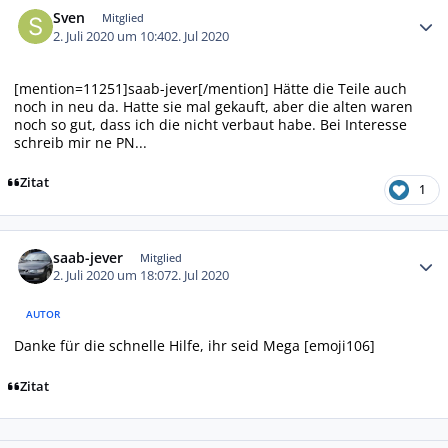
Sven
Mitglied
2. Juli 2020 um 10:40
2. Jul 2020
[mention=11251]saab-jever[/mention] Hätte die Teile auch
noch in neu da. Hatte sie mal gekauft, aber die alten waren
noch so gut, dass ich die nicht verbaut habe. Bei Interesse
schreib mir ne PN...
Zitat
1
Autor-Statistiken
saab-jever
Mitglied
2. Juli 2020 um 18:07
2. Jul 2020
AUTOR
Danke für die schnelle Hilfe, ihr seid Mega [emoji106]
Zitat