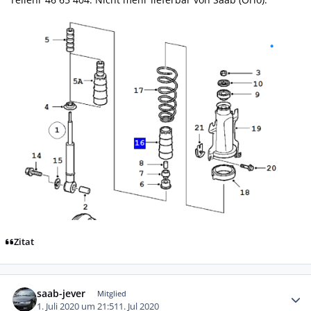
Zitat
Autor-Statistiken
saab-jever
Mitglied
1. Juli 2020 um 21:51
1. Jul 2020