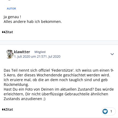
AUTOR
Ja genau !
Alles andere hab ich bekommen.
Zitat
Autor-Statistiken
klawitter
Mitglied
1. Juli 2020 um 21:57
1. Jul 2020
Das Teil nennt sich offiziel 'Federstütze'. Ich weiss um einen 9-
5 Aero, der dieses Wochendende geschlachtet werden wird.
Ich eruiere mal, ob die an dem noch tauglich sind und geb
Rückmeldung.
Hast Du ein Foto von Deinen im aktuellen Zustand? Das würde
erleichtern, Dir nicht überflüssige Gebrauchteile ähnlichen
Zustands anzudienen ;)
Zitat
1