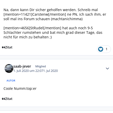
Na, dann kann Dir sicher geholfen werden. Schreib mal
[mention=11421]Carstenw[/mention] ne PN, ich sach ihm, er
soll mal ins Forum schauen (machtanichimma)
[mention=4656]StRudel[/mention] hat auch noch 9-5
Schlachter rumstehen und bat mich grad dieser Tage, das
nicht für mich zu behalten ;)
Zitat
1
Autor-Statistiken
saab-jever
Mitglied
1. Juli 2020 um 22:07
1. Jul 2020
AUTOR
Coole Numm:top:er
Zitat
Autor-Statistiken