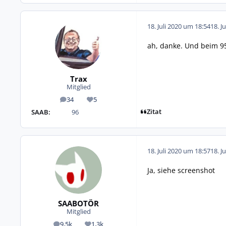
18. Juli 2020 um 18:54
18. J
ah, danke. Und beim 9
Trax
Mitglied
34
5
Beiträge
Reputation
Zitat
SAAB:
96
18. Juli 2020 um 18:57
18. J
Ja, siehe screenshot
SAABOTÖR
Mitglied
9,5k
1,3k