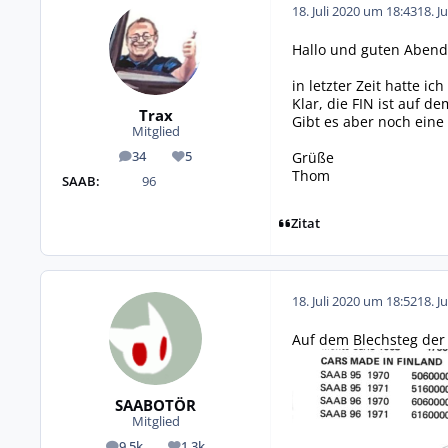
18. Juli 2020 um 18:43
18. J
Hallo und guten Abend
in letzter Zeit hatte i
Klar, die FIN ist auf 
Trax
Gibt es aber noch eine 
Mitglied
Grüße
34
5
Beiträge
Reputation
Thom
SAAB:
96
Zitat
18. Juli 2020 um 18:52
18. J
Auf dem Blechsteg der 
SAABOTÖR
Mitglied
9,5k
1,3k