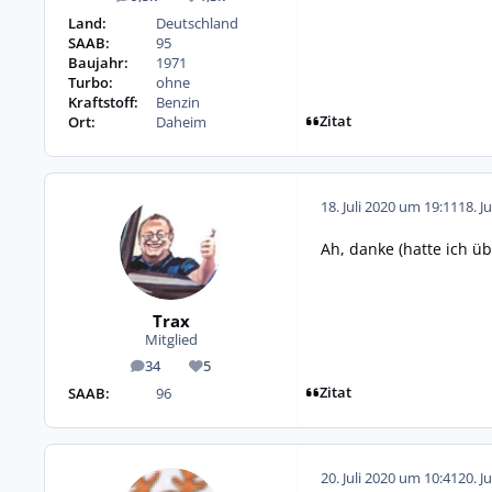
Beiträge
Reputation
Land:
Deutschland
SAAB:
95
Baujahr:
1971
Turbo:
ohne
Kraftstoff:
Benzin
Zitat
Ort:
Daheim
18. Juli 2020 um 19:11
18. J
Ah, danke (hatte ich ü
Trax
Mitglied
34
5
Beiträge
Reputation
Zitat
SAAB:
96
20. Juli 2020 um 10:41
20. J