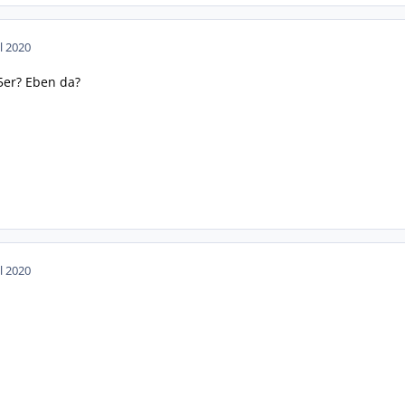
ul 2020
5er? Eben da?
ul 2020