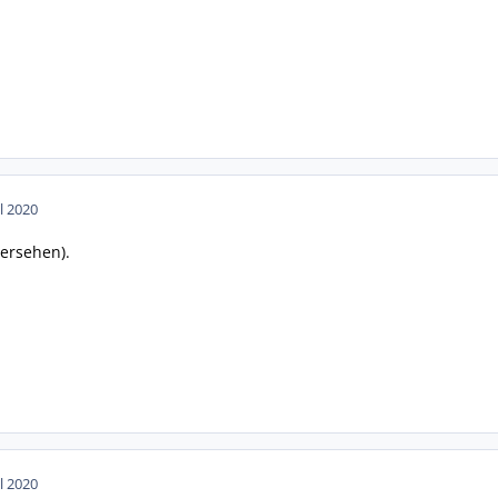
ul 2020
bersehen).
ul 2020