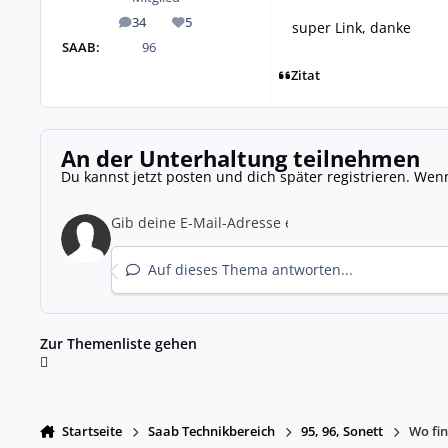
34
5
super Link, danke
Beiträge
Reputation
SAAB:
96
Zitat
An der Unterhaltung teilnehmen
Du kannst jetzt posten und dich später registrieren. Wen
Auf dieses Thema antworten...
Zur Themenliste gehen
Startseite
Saab Technikbereich
95, 96, Sonett
Wo fin