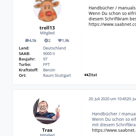
Handbücher / manuals
Wenn Du schon so eifri
diesem Schriftkram bes
https://www.saabnet.c
troll13
Mitglied
4,5k
2
1,9k
Beiträge
Lösungen
Reputation
Land:
Deutschland
SAAB:
9000 II
Baujahr:
97
Turbo:
FPT
Kraftstoff:
Benzin
Zitat
Ort:
Raum Stuttgart
20. Juli 2020 um 10:45
20. J
Handbücher / manual
Wenn Du schon so eif
mit diesem Schriftkr
Trax
https://www.saabnet
Mitglied