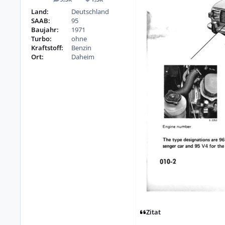
Beiträge
Reputation
Land:
Deutschland
SAAB:
95
Baujahr:
1971
Turbo:
ohne
Kraftstoff:
Benzin
Ort:
Daheim
Zitat