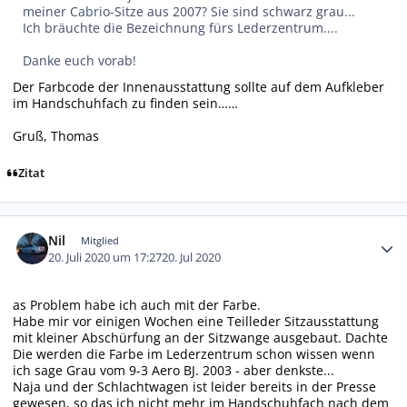
meiner Cabrio-Sitze aus 2007? Sie sind schwarz grau...
Ich bräuchte die Bezeichnung fürs Lederzentrum....
Danke euch vorab!
Der Farbcode der Innenausstattung sollte auf dem Aufkleber
im Handschuhfach zu finden sein……
Gruß, Thomas
Zitat
Autor-Statistiken
Nil
Mitglied
20. Juli 2020 um 17:27
20. Jul 2020
as Problem habe ich auch mit der Farbe.
Habe mir vor einigen Wochen eine Teilleder Sitzausstattung
mit kleiner Abschürfung an der Sitzwange ausgebaut. Dachte
Die werden die Farbe im Lederzentrum schon wissen wenn
ich sage Grau vom 9-3 Aero BJ. 2003 - aber denkste...
Naja und der Schlachtwagen ist leider bereits in der Presse
gewesen, so das ich nicht mehr im Handschuhfach nach dem