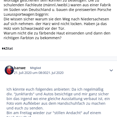
Montage geschehen sein können zu beseitigen. Die zu
schulenden Fachleute (männl./weibl.) waren aus einer Fabrik
im Süden von Deutschland u. bauen die preiswerten Porsche
Luxussportwagen:biggrin:
Die wissen sicher warum sie den Weg nach Niedersachesen
auf sich nehmen- der Harz wird nicht locken. Haben ja das
Holz vom Schwarzwald vor der Tür.
Warum nicht die zu färbende Haut einsenden und dann den
richtigen Farbton zu bekommen?
Zitat
Autor-Statistiken
banwe
Mitglied
21. Juli 2020 um 08:00
21. Jul 2020
Ich könnte euch folgendes anbieten: Da ich regelmäßig
div. "JunkYards" und Autos besichtige und mir ganz sicher
bin das irgend wo eine gleiche Ausstattung verbaut ist, ein
Foto vom Aufkleber aus dem Handschuhfach zu machen
und euch zu senden.
Bin am Freitag wieder zur "stillen Andacht" auf einem