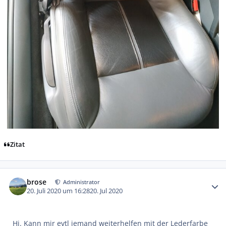
Zitat
Autor-Statistiken
brose
Administrator
20. Juli 2020 um 16:28
20. Jul 2020
Hi. Kann mir evtl jemand weiterhelfen mit der Lederfarbe