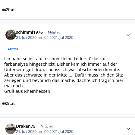
Zitat
Autor-Statistiken
schimmi1976
Mitglied
21. Juli 2020 um 05:59
21. Jul 2020
AUTOR
Ich habe selbst auch schon kleine Lederstücke zur
farbanalyse hingeschickt. Bisher kam ich immer auf der
Unterseite gut dran, sodass ich was abschneiden konnte.
Aber das schwarze in der Mitte..... Dafür muss ich den Sitz
zerlegen und bevor ich das mache, dachte ich frag ich hier
mal nach....
Gruß aus Rheinhessen
Zitat
Autor-Statistiken
Draken75
Mitglied
21. Juli 2020 um 06:20
21. Jul 2020