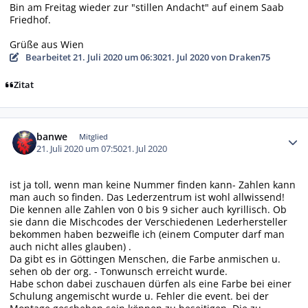
Bin am Freitag wieder zur "stillen Andacht" auf einem Saab
Friedhof.
Grüße aus Wien
Bearbeitet
21. Juli 2020 um 06:30
21. Jul 2020
von Draken75
Zitat
Autor-Statistiken
banwe
Mitglied
21. Juli 2020 um 07:50
21. Jul 2020
ist ja toll, wenn man keine Nummer finden kann- Zahlen kann
man auch so finden. Das Lederzentrum ist wohl allwissend!
Die kennen alle Zahlen von 0 bis 9 sicher auch kyrillisch. Ob
sie dann die Mischcodes der Verschiedenen Lederhersteller
bekommen haben bezweifle ich (einem Computer darf man
auch nicht alles glauben) .
Da gibt es in Göttingen Menschen, die Farbe anmischen u.
sehen ob der org. - Tonwunsch erreicht wurde.
Habe schon dabei zuschauen dürfen als eine Farbe bei einer
Schulung angemischt wurde u. Fehler die event. bei der