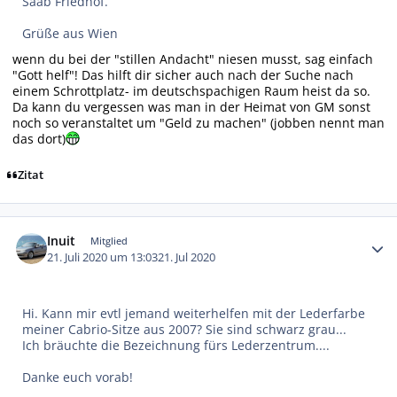
Saab Friedhof.
Grüße aus Wien
wenn du bei der "stillen Andacht" niesen musst, sag einfach
"Gott helf"! Das hilft dir sicher auch nach der Suche nach
einem Schrottplatz- im deutschspachigen Raum heist da so.
Da kann du vergessen was man in der Heimat von GM sonst
noch so veranstaltet um "Geld zu machen" (jobben nennt man
das dort)
Zitat
Autor-Statistiken
Inuit
Mitglied
21. Juli 2020 um 13:03
21. Jul 2020
Hi. Kann mir evtl jemand weiterhelfen mit der Lederfarbe
meiner Cabrio-Sitze aus 2007? Sie sind schwarz grau...
Ich bräuchte die Bezeichnung fürs Lederzentrum....
Danke euch vorab!