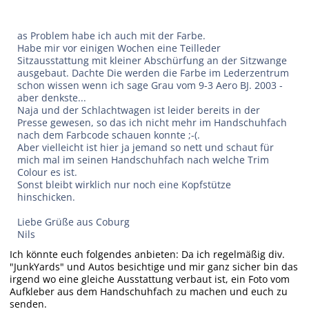
as Problem habe ich auch mit der Farbe.
Habe mir vor einigen Wochen eine Teilleder
Sitzausstattung mit kleiner Abschürfung an der Sitzwange
ausgebaut. Dachte Die werden die Farbe im Lederzentrum
schon wissen wenn ich sage Grau vom 9-3 Aero BJ. 2003 -
aber denkste...
Naja und der Schlachtwagen ist leider bereits in der
Presse gewesen, so das ich nicht mehr im Handschuhfach
nach dem Farbcode schauen konnte ;-(.
Aber vielleicht ist hier ja jemand so nett und schaut für
mich mal im seinen Handschuhfach nach welche Trim
Colour es ist.
Sonst bleibt wirklich nur noch eine Kopfstütze
hinschicken.
Liebe Grüße aus Coburg
Nils
Ich könnte euch folgendes anbieten: Da ich regelmäßig div.
"JunkYards" und Autos besichtige und mir ganz sicher bin das
irgend wo eine gleiche Ausstattung verbaut ist, ein Foto vom
Aufkleber aus dem Handschuhfach zu machen und euch zu
senden.