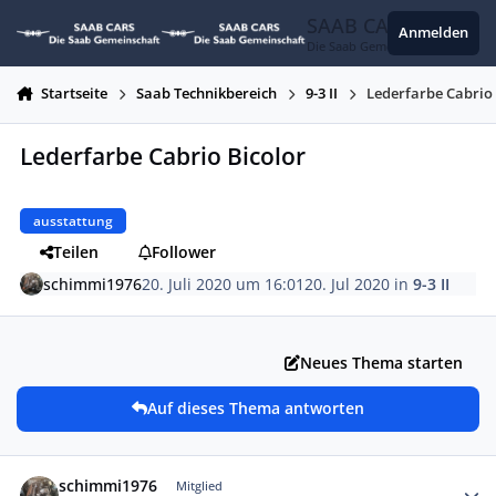
Zum Inhalt springen
SAAB CARS
Anmelden
Die Saab Gemeinschaft
Startseite
Saab Technikbereich
9-3 II
Lederfarbe Cabrio
Lederfarbe Cabrio Bicolor
ausstattung
Teilen
Follower
schimmi1976
20. Juli 2020 um 16:01
20. Jul 2020
in
9-3 II
Neues Thema starten
Auf dieses Thema antworten
Autor-Statistiken
schimmi1976
Mitglied