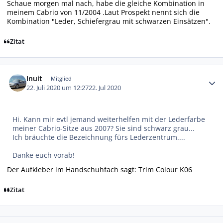
Schaue morgen mal nach, habe die gleiche Kombination in
meinem Cabrio von 11/2004 .Laut Prospekt nennt sich die
Kombination "Leder, Schiefergrau mit schwarzen Einsätzen".
Zitat
Autor-Statistiken
Inuit
Mitglied
22. Juli 2020 um 12:27
22. Jul 2020
Hi. Kann mir evtl jemand weiterhelfen mit der Lederfarbe
meiner Cabrio-Sitze aus 2007? Sie sind schwarz grau...
Ich bräuchte die Bezeichnung fürs Lederzentrum....
Danke euch vorab!
Der Aufkleber im Handschuhfach sagt: Trim Colour K06
Zitat