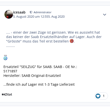
Autor-Statistiken
icesaab
Administrator
5. August 2020 um 12:55
5. Aug 2020
.... - einer der zwei Züge ist gerissen. Wie es aussieht hat
das keiner der Saab Ersatzteilhändler auf Lager. Auch der
"Grösste" muss das Teil erst bestellen
.
.........
Ersatzteil "SEILZUG" für SAAB. SAAB - OE Nr.:
5171897
Hersteller: SAAB Original-Ersatzteil
...finde ich auf Lager mit 1-3 Tage Lieferzeit
Zitat
1
Autor-Statistiken