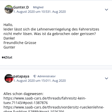
Autor-Statistiken
Gunter.D
Mitglied
1. August 2020 um 10:53
1. Aug 2020
Hallo,
leider lässt sich die Lehnenverriegelung des Fahrersitzes
nicht mehr lösen. Was ist da gebrochen oder gerissen?
Danke!
Freundliche Grüsse
Gunter
Zitat
Autor-Statistiken
patapaya
Administrator
1. August 2020 um 15:01
1. Aug 2020
Alles schon dagewesen:
https://www.saab-cars.de/threads/fahresitz-kein-
tuev.71143/#post-1387876
https://www.saab-cars.de/threads/vordersitz-rueckenlehne-
ohne-funktion.52889/#post-1026256