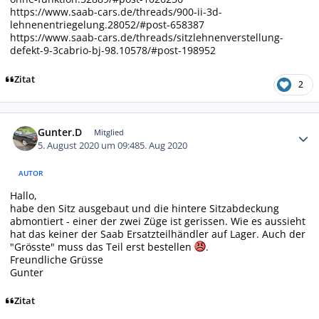
https://www.saab-cars.de/threads/900-ii-3d-
lehnenentriegelung.28052/#post-658387
https://www.saab-cars.de/threads/sitzlehnenverstellung-
defekt-9-3cabrio-bj-98.10578/#post-198952
Zitat
2
Autor-Statistiken
Gunter.D
Mitglied
5. August 2020 um 09:48
5. Aug 2020
AUTOR
Hallo,
habe den Sitz ausgebaut und die hintere Sitzabdeckung
abmontiert - einer der zwei Züge ist gerissen. Wie es aussieht
hat das keiner der Saab Ersatzteilhändler auf Lager. Auch der
"Grösste" muss das Teil erst bestellen
.
Freundliche Grüsse
Gunter
Zitat