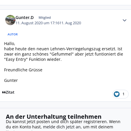
Autor-Statistiken
Gunter.D
Mitglied
11. August 2020 um 17:16
11. Aug 2020
AUTOR
Hallo,
habe heute den neuen Lehnen-Verriegelungszug ersetzt. Ist
zwar ein ganz schönes "Gefummel" aber jetzt funtioniert die
"Easy Entry" Funktion wieder.
Freundliche Grüsse
Gunter
Zitat
1
An der Unterhaltung teilnehmen
Du kannst jetzt posten und dich später registrieren. Wenn
du ein Konto hast,
melde dich jetzt an
, um mit deinem