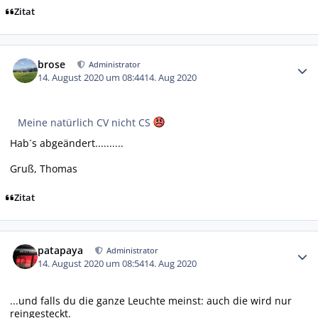
Zitat
Autor-Statistiken
brose
Administrator
14. August 2020 um 08:44
14. Aug 2020
Meine natürlich CV nicht CS
Hab´s abgeändert..........
Gruß, Thomas
Zitat
Autor-Statistiken
patapaya
Administrator
14. August 2020 um 08:54
14. Aug 2020
...und falls du die ganze Leuchte meinst: auch die wird nur
reingesteckt.