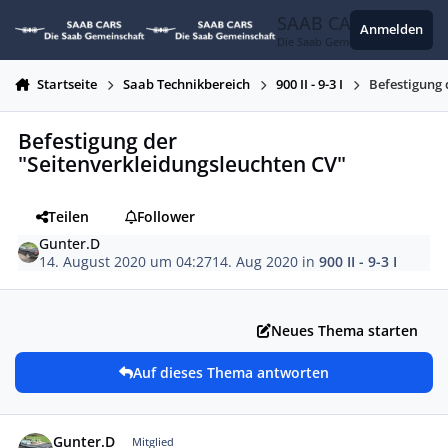
Zum Inhalt springen
SAAB CARS
Anmelden
Die Saab Gemeinschaft
Startseite
Saab Technikbereich
900 II - 9-3 I
Befestigung 
Befestigung der
"Seitenverkleidungsleuchten CV"
Teilen
Follower
Gunter.D
14. August 2020 um 04:27
14. Aug 2020
in
900 II - 9-3 I
Neues Thema starten
Auf dieses Thema antworten
Autor-Statistiken
Gunter.D
Mitglied