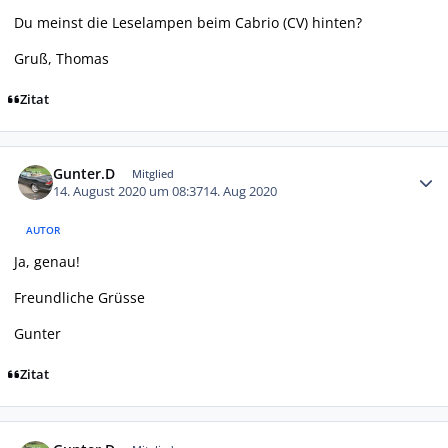
Du meinst die Leselampen beim Cabrio (CV) hinten?
Gruß, Thomas
Zitat
Autor-Statistiken
Gunter.D
Mitglied
14. August 2020 um 08:37
14. Aug 2020
AUTOR
Ja, genau!
Freundliche Grüsse
Gunter
Zitat
Autor-Statistiken