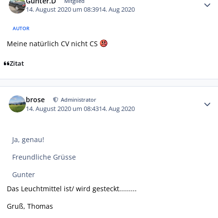
Gunter.D
Mitglied
14. August 2020 um 08:39
14. Aug 2020
AUTOR
Meine natürlich CV nicht CS
Zitat
Autor-Statistiken
brose
Administrator
14. August 2020 um 08:43
14. Aug 2020
Ja, genau!
Freundliche Grüsse
Gunter
Das Leuchtmittel ist/ wird gesteckt.........
Gruß, Thomas