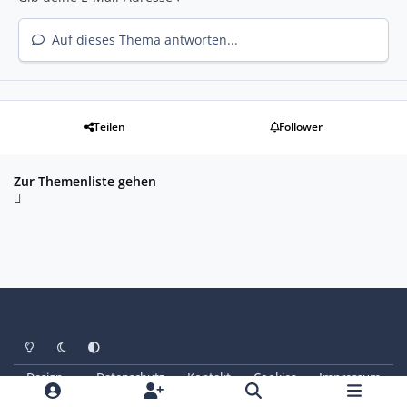
Auf dieses Thema antworten...
Teilen
Follower
Zur Themenliste gehen
Heller Modus
Dunkler Modus
Systemeinstellung
Design
Datenschutz
Kontakt
Cookies
Impressum
© Copyright 2025 - SAABoteure e. V.
Powered by
Invision Community