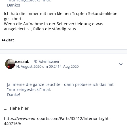
Danke!
Ich hab die immer mit nem kleinen Tropfen Sekundenkleber
gesichert.
Wenn die Aufnahme in der Seitenverkleidung etwas
ausgeleiert ist, fallen die ständig raus.
Zitat
Autor-Statistiken
icesaab
Administrator
14. August 2020 um 09:24
14. Aug 2020
Ja, meine die ganze Leuchte - dann probiere ich das mit
"nur reingesteckt" mal.
Danke!
.....siehe hier
https://www.eeuroparts.com/Parts/33412/Interior-Light-
4407169/