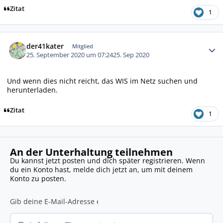
Zitat
1
Autor-Statistiken
der41kater
Mitglied
25. September 2020 um 07:24
25. Sep 2020
Und wenn dies nicht reicht, das WIS im Netz suchen und
herunterladen.
Zitat
1
An der Unterhaltung teilnehmen
Du kannst jetzt posten und dich später registrieren. Wenn
du ein Konto hast,
melde dich jetzt an
, um mit deinem
Konto zu posten.