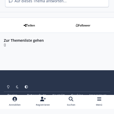
Auf dieses Thema antworten...
Teilen
Follower
Zur Themenliste gehen
Heller Modus
Dunkler Modus
Systemeinstellung
Design
Datenschutz
Kontakt
Cookies
Impressum
© Copyright 2025 - SAABoteure e. V.
Powered by
Invision Community
Anmelden
Registrieren
Suchen
Menü