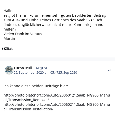
Hallo,
es gibt hier im Forum einen sehr guten bebilderten Beitrag
zum Aus- und Einbau eines Getriebes des Saab 9-3 1. Ich
finde es unglücklicherweise nicht mehr. Kann mir jemand
helfen?
Vielen Dank im Voraus
Martin
Zitat
Autor-Statistiken
TurboTr0ll
Mitglied
25. September 2020 um 05:47
25. Sep 2020
Ich kenne diese beiden Beiträge hier:
http://photo.platonoff.com/Auto/20060121.Saab_NG900_Manu
al_Transmission_Removal/
http://photo.platonoff.com/Auto/20060211.Saab_NG900_Manu
al_Transmission_Installation/