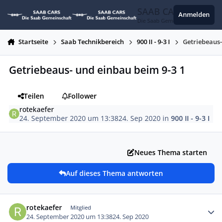
Zum Inhalt springen
SAAB CARS
Anmelden
Die Saab Gemeinschaft
Startseite
Saab Technikbereich
900 II - 9-3 I
Getriebeaus-
Getriebeaus- und einbau beim 9-3 1
Teilen
Follower
rotekaefer
24. September 2020 um 13:38
24. Sep 2020
in
900 II - 9-3 I
Neues Thema starten
Auf dieses Thema antworten
Autor-Statistiken
rotekaefer
Mitglied
24. September 2020 um 13:38
24. Sep 2020