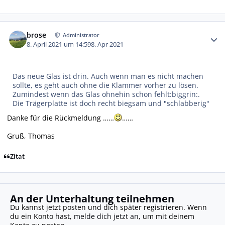
Autor-Statistiken
brose
Administrator
8. April 2021 um 14:59
8. Apr 2021
Das neue Glas ist drin. Auch wenn man es nicht machen
sollte, es geht auch ohne die Klammer vorher zu lösen.
Zumindest wenn das Glas ohnehin schon fehlt:biggrin:.
Die Trägerplatte ist doch recht biegsam und "schlabberig"
Danke für die Rückmeldung ……
……
Gruß, Thomas
Zitat
An der Unterhaltung teilnehmen
Du kannst jetzt posten und dich später registrieren. Wenn
du ein Konto hast,
melde dich jetzt an
, um mit deinem