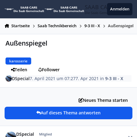
Zum Inhalt springen
SAAB CARS
Anmelden
Die Saab Gemeinschaft
Startseite
Saab Technikbereich
9-3 III - X
Außenspiegel
Außenspiegel
karosserie
Teilen
Follower
DSpecial
7. April 2021 um 07:27
7. Apr 2021
in
9-3 III - X
Neues Thema starten
Auf dieses Thema antworten
Autor-Statistiken
DSpecial
Mitglied