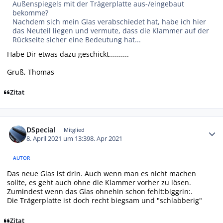
Außenspiegels mit der Trägerplatte aus-/eingebaut
bekomme?
Nachdem sich mein Glas verabschiedet hat, habe ich hier
das Neuteil liegen und vermute, dass die Klammer auf der
Rückseite sicher eine Bedeutung hat...
Habe Dir etwas dazu geschickt..........
Gruß, Thomas
Zitat
Autor-Statistiken
DSpecial
Mitglied
8. April 2021 um 13:39
8. Apr 2021
AUTOR
Das neue Glas ist drin. Auch wenn man es nicht machen
sollte, es geht auch ohne die Klammer vorher zu lösen.
Zumindest wenn das Glas ohnehin schon fehlt:biggrin:.
Die Trägerplatte ist doch recht biegsam und "schlabberig"
Zitat