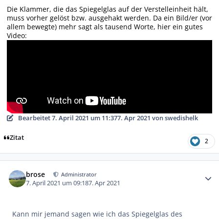
Die Klammer, die das Spiegelglas auf der Verstelleinheit hält,
muss vorher gelöst bzw. ausgehakt werden. Da ein Bild/er (vor
allem bewegte) mehr sagt als tausend Worte, hier ein gutes
Video:
Bearbeitet
7. April 2021 um 11:37
7. Apr 2021
von swedishelk
Zitat
2
Autor-Statistiken
brose
Administrator
7. April 2021 um 09:18
7. Apr 2021
Kann mir jemand sagen wie ich das Spiegelglas des