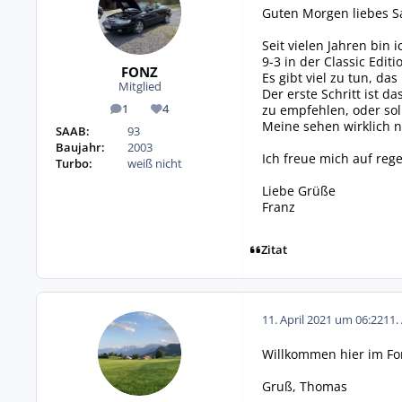
Guten Morgen liebes S
Seit vielen Jahren bin
9-3 in der Classic Editi
FONZ
Es gibt viel zu tun, da
Mitglied
Der erste Schritt ist 
zu empfehlen, oder sol
1
4
Beiträge
Reputation
Meine sehen wirklich n
SAAB:
93
Baujahr:
2003
Ich freue mich auf reg
Turbo:
weiß nicht
Liebe Grüße
Franz
Zitat
11. April 2021 um 06:22
11.
Willkommen hier im F
Gruß, Thomas