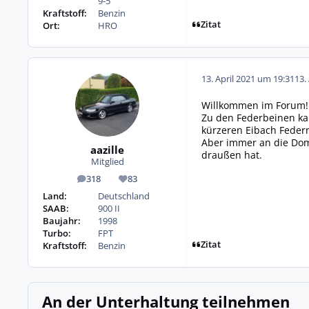
9-5
Kraftstoff:
Benzin
Zitat
Ort:
HRO
13. April 2021 um 19:31
13.
Willkommen im Forum!
Zu den Federbeinen ka
kürzeren Eibach Federn 
Aber immer an die Dom
aazille
draußen hat.
Mitglied
318
83
Beiträge
Reputation
Land:
Deutschland
SAAB:
900 II
Baujahr:
1998
Turbo:
FPT
Zitat
Kraftstoff:
Benzin
An der Unterhaltung teilnehmen