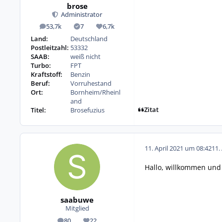
brose
Administrator
53,7k
7
6,7k
Beiträge
Lösungen
Reputation
Land:
Deutschland
Postleitzahl:
53332
SAAB:
weiß nicht
Turbo:
FPT
Kraftstoff:
Benzin
Beruf:
Vorruhestand
Ort:
Bornheim/Rheinl
and
Zitat
Titel:
Brosefuzius
11. April 2021 um 08:42
11.
Hallo, willkommen und
saabuwe
Mitglied
80
22