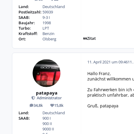
Beiträge
Reputation
Land:
Deutschland
Postleitzahl:
59939
SAAB:
9-3 I
Baujahr:
1998
Turbo:
LPT
Kraftstoff:
Benzin
Zitat
Ort:
Olsberg
11. April 2021 um 09:46
11.
Hallo Franz,
zunächst willkommen u
Zu Fahrwerken bin ich d
patapaya
praktisch unfahrbar, a
Administrator
Gruß, patapaya
34,8k
15,8k
Beiträge
Reputation
Land:
Deutschland
SAAB:
900 I
900 II
9000 II