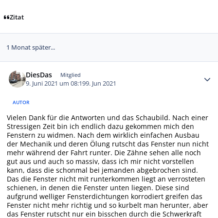
Zitat
1 Monat später...
Autor-Statistiken
DiesDas
Mitglied
9. Juni 2021 um 08:19
9. Jun 2021
AUTOR
Vielen Dank für die Antworten und das Schaubild. Nach einer
Stressigen Zeit bin ich endlich dazu gekommen mich den
Fenstern zu widmen. Nach dem wirklich einfachen Ausbau
der Mechanik und deren Ölung rutscht das Fenster nun nicht
mehr während der Fahrt runter. Die Zähne sehen alle noch
gut aus und auch so massiv, dass ich mir nicht vorstellen
kann, dass die schonmal bei jemanden abgebrochen sind.
Das die Fenster nicht mit runterkommen liegt an verrosteten
schienen, in denen die Fenster unten liegen. Diese sind
aufgrund welliger Fensterdichtungen korrodiert greifen das
Fenster nicht mehr richtig und so kurbelt man herunter, aber
das Fenster rutscht nur ein bisschen durch die Schwerkraft