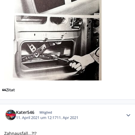
Zitat
Autor-Statistiken
Kater546
Mitglied
11. April 2021 um 12:17
11. Apr 2021
Zahnausfall...?!?