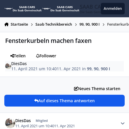
Zum Inhalt springen
SAAB CARS
Anmelden
Die Saab Gemeinschaft
Startseite
Saab Technikbereich
99, 90, 900 I
Fensterkurb
Fensterkurbeln machen faxen
Teilen
Follower
DiesDas
11. April 2021 um 10:40
11. Apr 2021
in
99, 90, 900 I
Neues Thema starten
Auf dieses Thema antworten
Autor-Statistiken
DiesDas
Mitglied
11. April 2021 um 10:40
11. Apr 2021