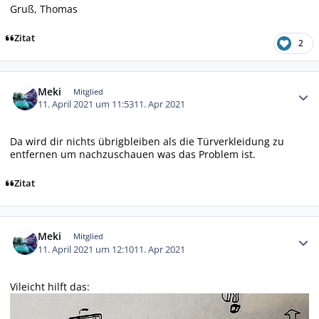
Gruß, Thomas
Zitat
2
Autor-Statistiken
Meki
Mitglied
11. April 2021 um 11:53
11. Apr 2021
Da wird dir nichts übrigbleiben als die Türverkleidung zu
entfernen um nachzuschauen was das Problem ist.
Zitat
Autor-Statistiken
Meki
Mitglied
11. April 2021 um 12:10
11. Apr 2021
Vileicht hilft das: