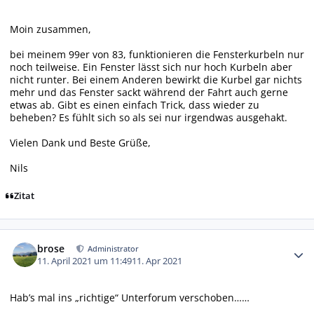
Moin zusammen,
bei meinem 99er von 83, funktionieren die Fensterkurbeln nur
noch teilweise. Ein Fenster lässt sich nur hoch Kurbeln aber
nicht runter. Bei einem Anderen bewirkt die Kurbel gar nichts
mehr und das Fenster sackt während der Fahrt auch gerne
etwas ab. Gibt es einen einfach Trick, dass wieder zu
beheben? Es fühlt sich so als sei nur irgendwas ausgehakt.
Vielen Dank und Beste Grüße,
Nils
Zitat
Autor-Statistiken
brose
Administrator
11. April 2021 um 11:49
11. Apr 2021
Hab’s mal ins „richtige“ Unterforum verschoben……