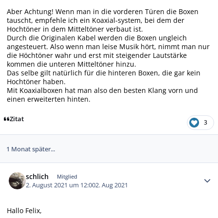
Aber Achtung! Wenn man in die vorderen Türen die Boxen
tauscht, empfehle ich ein Koaxial-system, bei dem der
Hochtöner in dem Mitteltöner verbaut ist.
Durch die Originalen Kabel werden die Boxen ungleich
angesteuert. Also wenn man leise Musik hört, nimmt man nur
die Höchtöner wahr und erst mit steigender Lautstärke
kommen die unteren Mitteltöner hinzu.
Das selbe gilt natürlich für die hinteren Boxen, die gar kein
Hochtöner haben.
Mit Koaxialboxen hat man also den besten Klang vorn und
einen erweiterten hinten.
Zitat
3
1 Monat später...
Autor-Statistiken
schlich
Mitglied
2. August 2021 um 12:00
2. Aug 2021
Hallo Felix,