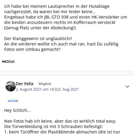
ich habe bei meinem Lautsprecher in der Hutablage
nachgerüstet, da waren bei mir leider keine…
Eingebaut habe ich JBL GTO 938 und einen HK-Verstärker um
die beiden anzusteuern rechts im Kofferraum versteckt
(Genug Platz unter der Abdeckung!)
Der Klanggewinn ist unglaublich!!
An die vorderen wollte ich auch mal ran, hast Du zufällig
Fotos vom Umbau gemacht?
Zitat
Autor-Statistiken
Der Felix
Mitglied
2. August 2021 um 14:32
2. Aug 2021
AUTOR
Hey Schlich...
Nee Fotos hab ich keine, aber das ist wirklich total easy.
Die Türverkleidung ist mit 3 Schrauben befestigt:
1. beim Türöffner die Plastikblende abmachen (die ist nur