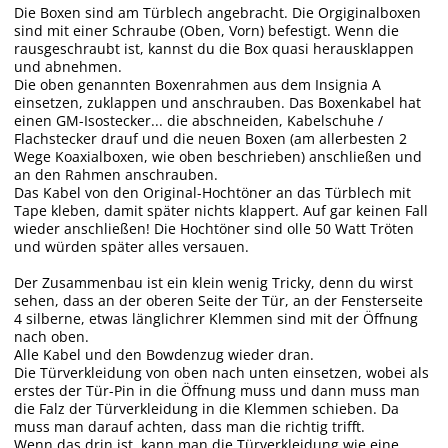
Die Boxen sind am Türblech angebracht. Die Orgiginalboxen
sind mit einer Schraube (Oben, Vorn) befestigt. Wenn die
rausgeschraubt ist, kannst du die Box quasi herausklappen
und abnehmen.
Die oben genannten Boxenrahmen aus dem Insignia A
einsetzen, zuklappen und anschrauben. Das Boxenkabel hat
einen GM-Isostecker... die abschneiden, Kabelschuhe /
Flachstecker drauf und die neuen Boxen (am allerbesten 2
Wege Koaxialboxen, wie oben beschrieben) anschließen und
an den Rahmen anschrauben.
Das Kabel von den Original-Hochtöner an das Türblech mit
Tape kleben, damit später nichts klappert. Auf gar keinen Fall
wieder anschließen! Die Hochtöner sind olle 50 Watt Tröten
und würden später alles versauen.
Der Zusammenbau ist ein klein wenig Tricky, denn du wirst
sehen, dass an der oberen Seite der Tür, an der Fensterseite
4 silberne, etwas länglichrer Klemmen sind mit der Öffnung
nach oben.
Alle Kabel und den Bowdenzug wieder dran.
Die Türverkleidung von oben nach unten einsetzen, wobei als
erstes der Tür-Pin in die Öffnung muss und dann muss man
die Falz der Türverkleidung in die Klemmen schieben. Da
muss man darauf achten, dass man die richtig trifft.
Wenn das drin ist, kann man die Türverkleidung wie eine