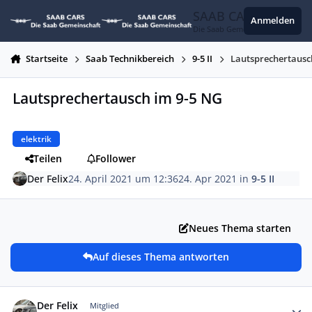
Zum Inhalt springen
SAAB CARS
Anmelden
Die Saab Gemeinschaft
Startseite
Saab Technikbereich
9-5 II
Lautsprechertausc
Lautsprechertausch im 9-5 NG
elektrik
Teilen
Follower
Der Felix
24. April 2021 um 12:36
24. Apr 2021
in
9-5 II
Neues Thema starten
Auf dieses Thema antworten
Autor-Statistiken
Der Felix
Mitglied