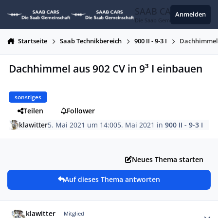
Zum Inhalt springen
SAAB CARS
Anmelden
Die Saab Gemeinschaft
Startseite
Saab Technikbereich
900 II - 9-3 I
Dachhimmel a
Dachhimmel aus 902 CV in 9³ I einbauen
sonstiges
Teilen
Follower
klawitter
5. Mai 2021 um 14:00
5. Mai 2021
in
900 II - 9-3 I
Neues Thema starten
Auf dieses Thema antworten
Autor-Statistiken
klawitter
Mitglied