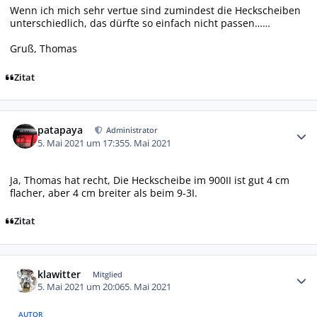
Wenn ich mich sehr vertue sind zumindest die Heckscheiben
unterschiedlich, das dürfte so einfach nicht passen……
Gruß, Thomas
Zitat
Autor-Statistiken
patapaya
Administrator
5. Mai 2021 um 17:35
5. Mai 2021
Ja, Thomas hat recht, Die Heckscheibe im 900II ist gut 4 cm
flacher, aber 4 cm breiter als beim 9-3I.
Zitat
Autor-Statistiken
klawitter
Mitglied
5. Mai 2021 um 20:06
5. Mai 2021
AUTOR