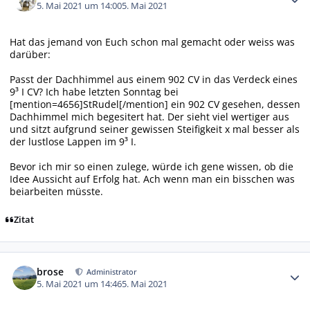
5. Mai 2021 um 14:00
5. Mai 2021
Hat das jemand von Euch schon mal gemacht oder weiss was
darüber:
Passt der Dachhimmel aus einem 902 CV in das Verdeck eines
9³ I CV? Ich habe letzten Sonntag bei
[mention=4656]StRudel[/mention] ein 902 CV gesehen, dessen
Dachhimmel mich begesitert hat. Der sieht viel wertiger aus
und sitzt aufgrund seiner gewissen Steifigkeit x mal besser als
der lustlose Lappen im 9³ I.
Bevor ich mir so einen zulege, würde ich gene wissen, ob die
Idee Aussicht auf Erfolg hat. Ach wenn man ein bisschen was
beiarbeiten müsste.
Zitat
Autor-Statistiken
brose
Administrator
5. Mai 2021 um 14:46
5. Mai 2021