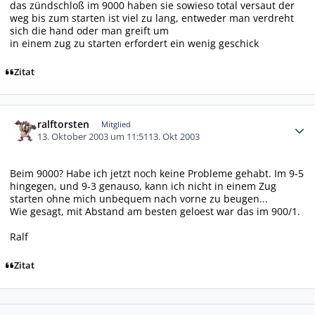
das zündschloß im 9000 haben sie sowieso total versaut der
weg bis zum starten ist viel zu lang, entweder man verdreht
sich die hand oder man greift um
in einem zug zu starten erfordert ein wenig geschick
Zitat
Autor-Statistiken
ralftorsten
Mitglied
13. Oktober 2003 um 11:51
13. Okt 2003
Beim 9000? Habe ich jetzt noch keine Probleme gehabt. Im 9-5
hingegen, und 9-3 genauso, kann ich nicht in einem Zug
starten ohne mich unbequem nach vorne zu beugen...
Wie gesagt, mit Abstand am besten geloest war das im 900/1.
Ralf
Zitat