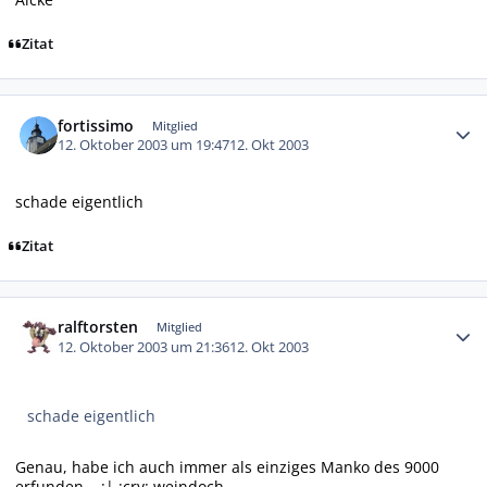
Zitat
Autor-Statistiken
fortissimo
Mitglied
12. Oktober 2003 um 19:47
12. Okt 2003
schade eigentlich
Zitat
Autor-Statistiken
ralftorsten
Mitglied
12. Oktober 2003 um 21:36
12. Okt 2003
schade eigentlich
Genau, habe ich auch immer als einziges Manko des 9000
erfunden... :| :cry: weindoch