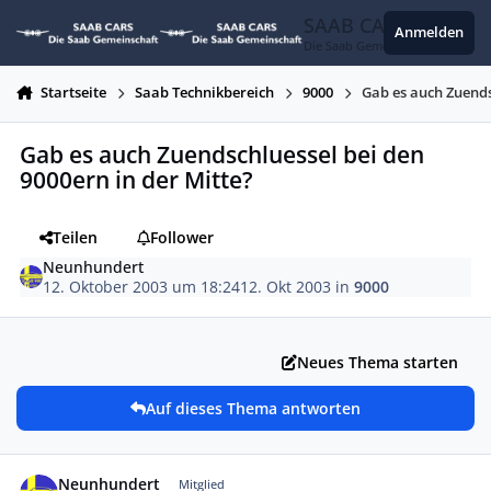
Zum Inhalt springen
SAAB CARS
Anmelden
Die Saab Gemeinschaft
Startseite
Saab Technikbereich
9000
Gab es auch Zuends
Gab es auch Zuendschluessel bei den
9000ern in der Mitte?
Teilen
Follower
Neunhundert
12. Oktober 2003 um 18:24
12. Okt 2003
in
9000
Neues Thema starten
Auf dieses Thema antworten
Autor-Statistiken
Neunhundert
Mitglied