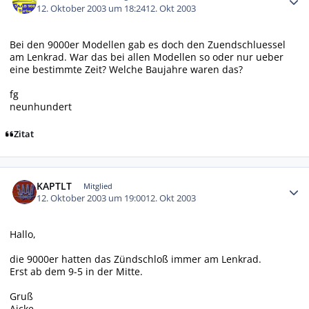
12. Oktober 2003 um 18:24
12. Okt 2003
Bei den 9000er Modellen gab es doch den Zuendschluessel
am Lenkrad. War das bei allen Modellen so oder nur ueber
eine bestimmte Zeit? Welche Baujahre waren das?
fg
neunhundert
Zitat
Autor-Statistiken
KAPTLT
Mitglied
12. Oktober 2003 um 19:00
12. Okt 2003
Hallo,
die 9000er hatten das Zündschloß immer am Lenkrad.
Erst ab dem 9-5 in der Mitte.
Gruß
Aicke