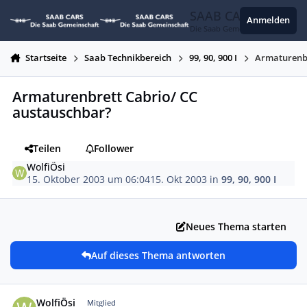
Zum Inhalt springen
SAAB CARS
Anmelden
Die Saab Gemeinschaft
Startseite
Saab Technikbereich
99, 90, 900 I
Armaturenbr
Armaturenbrett Cabrio/ CC
austauschbar?
Teilen
Follower
WolfiÖsi
15. Oktober 2003 um 06:04
15. Okt 2003
in
99, 90, 900 I
Neues Thema starten
Auf dieses Thema antworten
Autor-Statistiken
WolfiÖsi
Mitglied