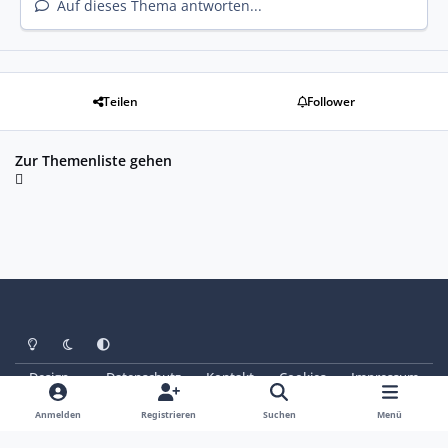
Auf dieses Thema antworten...
Teilen
Follower
Zur Themenliste gehen
Heller Modus
Dunkler Modus
Systemeinstellung
Design
Datenschutz
Kontakt
Cookies
Impressum
© Copyright 2025 - SAABoteure e. V.
Powered by
Invision Community
Anmelden
Registrieren
Suchen
Menü