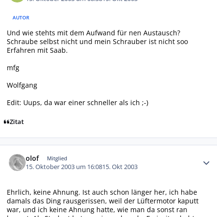
AUTOR
Und wie stehts mit dem Aufwand für nen Austausch?
Schraube selbst nicht und mein Schrauber ist nicht soo
Erfahren mit Saab.
mfg
Wolfgang
Edit: Uups, da war einer schneller als ich ;-)
Zitat
Autor-Statistiken
olof
Mitglied
15. Oktober 2003 um 16:08
15. Okt 2003
Ehrlich, keine Ahnung. Ist auch schon länger her, ich habe
damals das Ding rausgerissen, weil der Lüftermotor kaputt
war, und ich keine Ahnung hatte, wie man da sonst ran