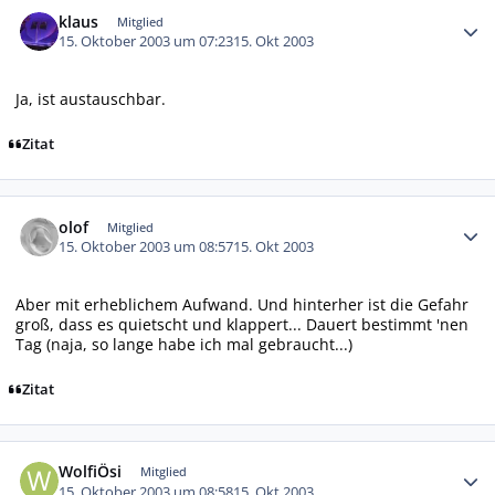
Autor-Statistiken
klaus
Mitglied
15. Oktober 2003 um 07:23
15. Okt 2003
Ja, ist austauschbar.
Zitat
Autor-Statistiken
olof
Mitglied
15. Oktober 2003 um 08:57
15. Okt 2003
Aber mit erheblichem Aufwand. Und hinterher ist die Gefahr
groß, dass es quietscht und klappert... Dauert bestimmt 'nen
Tag (naja, so lange habe ich mal gebraucht...)
Zitat
Autor-Statistiken
WolfiÖsi
Mitglied
15. Oktober 2003 um 08:58
15. Okt 2003