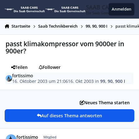
Zum Inhalt springen
SAAB CARS
Anmelden
Die Saab Gemeinschaft
Startseite
Saab Technikbereich
99, 90, 900 I
passt klima
passt klimakompressor vom 9000er in
900er?
Teilen
Follower
fortissimo
16. Oktober 2003 um 21:06
16. Okt 2003
in
99, 90, 900 I
Neues Thema starten
Auf dieses Thema antworten
Autor-Statistiken
fortissimo
Mitglied