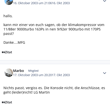
16. Oktober 2003 um 21:06
16. Okt 2003
hallo,
kann mir einer von euch sagen, ob der klimakompressor vom
11/88er 9000turbo 163Ps in nen 9/92er 900turbo mit 170PS
passt?
Danke....MFG
Zitat
Autor-Statistiken
Marbo
Mitglied
17. Oktober 2003 um 20:20
17. Okt 2003
Nichts passt, vergiss es. Die Konsole nicht, die Anschlüsse, es
geht (leider)nicht! LG Martin
Zitat