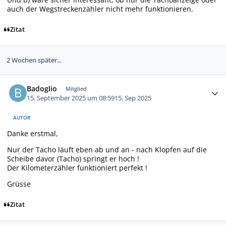
auch der Wegstreckenzähler nicht mehr funktionieren.
Zitat
2 Wochen später...
Autor-Statistiken
Badoglio
Mitglied
15. September 2025 um 08:59
15. Sep 2025
AUTOR
Danke erstmal,
Nur der Tacho läuft eben ab und an - nach Klopfen auf die
Scheibe davor (Tacho) springt er hoch !
Der Kilometerzähler funktioniert perfekt !
Grüsse
Zitat