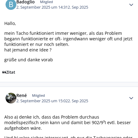
Badoglio
Mitglied
2. September 2025 um 14:31
2. Sep 2025
Hallo,
mein Tacho funktioniert immer weniger, als das Problem
begann funktionierte er oft- irgendwann weniger oft und jetzt
funktioniert er nur noch selten.
hat jemand eine Idee ?
grüße und danke vorab
Zitat
Autor-Statistiken
René
Mitglied
2. September 2025 um 15:02
2. Sep 2025
Also a) denke ich, dass das Problem durchaus
modellspezifisch sein kann und damit bei 902/9³I evtl. besser
aufgehoben wäre.
Und b) wäre sicher interessant, ob nur die Tachoanzeige oder