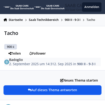
Zum Inhalt springen
SAAB CARS
Anmelden
Die Saab Gemeinschaft
Startseite
Saab Technikbereich
900 II - 9-3 I
Tacho
Tacho
900 ii
Teilen
Follower
Badoglio
2. September 2025 um 14:31
2. Sep 2025
in
900 II - 9-3 I
Neues Thema starten
Auf dieses Thema antworten
Autor-Statistiken