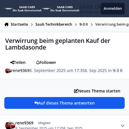
Zum Inhalt springen
SAAB CARS
Anmelden
Die Saab Gemeinschaft
Startseite
Saab Technikbereich
9-3 II
Verwirrung beim 
Verwirrung beim geplanten Kauf der
Lambdasonde
Teilen
Follower
rene9369
8. September 2025 um 17:35
8. Sep 2025
in
9-3 II
Neues Thema starten
Auf dieses Thema antworten
Autor-Statistiken
rene9369
Mitglied
8. September 2025 um 17:35
8. Sep 2025