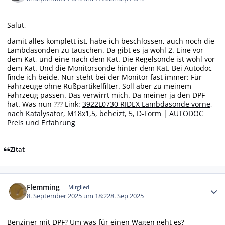
Salut,
damit alles komplett ist, habe ich beschlossen, auch noch die
Lambdasonden zu tauschen. Da gibt es ja wohl 2. Eine vor
dem Kat, und eine nach dem Kat. Die Regelsonde ist wohl vor
dem Kat. Und die Monitorsonde hinter dem Kat. Bei Autodoc
finde ich beide. Nur steht bei der Monitor fast immer: Für
Fahrzeuge ohne Rußpartikelfilter. Soll aber zu meinem
Fahrzeug passen. Das verwirrt mich. Da meiner ja den DPF
hat. Was nun ??? Link:
3922L0730 RIDEX Lambdasonde vorne,
nach Katalysator, M18x1,5, beheizt, 5, D-Form | AUTODOC
Preis und Erfahrung
Zitat
Autor-Statistiken
Flemming
Mitglied
8. September 2025 um 18:22
8. Sep 2025
Benziner mit DPF? Um was für einen Wagen geht es?