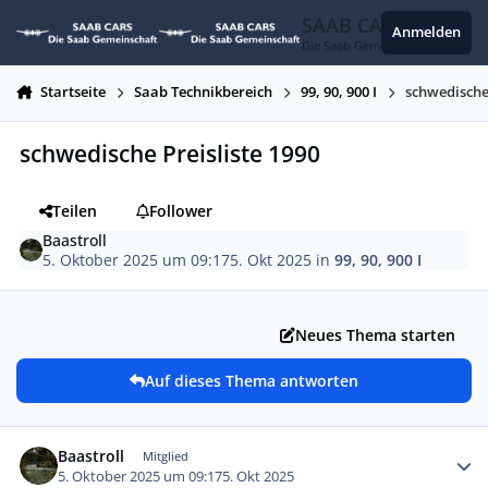
Zum Inhalt springen
SAAB CARS
Anmelden
Die Saab Gemeinschaft
Startseite
Saab Technikbereich
99, 90, 900 I
schwedische 
schwedische Preisliste 1990
Teilen
Follower
Baastroll
5. Oktober 2025 um 09:17
5. Okt 2025
in
99, 90, 900 I
Neues Thema starten
Auf dieses Thema antworten
Autor-Statistiken
Baastroll
Mitglied
5. Oktober 2025 um 09:17
5. Okt 2025