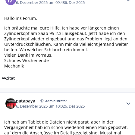
6. Dezember 2025 um 09:48
6. Dez 2025
Hallo ins Forum,
Ich bräuchte mal eure Hilfe, Ich habe vor längeren einen
Zylinderkopf am Saab 95 2.3L ausgebaut. Jetzt habe ich den
Zylinderkopf wieder eingebaut und das Problem liegt an den
UNterdruckschläuchen. Kann mir da vielleicht jemand weiter
helfen. Wo welcher Schlauch rein kommt.
Vielen Dank im Vorraus.
Schönes Wochenende
Mechanik
Zitat
Autor-Statistiken
patapaya
Administrator
6. Dezember 2025 um 10:02
6. Dez 2025
Ich hab am Tablet die Dateien nicht parat, aber in der
Vergangenheit hab ich schon wiedeholt einen Plan gepostwt,
auf dem die Ansch,üsse im Detail gezeigt sind. Musst mal