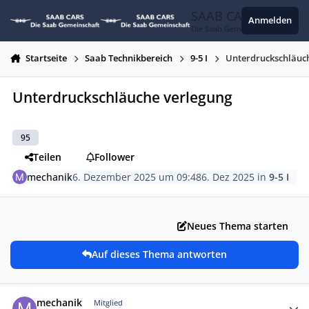
Zum Inhalt springen
SAAB CARS
Anmelden
Die Saab Gemeinschaft
Startseite
Saab Technikbereich
9-5 I
Unterdruckschläuc
Unterdruckschläuche verlegung
95
Teilen
Follower
mechanik
6. Dezember 2025 um 09:48
6. Dez 2025
in
9-5 I
Neues Thema starten
Auf dieses Thema antworten
Autor-Statistiken
mechanik
Mitglied