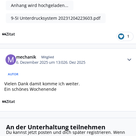
Anhang wird hochgeladen...
9-5I Unterdrucksystem 20231204223603.pdf
Zitat
1
Autor-Statistiken
mechanik
Mitglied
6. Dezember 2025 um 13:02
6. Dez 2025
AUTOR
Vielen Dank damit komme ich weiter.
Ein schönes Wochenende
Zitat
An der Unterhaltung teilnehmen
Du kannst jetzt posten und dich später registrieren. Wenn