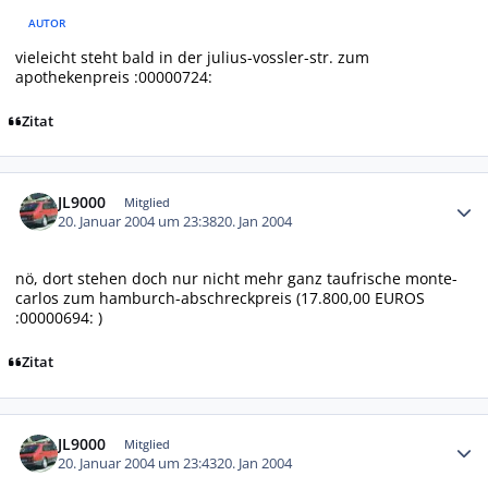
AUTOR
vieleicht steht bald in der julius-vossler-str. zum
apothekenpreis :00000724:
Zitat
Autor-Statistiken
JL9000
Mitglied
20. Januar 2004 um 23:38
20. Jan 2004
nö, dort stehen doch nur nicht mehr ganz taufrische monte-
carlos zum hamburch-abschreckpreis (17.800,00 EUROS
:00000694: )
Zitat
Autor-Statistiken
JL9000
Mitglied
20. Januar 2004 um 23:43
20. Jan 2004