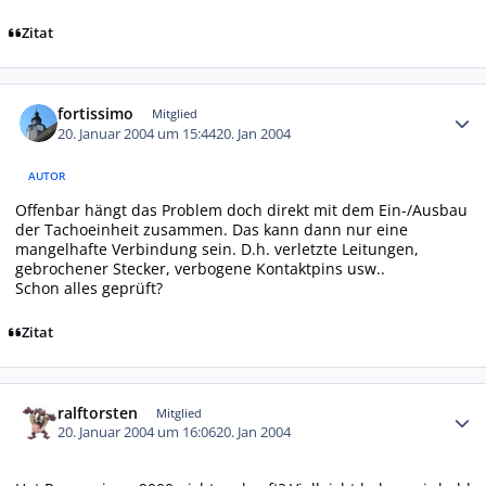
Zitat
Autor-Statistiken
fortissimo
Mitglied
20. Januar 2004 um 15:44
20. Jan 2004
AUTOR
Offenbar hängt das Problem doch direkt mit dem Ein-/Ausbau
der Tachoeinheit zusammen. Das kann dann nur eine
mangelhafte Verbindung sein. D.h. verletzte Leitungen,
gebrochener Stecker, verbogene Kontaktpins usw..
Schon alles geprüft?
Zitat
Autor-Statistiken
ralftorsten
Mitglied
20. Januar 2004 um 16:06
20. Jan 2004