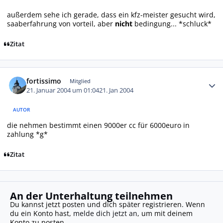
außerdem sehe ich gerade, dass ein kfz-meister gesucht wird,
saaberfahrung von vorteil, aber
nicht
bedingung... *schluck*
Zitat
Autor-Statistiken
fortissimo
Mitglied
21. Januar 2004 um 01:04
21. Jan 2004
AUTOR
die nehmen bestimmt einen 9000er cc für 6000euro in
zahlung *g*
Zitat
An der Unterhaltung teilnehmen
Du kannst jetzt posten und dich später registrieren. Wenn
du ein Konto hast,
melde dich jetzt an
, um mit deinem
Konto zu posten.