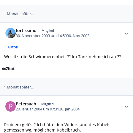
1 Monat später...
Autor-Statistiken
fortissimo
Mitglied
30. November 2003 um 14:59
30. Nov 2003
AUTOR
Wo sitzt die Schwimmereinheit ?? Im Tank nehme ich an ??
Zitat
1 Monat später...
Autor-Statistiken
Petersaab
Mitglied
20. Januar 2004 um 07:31
20. Jan 2004
Problem gelöst? Ich hätte den Widerstand des Kabels
gemessen wg. möglichem Kabelbruch.