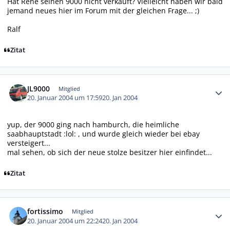
Hat Rene seinen 9000 nicht verkauft? Vielleicht haben wir bald
jemand neues hier im Forum mit der gleichen Frage... ;)
Ralf
Zitat
Autor-Statistiken
JL9000
Mitglied
20. Januar 2004 um 17:59
20. Jan 2004
yup, der 9000 ging nach hamburch, die heimliche
saabhauptstadt :lol: , und wurde gleich wieder bei ebay
versteigert...
mal sehen, ob sich der neue stolze besitzer hier einfindet...
Zitat
Autor-Statistiken
fortissimo
Mitglied
20. Januar 2004 um 22:24
20. Jan 2004