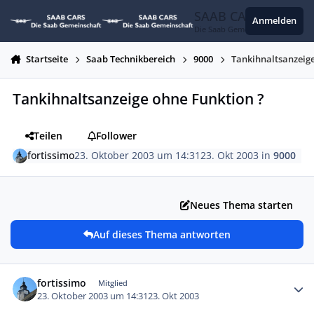
Zum Inhalt springen
SAAB CARS
Anmelden
Die Saab Gemeinschaft
Startseite
Saab Technikbereich
9000
Tankihnaltsanzeige
Tankihnaltsanzeige ohne Funktion ?
Teilen
Follower
fortissimo
23. Oktober 2003 um 14:31
23. Okt 2003
in
9000
Neues Thema starten
Auf dieses Thema antworten
Autor-Statistiken
fortissimo
Mitglied
23. Oktober 2003 um 14:31
23. Okt 2003