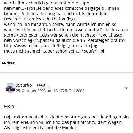
werde ihn sicherlich genau unter die Lupe
nehmen...Farbe..leider dieses komische beigegelb...innen
braunes Velour..alles original und nichts defekt laut
Besitzer..lückenlos schekheftgeflegt..
wenn ich ihn mir antun sollte, dann würde ich ihn eh so
wunderschön nachtblau lackieren lassen und würde ihn auch
gerne tieferlegen...das wär schon die nächste Frage...haste
nen Vorschlag???..passen da auch die 15" Aerofelgen drauf??
http://www.forum-auto.de/felge_superaero.jpg
muss nicht schnell...aber schön sein....*seufz* :lol:
Zitat
Autor-Statistiken
99turbo
Mitglied
25. Oktober 2003 um 18:47
25. Okt 2003
Moin,
naja mitternachtsblau steht dem Auto gut aber tieferlegen bin
ich kein Freund von. Ich find das paßt nicht zu dem Wagen.
Als Felge ist mein Favorit die Minilite: