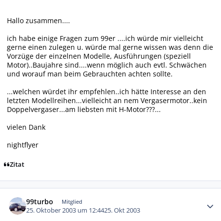
Hallo zusammen....
ich habe einige Fragen zum 99er ....ich würde mir vielleicht
gerne einen zulegen u. würde mal gerne wissen was denn die
Vorzüge der einzelnen Modelle, Ausführungen (speziell
Motor)..Baujahre sind....wenn möglich auch evtl. Schwächen
und worauf man beim Gebrauchten achten sollte.
...welchen würdet ihr empfehlen..ich hätte Interesse an den
letzten Modellreihen...vielleicht an nem Vergasermotor..kein
Doppelvergaser...am liebsten mit H-Motor???...
vielen Dank
nightflyer
Zitat
Autor-Statistiken
99turbo
Mitglied
25. Oktober 2003 um 12:44
25. Okt 2003