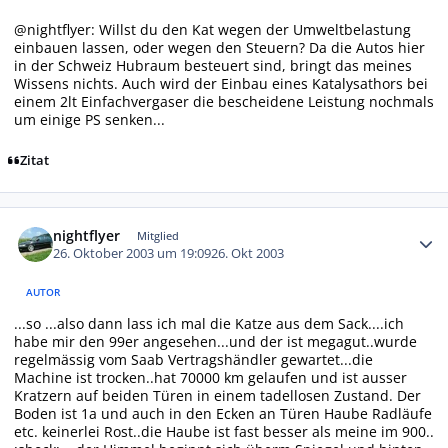
@nightflyer: Willst du den Kat wegen der Umweltbelastung
einbauen lassen, oder wegen den Steuern? Da die Autos hier
in der Schweiz Hubraum besteuert sind, bringt das meines
Wissens nichts. Auch wird der Einbau eines Katalysathors bei
einem 2lt Einfachvergaser die bescheidene Leistung nochmals
um einige PS senken...
Zitat
Autor-Statistiken
nightflyer
Mitglied
26. Oktober 2003 um 19:09
26. Okt 2003
AUTOR
...so ...also dann lass ich mal die Katze aus dem Sack....ich
habe mir den 99er angesehen...und der ist megagut..wurde
regelmässig vom Saab Vertragshändler gewartet...die
Machine ist trocken..hat 70000 km gelaufen und ist ausser
Kratzern auf beiden Türen in einem tadellosen Zustand. Der
Boden ist 1a und auch in den Ecken an Türen Haube Radläufe
etc. keinerlei Rost..die Haube ist fast besser als meine im 900..