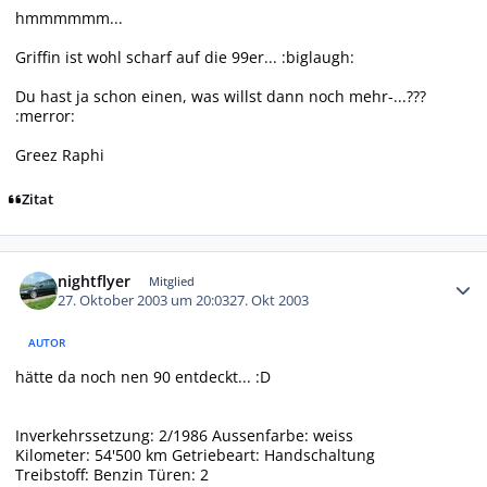
hmmmmmm...
Griffin ist wohl scharf auf die 99er... :biglaugh:
Du hast ja schon einen, was willst dann noch mehr-...???
:merror:
Greez Raphi
Zitat
Autor-Statistiken
nightflyer
Mitglied
27. Oktober 2003 um 20:03
27. Okt 2003
AUTOR
hätte da noch nen 90 entdeckt... :D
Inverkehrssetzung: 2/1986 Aussenfarbe: weiss
Kilometer: 54'500 km Getriebeart: Handschaltung
Treibstoff: Benzin Türen: 2