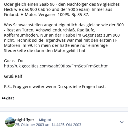
Oder gleich einen Saab 90 - den Nachfolger des 99 (gleiches
Heck wie das 900 Cabrio und der 900 Sedan). Immer aus
Finland, H-Motor, Vergaser, 100PS, Bj. 85-87.
Was Schwachstellen angeht eigentlich das gleiche wie der 900
- Rost an Türen, Achswellendurchlaß, Radläufe,
Kofferraumboden. Nur an der Haube im Gegensatz zum 900
nicht. Technik solide. Irgendwas war mal mit den ersten H-
Motoren im 99. Ich mein der hatte eine nur einreihige
Steuerkette die dann den Motor gekillt hat.
Guckst Du:
http://uk.geocities.com/saab99tips/FrmSet/FrmSet.htm
Gruß Ralf
P.S.: Frag gern weiter wenn Du spezielle Fragen hast.
Zitat
Autor-Statistiken
nightflyer
Mitglied
25. Oktober 2003 um 14:44
25. Okt 2003