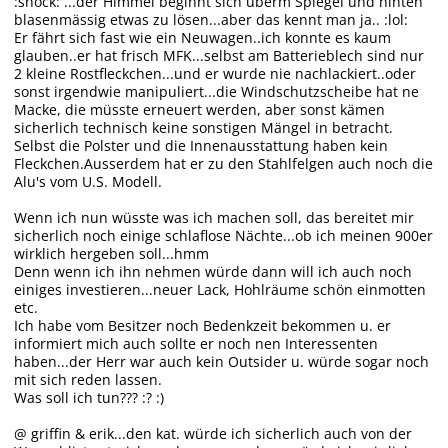
:shock: ...der Himmel beginnt sich überm Spiegel und hinten
blasenmässig etwas zu lösen...aber das kennt man ja.. :lol:
Er fährt sich fast wie ein Neuwagen..ich konnte es kaum
glauben..er hat frisch MFK...selbst am Batterieblech sind nur
2 kleine Rostfleckchen...und er wurde nie nachlackiert..oder
sonst irgendwie manipuliert...die Windschutzscheibe hat ne
Macke, die müsste erneuert werden, aber sonst kämen
sicherlich technisch keine sonstigen Mängel in betracht.
Selbst die Polster und die Innenausstattung haben kein
Fleckchen.Ausserdem hat er zu den Stahlfelgen auch noch die
Alu's vom U.S. Modell.
Wenn ich nun wüsste was ich machen soll, das bereitet mir
sicherlich noch einige schlaflose Nächte...ob ich meinen 900er
wirklich hergeben soll...hmm
Denn wenn ich ihn nehmen würde dann will ich auch noch
einiges investieren...neuer Lack, Hohlräume schön einmotten
etc.
Ich habe vom Besitzer noch Bedenkzeit bekommen u. er
informiert mich auch sollte er noch nen Interessenten
haben...der Herr war auch kein Outsider u. würde sogar noch
mit sich reden lassen.
Was soll ich tun??? :? :)
@ griffin & erik...den kat. würde ich sicherlich auch von der