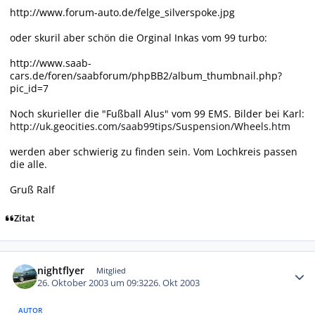
http://www.forum-auto.de/felge_silverspoke.jpg
oder skuril aber schön die Orginal Inkas vom 99 turbo:
http://www.saab-
cars.de/foren/saabforum/phpBB2/album_thumbnail.php?
pic_id=7
Noch skurieller die "Fußball Alus" vom 99 EMS. Bilder bei Karl:
http://uk.geocities.com/saab99tips/Suspension/Wheels.htm
werden aber schwierig zu finden sein. Vom Lochkreis passen
die alle.
Gruß Ralf
Zitat
Autor-Statistiken
nightflyer
Mitglied
26. Oktober 2003 um 09:32
26. Okt 2003
AUTOR