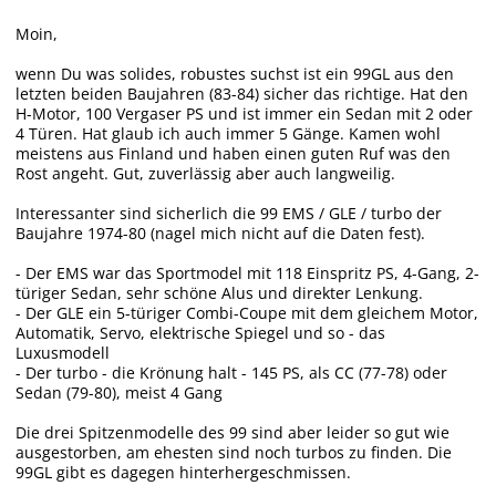
Moin,
wenn Du was solides, robustes suchst ist ein 99GL aus den
letzten beiden Baujahren (83-84) sicher das richtige. Hat den
H-Motor, 100 Vergaser PS und ist immer ein Sedan mit 2 oder
4 Türen. Hat glaub ich auch immer 5 Gänge. Kamen wohl
meistens aus Finland und haben einen guten Ruf was den
Rost angeht. Gut, zuverlässig aber auch langweilig.
Interessanter sind sicherlich die 99 EMS / GLE / turbo der
Baujahre 1974-80 (nagel mich nicht auf die Daten fest).
- Der EMS war das Sportmodel mit 118 Einspritz PS, 4-Gang, 2-
türiger Sedan, sehr schöne Alus und direkter Lenkung.
- Der GLE ein 5-türiger Combi-Coupe mit dem gleichem Motor,
Automatik, Servo, elektrische Spiegel und so - das
Luxusmodell
- Der turbo - die Krönung halt - 145 PS, als CC (77-78) oder
Sedan (79-80), meist 4 Gang
Die drei Spitzenmodelle des 99 sind aber leider so gut wie
ausgestorben, am ehesten sind noch turbos zu finden. Die
99GL gibt es dagegen hinterhergeschmissen.