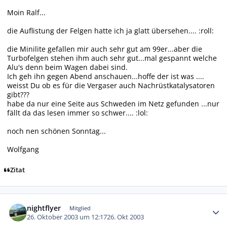
Moin Ralf...
die Auflistung der Felgen hatte ich ja glatt übersehen.... :roll:
die Minilite gefallen mir auch sehr gut am 99er...aber die
Turbofelgen stehen ihm auch sehr gut...mal gespannt welche
Alu's denn beim Wagen dabei sind.
Ich geh ihn gegen Abend anschauen...hoffe der ist was ....
weisst Du ob es für die Vergaser auch Nachrüstkatalysatoren
gibt???
habe da nur eine Seite aus Schweden im Netz gefunden ...nur
fällt da das lesen immer so schwer.... :lol:
noch nen schönen Sonntag...
Wolfgang
Zitat
Autor-Statistiken
nightflyer
Mitglied
26. Oktober 2003 um 12:17
26. Okt 2003