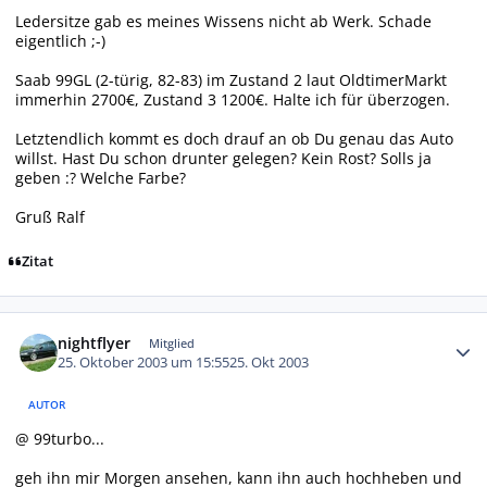
Ledersitze gab es meines Wissens nicht ab Werk. Schade
eigentlich ;-)
Saab 99GL (2-türig, 82-83) im Zustand 2 laut OldtimerMarkt
immerhin 2700€, Zustand 3 1200€. Halte ich für überzogen.
Letztendlich kommt es doch drauf an ob Du genau das Auto
willst. Hast Du schon drunter gelegen? Kein Rost? Solls ja
geben :? Welche Farbe?
Gruß Ralf
Zitat
Autor-Statistiken
nightflyer
Mitglied
25. Oktober 2003 um 15:55
25. Okt 2003
AUTOR
@ 99turbo...
geh ihn mir Morgen ansehen, kann ihn auch hochheben und