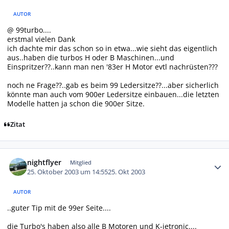
AUTOR
@ 99turbo....
erstmal vielen Dank
ich dachte mir das schon so in etwa...wie sieht das eigentlich
aus..haben die turbos H oder B Maschinen...und
Einspritzer??..kann man nen '83er H Motor evtl nachrüsten???
noch ne Frage??..gab es beim 99 Ledersitze??...aber sicherlich
könnte man auch vom 900er Ledersitze einbauen...die letzten
Modelle hatten ja schon die 900er Sitze.
Zitat
Autor-Statistiken
nightflyer
Mitglied
25. Oktober 2003 um 14:55
25. Okt 2003
AUTOR
..guter Tip mit de 99er Seite....
die Turbo's haben also alle B Motoren und K-jetronic....