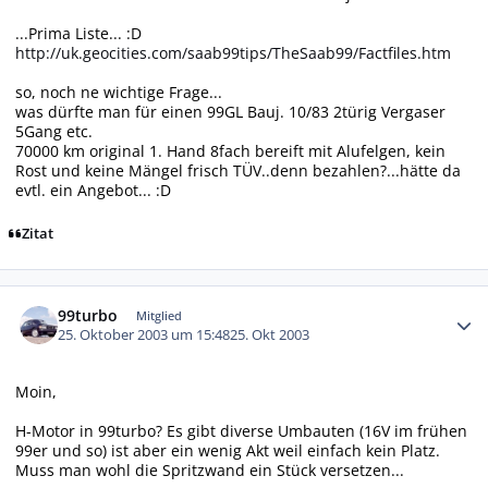
...Prima Liste... :D
http://uk.geocities.com/saab99tips/TheSaab99/Factfiles.htm
so, noch ne wichtige Frage...
was dürfte man für einen 99GL Bauj. 10/83 2türig Vergaser
5Gang etc.
70000 km original 1. Hand 8fach bereift mit Alufelgen, kein
Rost und keine Mängel frisch TÜV..denn bezahlen?...hätte da
evtl. ein Angebot... :D
Zitat
Autor-Statistiken
99turbo
Mitglied
25. Oktober 2003 um 15:48
25. Okt 2003
Moin,
H-Motor in 99turbo? Es gibt diverse Umbauten (16V im frühen
99er und so) ist aber ein wenig Akt weil einfach kein Platz.
Muss man wohl die Spritzwand ein Stück versetzen...