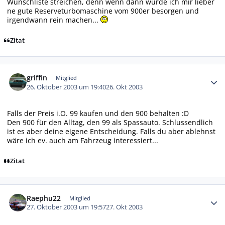
Wunschliste streichen, denn wenn dann würde ich mir lieber
ne gute Reserveturbomaschine vom 900er besorgen und
irgendwann rein machen...
Zitat
Autor-Statistiken
griffin
Mitglied
26. Oktober 2003 um 19:40
26. Okt 2003
Falls der Preis i.O. 99 kaufen und den 900 behalten :D
Den 900 für den Alltag, den 99 als Spassauto. Schlussendlich
ist es aber deine eigene Entscheidung. Falls du aber ablehnst
wäre ich ev. auch am Fahrzeug interessiert...
Zitat
Autor-Statistiken
Raephu22
Mitglied
27. Oktober 2003 um 19:57
27. Okt 2003