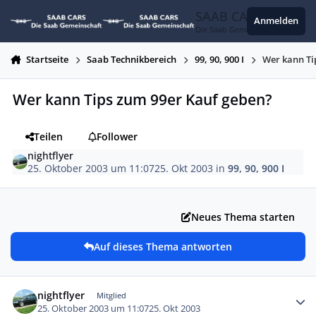
Zum Inhalt springen
SAAB CARS
Anmelden
Die Saab Gemeinschaft
Startseite
Saab Technikbereich
99, 90, 900 I
Wer kann Ti
Wer kann Tips zum 99er Kauf geben?
Teilen
Follower
nightflyer
25. Oktober 2003 um 11:07
25. Okt 2003
in
99, 90, 900 I
Neues Thema starten
Auf dieses Thema antworten
Autor-Statistiken
nightflyer
Mitglied
25. Oktober 2003 um 11:07
25. Okt 2003