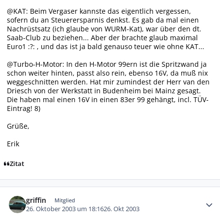
@KAT: Beim Vergaser kannste das eigentlich vergessen,
sofern du an Steuerersparnis denkst. Es gab da mal einen
Nachrüstsatz (ich glaube von WURM-Kat), war über den dt.
Saab-Club zu beziehen... Aber der brachte glaub maximal
Euro1 :?: , und das ist ja bald genauso teuer wie ohne KAT...
@Turbo-H-Motor: In den H-Motor 99ern ist die Spritzwand ja
schon weiter hinten, passt also rein, ebenso 16V, da muß nix
weggeschnitten werden. Hat mir zumindest der Herr van den
Driesch von der Werkstatt in Budenheim bei Mainz gesagt.
Die haben mal einen 16V in einen 83er 99 gehängt, incl. TÜV-
Eintrag! 8)
Grüße,
Erik
Zitat
Autor-Statistiken
griffin
Mitglied
26. Oktober 2003 um 18:16
26. Okt 2003