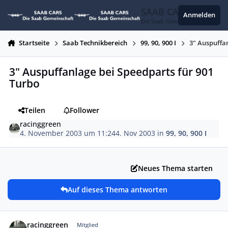
Zum Inhalt springen
SAAB CARS
Anmelden
Die Saab Gemeinschaft
Startseite
Saab Technikbereich
99, 90, 900 I
3" Auspuffa
3" Auspuffanlage bei Speedparts für 901
Turbo
Teilen
Follower
racinggreen
4. November 2003 um 11:24
4. Nov 2003
in
99, 90, 900 I
Neues Thema starten
Auf dieses Thema antworten
Autor-Statistiken
racinggreen
Mitglied