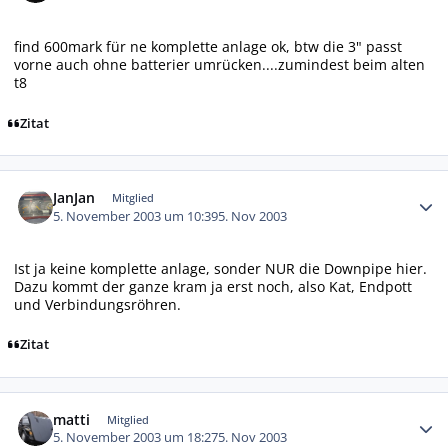
find 600mark für ne komplette anlage ok, btw die 3" passt
vorne auch ohne batterier umrücken....zumindest beim alten
t8
Zitat
Autor-Statistiken
JanJan
Mitglied
5. November 2003 um 10:39
5. Nov 2003
Ist ja keine komplette anlage, sonder NUR die Downpipe hier.
Dazu kommt der ganze kram ja erst noch, also Kat, Endpott
und Verbindungsröhren.
Zitat
Autor-Statistiken
matti
Mitglied
5. November 2003 um 18:27
5. Nov 2003