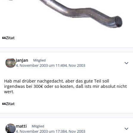
Zitat
Autor-Statistiken
JanJan
Mitglied
4. November 2003 um 11:49
4. Nov 2003
Hab mal drüber nachgedacht, aber das gute Teil soll
irgendwas bei 300€ oder so kosten, daß ists mir absolut nicht
wert.
Zitat
Autor-Statistiken
matti
Mitglied
4. November 2003 um 17:38
4. Nov 2003