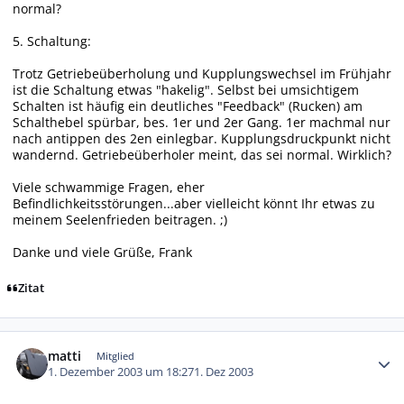
normal?
5. Schaltung:
Trotz Getriebeüberholung und Kupplungswechsel im Frühjahr
ist die Schaltung etwas "hakelig". Selbst bei umsichtigem
Schalten ist häufig ein deutliches "Feedback" (Rucken) am
Schalthebel spürbar, bes. 1er und 2er Gang. 1er machmal nur
nach antippen des 2en einlegbar. Kupplungsdruckpunkt nicht
wandernd. Getriebeüberholer meint, das sei normal. Wirklich?
Viele schwammige Fragen, eher
Befindlichkeitsstörungen...aber vielleicht könnt Ihr etwas zu
meinem Seelenfrieden beitragen. ;)
Danke und viele Grüße, Frank
Zitat
Autor-Statistiken
matti
Mitglied
1. Dezember 2003 um 18:27
1. Dez 2003