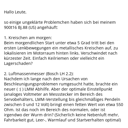
Hallo Leute,
so einige ungeklärte Problemchen haben sich bei meinem
900t16 Bj.88 (US) angehäuft:
1. Kreischen am morgen:
Beim morgendlichen Start unter etwa 5 Grad tritt bei den
ersten Lenkbewegungen ein metallisches Kreischen auf, zu
lokalisieren im Motorraum hinten links. Verschwindet nach
kürzester Zeit. Einfach Keilriemen oder vielleicht ein
Lagerschaden?
2. Luftmassenmesser (Bosch LH 2.2):
Nachdem ich lange nach den Ursachen von
Beschleunigungsproblemen rumgesucht hatte, brachte ein
neuer ( :( ) LMM Abhilfe. Aber der optimale Einstellpunkt
(analoges Voltmeter an Messstecker im Bereich des
Servobehälters, LMM-Verstellung bis gleichmäßiges Pendeln
zwischen 0 und 12 Volt) bringt einen fetten Wert von etwa 550
Ohm. Ist das noch im Bereich des normalen, oder ist
irgendwo der Wurm drin? (Sicherlich keine Nebenluft mehr,
Fahrbarkeit gut, Leer-, Warmlauf und Startverhalten optimal)