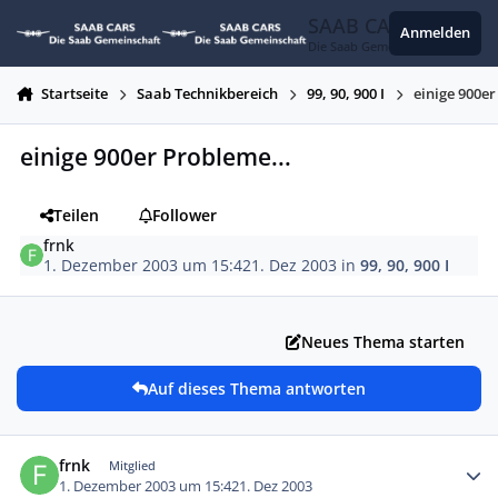
Zum Inhalt springen
SAAB CARS
Anmelden
Die Saab Gemeinschaft
Startseite
Saab Technikbereich
99, 90, 900 I
einige 900er
einige 900er Probleme...
Teilen
Follower
frnk
1. Dezember 2003 um 15:42
1. Dez 2003
in
99, 90, 900 I
Neues Thema starten
Auf dieses Thema antworten
Autor-Statistiken
frnk
Mitglied
1. Dezember 2003 um 15:42
1. Dez 2003