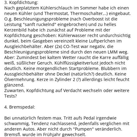
3. Kopfdichtung:
Nach geplatztem Kühlerschlauch im Sommer habe ich einen
neuen Kühler (und Thermostat, Thermoschalter,..) eingebaut.
O.g. Beschleunigungsprobleme (nach Overboost ist die
Leistung "sanft ruckelnd" eingebrochen) und zu helles
Kerzenbild habe ich zunächst auf Probleme mit der
Kopfdichtung geschoben: Kühlerwasser recht undurchsichtig
dunkel, beim Gasgeben vereinzelt kleine Luftperlchen im
Ausgleichbehälter. Aber (2x) CO-Test war negativ, die
Beschleunigungsprobleme sind durch den neuen LMM weg.
Aber: Zumindest bei kaltem Wetter raucht die Karre auffällig
weiß, süßlicher Geruch. Kühlflüssigkeitverlust jedoch nicht
deutlich. Keine morgendlichen Startprobleme. Blubbern im
Aussgleichbehälter ohne Deckel (natürlich?) deutlich. Keine
Ölvermehrung. Kerze in Zylinder 2 (?) allerdings leicht feucht
glänzend.
Zuwarten, Kopfdichtung auf Verdacht wechseln oder weitere
Tests?
4. Bremspedal:
Bei unnatürlich festem max. Tritt aufs Pedal irgendwie
schwammig, Tendenz nachlassend, jedenfalls verglichen mit
anderen Autos. Aber nicht durch "Pumpen" veränderlich.
Bremsfl. wurde im Frühjahr gewechselt.