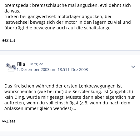
bremspedal: bremsschläuche mal angucken, evtl dehnt sich
da was.
rucken bei gangwechsel: motorlager angucken, bei
lastwechsel bewegt sich der motor in den lagern zu viel und
überträgt die bewegung auch auf die schaltstange
Zitat
Autor-Statistiken
Filia
Mitglied
1. Dezember 2003 um 18:51
1. Dez 2003
Das Kreischen während der ersten Lenkbewegungen ist
wahrscheinlich (wie bei mir) die Servolenkung. Ist (angeblich)
kein Ding, wurde mir gesagt. Müsste dann aber eigentlich nur
auftreten, wenn du voll einschlägst (z.B. wenn du nach dem
Anlassen immer gleich wendest)...
Zitat
Autor-Statistiken