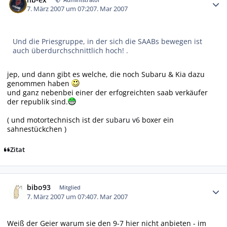
7. März 2007 um 07:20
7. Mar 2007
Und die Priesgruppe, in der sich die SAABs bewegen ist
auch überdurchschnittlich hoch! .
jep, und dann gibt es welche, die noch Subaru & Kia dazu
genommen haben
und ganz nebenbei einer der erfogreichten saab verkäufer
der republik sind.
( und motortechnisch ist der
subaru v6
boxer ein
sahnestückchen )
Zitat
Autor-Statistiken
bibo93
Mitglied
7. März 2007 um 07:40
7. Mar 2007
Weiß der Geier warum sie den 9-7 hier nicht anbieten - im