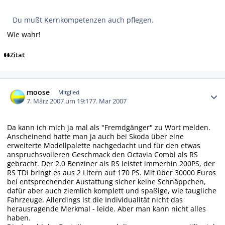
Du mußt Kernkompetenzen auch pflegen.
Wie wahr!
Zitat
Autor-Statistiken
moose
Mitglied
7. März 2007 um 19:17
7. Mar 2007
Da kann ich mich ja mal als "Fremdgänger" zu Wort melden.
Anscheinend hatte man ja auch bei Skoda über eine
erweiterte Modellpalette nachgedacht und für den etwas
anspruchsvolleren Geschmack den Octavia Combi als RS
gebracht. Der 2.0 Benziner als RS leistet immerhin 200PS, der
RS TDI bringt es aus 2 Litern auf 170 PS. Mit über 30000 Euros
bei entsprechender Austattung sicher keine Schnäppchen,
dafür aber auch ziemlich komplett und spaßige, wie taugliche
Fahrzeuge. Allerdings ist die Individualität nicht das
herausragende Merkmal - leide. Aber man kann nicht alles
haben.