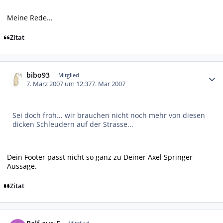
Meine Rede...
Zitat
Autor-Statistiken
bibo93
Mitglied
7. März 2007 um 12:37
7. Mar 2007
Sei doch froh... wir brauchen nicht noch mehr von diesen
dicken Schleudern auf der Strasse...
Dein Footer passt nicht so ganz zu Deiner Axel Springer
Aussage.
Zitat
Autor-Statistiken