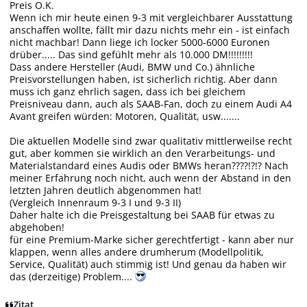
Preis O.K.
Wenn ich mir heute einen 9-3 mit vergleichbarer Ausstattung
anschaffen wollte, fällt mir dazu nichts mehr ein - ist einfach
nicht machbar! Dann liege ich locker 5000-6000 Euronen
drüber..... Das sind gefühlt mehr als 10.000 DM!!!!!!!!!
Dass andere Hersteller (Audi, BMW und Co.) ähnliche
Preisvorstellungen haben, ist sicherlich richtig. Aber dann
muss ich ganz ehrlich sagen, dass ich bei gleichem
Preisniveau dann, auch als SAAB-Fan, doch zu einem Audi A4
Avant greifen würden: Motoren, Qualität, usw.......
Die aktuellen Modelle sind zwar qualitativ mittlerweilse recht
gut, aber kommen sie wirklich an den Verarbeitungs- und
Materialstandard eines Audis oder BMWs heran????!?!? Nach
meiner Erfahrung noch nicht, auch wenn der Abstand in den
letzten Jahren deutlich abgenommen hat!
(Vergleich Innenraum 9-3 I und 9-3 II)
Daher halte ich die Preisgestaltung bei SAAB für etwas zu
abgehoben!
für eine Premium-Marke sicher gerechtfertigt - kann aber nur
klappen, wenn alles andere drumherum (Modellpolitik,
Service, Qualität) auch stimmig ist! Und genau da haben wir
das (derzeitige) Problem....
Zitat