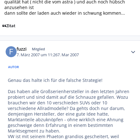
qualität hat ( nicht die vom astra ) und auch noch hübsch
anzusehen ist
dann sollte der laden auch wieder in schwung kommen...
Zitat
Autor-Statistiken
fuzzi
Mitglied
7. März 2007 um 11:26
7. Mar 2007
AUTOR
Genau das halte ich für die falsche Strategie!
Das haben alle Großserienhersteller in den letzten Jahren
probiert und sind damit auf die Schnauze gefallen. Wozu
brauchen wir den 10 verschieden SUVs oder 10
verschiedene Allradmodelle? Da gehts doch nur darum,
demjenigen Hersteller, der eine gute Idee hatte,
Marktanteile abzuknöpfen - ohne wirklich eine Ahnung
geschweige denn Erfahrung in einem bestimmten
Marktsegment zu haben.
VW ist mit seinem Phaeton grandios gescheitert, weil