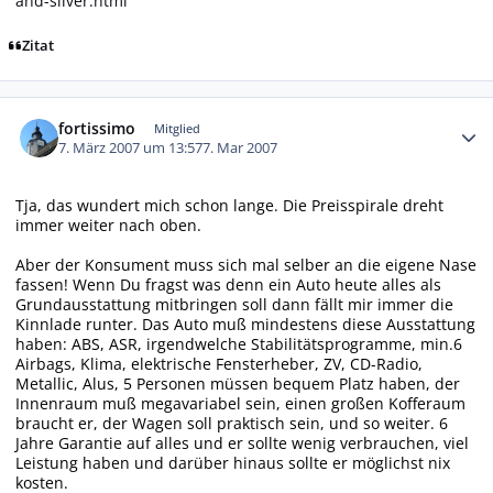
and-silver.html
Zitat
Autor-Statistiken
fortissimo
Mitglied
7. März 2007 um 13:57
7. Mar 2007
Tja, das wundert mich schon lange. Die Preisspirale dreht
immer weiter nach oben.
Aber der Konsument muss sich mal selber an die eigene Nase
fassen! Wenn Du fragst was denn ein Auto heute alles als
Grundausstattung mitbringen soll dann fällt mir immer die
Kinnlade runter. Das Auto muß mindestens diese Ausstattung
haben: ABS, ASR, irgendwelche Stabilitätsprogramme, min.6
Airbags, Klima, elektrische Fensterheber, ZV, CD-Radio,
Metallic, Alus, 5 Personen müssen bequem Platz haben, der
Innenraum muß megavariabel sein, einen großen Kofferaum
braucht er, der Wagen soll praktisch sein, und so weiter. 6
Jahre Garantie auf alles und er sollte wenig verbrauchen, viel
Leistung haben und darüber hinaus sollte er möglichst nix
kosten.