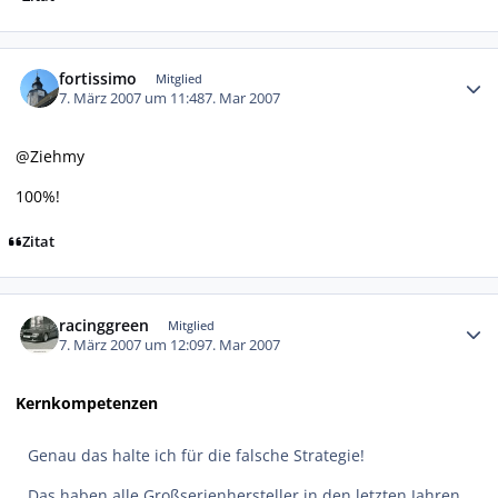
Autor-Statistiken
fortissimo
Mitglied
7. März 2007 um 11:48
7. Mar 2007
@Ziehmy
100%!
Zitat
Autor-Statistiken
racinggreen
Mitglied
7. März 2007 um 12:09
7. Mar 2007
Kernkompetenzen
Genau das halte ich für die falsche Strategie!
Das haben alle Großserienhersteller in den letzten Jahren