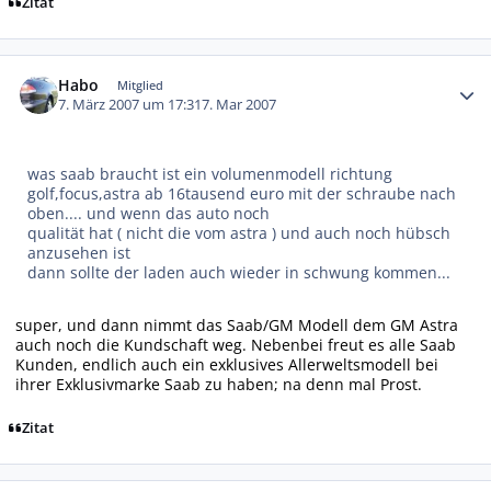
Zitat
Autor-Statistiken
Habo
Mitglied
7. März 2007 um 17:31
7. Mar 2007
was saab braucht ist ein volumenmodell richtung
golf,focus,astra ab 16tausend euro mit der schraube nach
oben.... und wenn das auto noch
qualität hat ( nicht die vom astra ) und auch noch hübsch
anzusehen ist
dann sollte der laden auch wieder in schwung kommen...
super, und dann nimmt das Saab/GM Modell dem GM Astra
auch noch die Kundschaft weg. Nebenbei freut es alle Saab
Kunden, endlich auch ein exklusives Allerweltsmodell bei
ihrer Exklusivmarke Saab zu haben; na denn mal Prost.
Zitat
Autor-Statistiken