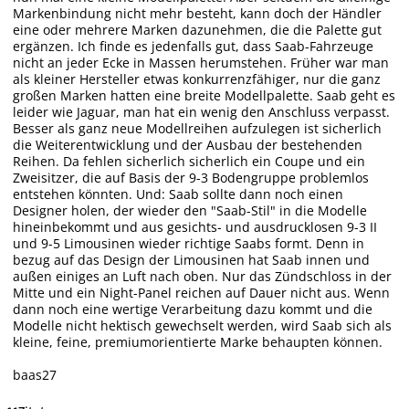
Markenbindung nicht mehr besteht, kann doch der Händler
eine oder mehrere Marken dazunehmen, die die Palette gut
ergänzen. Ich finde es jedenfalls gut, dass Saab-Fahrzeuge
nicht an jeder Ecke in Massen herumstehen. Früher war man
als kleiner Hersteller etwas konkurrenzfähiger, nur die ganz
großen Marken hatten eine breite Modellpalette. Saab geht es
leider wie Jaguar, man hat ein wenig den Anschluss verpasst.
Besser als ganz neue Modellreihen aufzulegen ist sicherlich
die Weiterentwicklung und der Ausbau der bestehenden
Reihen. Da fehlen sicherlich sicherlich ein Coupe und ein
Zweisitzer, die auf Basis der 9-3 Bodengruppe problemlos
entstehen könnten. Und: Saab sollte dann noch einen
Designer holen, der wieder den "Saab-Stil" in die Modelle
hineinbekommt und aus gesichts- und ausdrucklosen 9-3 II
und 9-5 Limousinen wieder richtige Saabs formt. Denn in
bezug auf das Design der Limousinen hat Saab innen und
außen einiges an Luft nach oben. Nur das Zündschloss in der
Mitte und ein Night-Panel reichen auf Dauer nicht aus. Wenn
dann noch eine wertige Verarbeitung dazu kommt und die
Modelle nicht hektisch gewechselt werden, wird Saab sich als
kleine, feine, premiumorientierte Marke behaupten können.
baas27