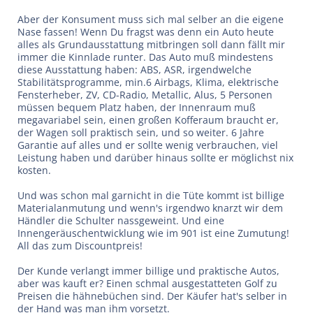
Aber der Konsument muss sich mal selber an die eigene
Nase fassen! Wenn Du fragst was denn ein Auto heute
alles als Grundausstattung mitbringen soll dann fällt mir
immer die Kinnlade runter. Das Auto muß mindestens
diese Ausstattung haben: ABS, ASR, irgendwelche
Stabilitätsprogramme, min.6 Airbags, Klima, elektrische
Fensterheber, ZV, CD-Radio, Metallic, Alus, 5 Personen
müssen bequem Platz haben, der Innenraum muß
megavariabel sein, einen großen Kofferaum braucht er,
der Wagen soll praktisch sein, und so weiter. 6 Jahre
Garantie auf alles und er sollte wenig verbrauchen, viel
Leistung haben und darüber hinaus sollte er möglichst nix
kosten.
Und was schon mal garnicht in die Tüte kommt ist billige
Materialanmutung und wenn's irgendwo knarzt wir dem
Händler die Schulter nassgeweint. Und eine
Innengeräuschentwicklung wie im 901 ist eine Zumutung!
All das zum Discountpreis!
Der Kunde verlangt immer billige und praktische Autos,
aber was kauft er? Einen schmal ausgestatteten Golf zu
Preisen die hähnebüchen sind. Der Käufer hat's selber in
der Hand was man ihm vorsetzt.