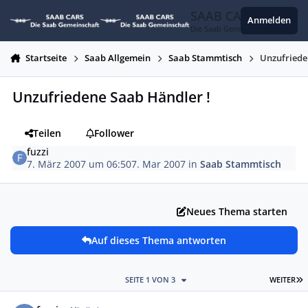
Zum Inhalt springen
SAAB CARS
Anmelden
Die Saab Gemeinschaft
Startseite
Saab Allgemein
Saab Stammtisch
Unzufriede
Unzufriedene Saab Händler !
Teilen
Follower
fuzzi
7. März 2007 um 06:50
7. Mar 2007
in
Saab Stammtisch
Neues Thema starten
Auf dieses Thema antworten
L
SEITE 1 VON 3
WEITER
Autor-Statistiken