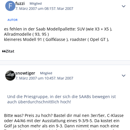
fuzzi
Mitglied
7. März 2007 um 08:15
7. Mar 2007
AUTOR
es fehlen in der Saab Modellpallette: SUV (wie X3 + X5 ),
Allradmodelle ( 93, 95 )
kleineres Modell 91 ( Golfklasse ), roadster ( Opel GT ),
Zitat
Autor-Statistiken
snowtiger
Mitglied
7. März 2007 um 10:45
7. Mar 2007
Und die Priesgruppe, in der sich die SAABs bewegen ist
auch überdurchschnittlich hoch!
Bitte was? Preis zu hoch? Bastel dir mal nen 3er/5er, C-Klasse
oder A4/A6 mit der Ausstattung eines 9-3/9-5. Da kostet ein
Golf ja schon mehr als ein 9-3. Dann nimmt man noch eine