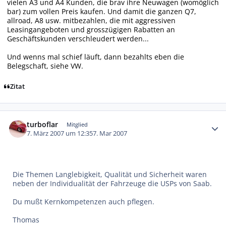
vielen A3 und A4 Kunden, die brav ihre Neuwagen (womöglich
bar) zum vollen Preis kaufen. Und damit die ganzen Q7,
allroad, A8 usw. mitbezahlen, die mit aggressiven
Leasingangeboten und grosszügigen Rabatten an
Geschäftskunden verschleudert werden...
Und wenns mal schief läuft, dann bezahlts eben die
Belegschaft, siehe VW.
Zitat
Autor-Statistiken
turboflar
Mitglied
7. März 2007 um 12:35
7. Mar 2007
Die Themen Langlebigkeit, Qualität und Sicherheit waren
neben der Individualität der Fahrzeuge die USPs von Saab.
Du mußt Kernkompetenzen auch pflegen.
Thomas