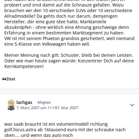
probiert und sind damit auf die Schnauze gefallen. Wozu
brauchen wir den 10 verschieden SUVs oder 10 verschiedene
Allradmodelle? Da gehts doch nur darum, demjenigen
Hersteller, der eine gute Idee hatte, Marktanteile
abzuknöpfen - ohne wirklich eine Ahnung geschweige denn
Erfahrung in einem bestimmten Marktsegment zu haben.
VW ist mit seinem Phaeton grandios gescheitert, weil niemand
eine S-Klasse von Volkswagen haben will.
Meiner Meinung nach gilt: Schuster, bleib bei deinen Leisten.
Oder wie man heute sagen würde: Konzentrier Dich auf deine
Kernkompetenzen!
Zitat
Autor-Statistiken
lachgas
Mitglied
7. März 2007 um 11:18
7. Mar 2007
was saab braucht ist ein volumenmodell richtung
golf,focus,astra ab 16tausend euro mit der schraube nach
oben.... und wenn das auto noch