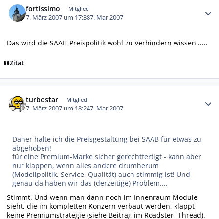
fortissimo
Mitglied
7. März 2007 um 17:38
7. Mar 2007
Das wird die SAAB-Preispolitik wohl zu verhindern wissen......
Zitat
Autor-Statistiken
turbostar
Mitglied
7. März 2007 um 18:24
7. Mar 2007
Daher halte ich die Preisgestaltung bei SAAB für etwas zu
abgehoben!
für eine Premium-Marke sicher gerechtfertigt - kann aber
nur klappen, wenn alles andere drumherum
(Modellpolitik, Service, Qualität) auch stimmig ist! Und
genau da haben wir das (derzeitige) Problem....
Stimmt. Und wenn man dann noch im Innenraum Module
sieht, die im kompletten Konzern verbaut werden, klappt
keine Premiumstrategie (siehe Beitrag im Roadster- Thread).