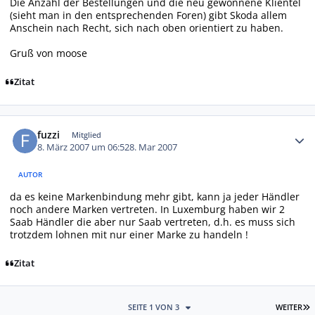
Die Anzahl der Bestellungen und die neu gewonnene Klientel
(sieht man in den entsprechenden Foren) gibt Skoda allem
Anschein nach Recht, sich nach oben orientiert zu haben.
Gruß von moose
Zitat
Autor-Statistiken
fuzzi
Mitglied
8. März 2007 um 06:52
8. Mar 2007
AUTOR
da es keine Markenbindung mehr gibt, kann ja jeder Händler
noch andere Marken vertreten. In Luxemburg haben wir 2
Saab Händler die aber nur Saab vertreten, d.h. es muss sich
trotzdem lohnen mit nur einer Marke zu handeln !
Zitat
L
SEITE 1 VON 3
WEITER