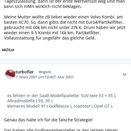
Tageszulassung, dann ist der erste Wertverlust weg und man
kann sich mMn wirklich nicht beklagen.
Meine Mutter wollte zB lieber wieder einen Volvo Kombi, am
besten XC70. So, dann gibts die nicht mit Euro4/Partikelfilter,
gebraucht mit 60k km nicht unter 27k €. Drum haben wir jetzt
wieder einen 9-5 Kombi mit 16k km, Partikelfilter,
Vollausstattung für ungefähr das gleiche Geld.
Zitat
Autor-Statistiken
turboflar
Mitglied
7. März 2007 um 10:46
7. Mar 2007
es fehlen in der Saab Modellpallette: SUV (wie X3 + X5 ),
Allradmodelle ( 93, 95 )
kleineres Modell 91 ( Golfklasse ), roadster ( Opel GT ),
Genau das halte ich für die falsche Strategie!
Das haben alle Großserienhersteller in den letzten Jahren