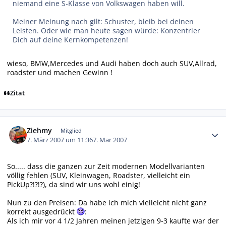
niemand eine S-Klasse von Volkswagen haben will.
Meiner Meinung nach gilt: Schuster, bleib bei deinen
Leisten. Oder wie man heute sagen würde: Konzentrier
Dich auf deine Kernkompetenzen!
wieso, BMW,Mercedes und Audi haben doch auch SUV,Allrad,
roadster und machen Gewinn !
Zitat
Autor-Statistiken
Ziehmy
Mitglied
7. März 2007 um 11:36
7. Mar 2007
So..... dass die ganzen zur Zeit modernen Modellvarianten
völlig fehlen (SUV, Kleinwagen, Roadster, vielleicht ein
PickUp?!?!?), da sind wir uns wohl einig!
Nun zu den Preisen: Da habe ich mich vielleicht nicht ganz
korrekt ausgedrückt
:
Als ich mir vor 4 1/2 Jahren meinen jetzigen 9-3 kaufte war der