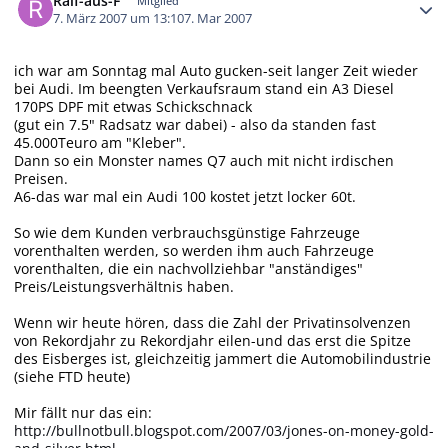
Ralf-aus-F
Mitglied
7. März 2007 um 13:10
7. Mar 2007
ich war am Sonntag mal Auto gucken-seit langer Zeit wieder
bei Audi. Im beengten Verkaufsraum stand ein A3 Diesel
170PS DPF mit etwas Schickschnack
(gut ein 7.5" Radsatz war dabei) - also da standen fast
45.000Teuro am "Kleber".
Dann so ein Monster names Q7 auch mit nicht irdischen
Preisen.
A6-das war mal ein Audi 100 kostet jetzt locker 60t.
So wie dem Kunden verbrauchsgünstige Fahrzeuge
vorenthalten werden, so werden ihm auch Fahrzeuge
vorenthalten, die ein nachvollziehbar "anständiges"
Preis/Leistungsverhältnis haben.
Wenn wir heute hören, dass die Zahl der Privatinsolvenzen
von Rekordjahr zu Rekordjahr eilen-und das erst die Spitze
des Eisberges ist, gleichzeitig jammert die Automobilindustrie
(siehe FTD heute)
Mir fällt nur das ein:
http://bullnotbull.blogspot.com/2007/03/jones-on-money-gold-