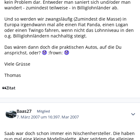
kein Problem dar. Entweder man saniert sich und/oder man
wandert - zumindest teilweise - in Billiglohnländer ab.
Und so werden wir zwangsläufig (Zumindest die Masse) in
Europa irgendwann mal alle einen Fiat Panda, einen Logan
oder einen Twingo fahren, wenn nicht das Lohnniveau in den
o.g. Billiglohnländern nachhaltig steigt.
Das wären dann doch die praktischen Autos, auf die Du
ansprichst, oder?
:frown:
Viele Grüsse
Thomas
Zitat
Autor-Statistiken
Baas27
Mitglied
7. März 2007 um 16:39
7. Mar 2007
Saab war doch schon immer ein Nischenhersteller. Die haben
nun mal eine kleine Modellpalette. Aber seitdem die alleinige