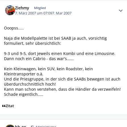
Autor-Statistiken
Ziehmy
Mitglied
7. März 2007 um 07:09
7. Mar 2007
Ooopss.....
Naja die Modellpalette ist bei SAAB ja auch, vorsichtig
formuliert, sehr übersichtlich:
9-3 und 9-5, dort jeweils einen Kombi und eine Limousine.
Dann noch ein Cabrio - das war's......
Kein Kleinwagen, kein SUV, kein Roadster, kein
Kleintransporter o.ä.
Und die Priesgruppe, in der sich die SAABs bewegen ist auch
überdurchschnittlich hoch!
Kann man schon verstehen, dass die Händler da verzweifeln!
Schade eigentlich.....
Zitat
Autor-Statistiken
hb-ex
Administrator