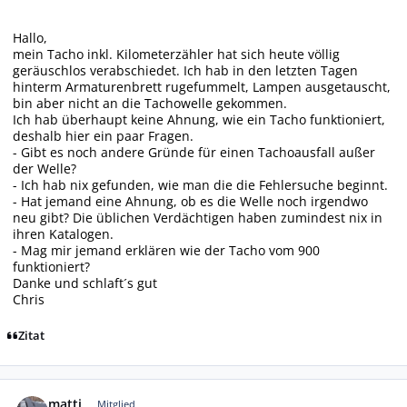
Hallo,
mein Tacho inkl. Kilometerzähler hat sich heute völlig
geräuschlos verabschiedet. Ich hab in den letzten Tagen
hinterm Armaturenbrett rugefummelt, Lampen ausgetauscht,
bin aber nicht an die Tachowelle gekommen.
Ich hab überhaupt keine Ahnung, wie ein Tacho funktioniert,
deshalb hier ein paar Fragen.
- Gibt es noch andere Gründe für einen Tachoausfall außer
der Welle?
- Ich hab nix gefunden, wie man die die Fehlersuche beginnt.
- Hat jemand eine Ahnung, ob es die Welle noch irgendwo
neu gibt? Die üblichen Verdächtigen haben zumindest nix in
ihren Katalogen.
- Mag mir jemand erklären wie der Tacho vom 900
funktioniert?
Danke und schlaft´s gut
Chris
Zitat
Autor-Statistiken
matti
Mitglied