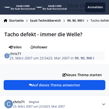
Zum Inhalt springen
SAAB CARS
Anmelden
Die Saab Gemeinschaft
Startseite
Saab Technikbereich
99, 90, 900 I
Tacho defekt
Tacho defekt - immer die Welle?
Teilen
Follower
chris71
23. März 2007 um 23:54
23. Mar 2007
in
99, 90, 900 I
Neues Thema starten
Auf dieses Thema antworten
Autor-Statistiken
chris71
Mitglied
23. März 2007 um 23:54
23. Mar 2007