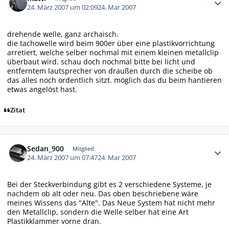
24. März 2007 um 02:09
24. Mar 2007
drehende welle, ganz archaisch.
die tachowelle wird beim 900er über eine plastikvorrichtung
arretiert, welche selber nochmal mit einem kleinen metallclip
überbaut wird. schau doch nochmal bitte bei licht und
entferntem lautsprecher von draußen durch die scheibe ob
das alles noch ordentlich sitzt. möglich das du beim hantieren
etwas angelöst hast.
Zitat
Autor-Statistiken
Sedan_900
Mitglied
24. März 2007 um 07:47
24. Mar 2007
Bei der Steckverbindung gibt es 2 verschiedene Systeme, je
nachdem ob alt oder neu. Das oben beschriebene wäre
meines Wissens das "Alte". Das Neue System hat nicht mehr
den Metallclip, sondern die Welle selber hat eine Art
Plastikklammer vorne dran.