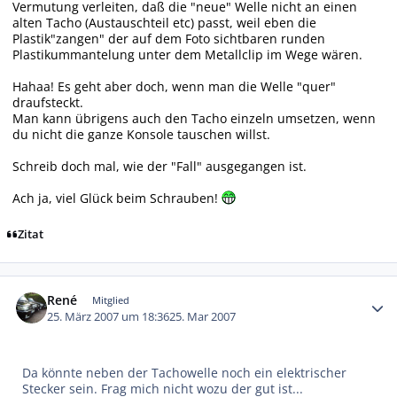
Vermutung verleiten, daß die "neue" Welle nicht an einen
alten Tacho (Austauschteil etc) passt, weil eben die
Plastik"zangen" der auf dem Foto sichtbaren runden
Plastikummantelung unter dem Metallclip im Wege wären.
Hahaa! Es geht aber doch, wenn man die Welle "quer"
draufsteckt.
Man kann übrigens auch den Tacho einzeln umsetzen, wenn
du nicht die ganze Konsole tauschen willst.
Schreib doch mal, wie der "Fall" ausgegangen ist.
Ach ja, viel Glück beim Schrauben!
Zitat
Autor-Statistiken
René
Mitglied
25. März 2007 um 18:36
25. Mar 2007
Da könnte neben der Tachowelle noch ein elektrischer
Stecker sein. Frag mich nicht wozu der gut ist...