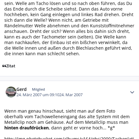
sein. Welle am Tacho lösen und so nach oben führen, das Du
das Ende durch die Scheibe siehst. Dann das Auto vorne
hochheben, kein Gang einlegen und linkes Rad drehen. Dreht
sich dann die Welle? Wenn nicht, am Getriebe mit
Rändelmutter Welle abnehmen und den Kunststoffmitnehmer
anschauen. Dreht der sich? Wenn alles bis dahin sich dreht,
kann es auch der Tachometer sein (selten). Die Welle kann
man nachkaufen, der Einbau ist ein bißchen verwinkelt, da
die Welle innen und außen durch Blechlaschen geführt wird,
die innen kann man schlecht sehen.
Zitat
Autor-Statistiken
Gerd
Mitglied
24. März 2007 um 09:10
24. Mar 2007
Wenn man genau hinschaut, sieht man auf dem Foto
oberhalb vom Tachowelleneingang das alte System mit dem
Metallclip noch am Gehäuse. Auf dem Metallclip muss man
hinten draufdrücken
, dann geht er vorne hoch... *g*
http://img.photobucket.com/albums/v164/obsi2000/Tachoplati