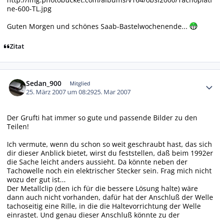
ne-600-TL.jpg
Guten Morgen und schönes Saab-Bastelwochenende...
Zitat
Autor-Statistiken
Sedan_900
Mitglied
25. März 2007 um 08:29
25. Mar 2007
Der Grufti hat immer so gute und passende Bilder zu den
Teilen!
Ich vermute, wenn du schon so weit geschraubt hast, das sich
dir dieser Anblick bietet, wirst du feststellen, daß beim 1992er
die Sache leicht anders aussieht. Da könnte neben der
Tachowelle noch ein elektrischer Stecker sein. Frag mich nicht
wozu der gut ist...
Der Metallclip (den ich für die bessere Lösung halte) wäre
dann auch nicht vorhanden, dafür hat der Anschluß der Welle
tachoseitig eine Rille, in die die Haltevorrichtung der Welle
einrastet. Und genau dieser Anschluß könnte zu der