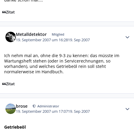
Zitat
Autor-Statistiken
Metalldetektor
Mitglied
19. September 2007 um 16:28
19. Sep 2007
Ich nehm mal an, ohne die 9-3 zu kennen: das müsste im
Wartungsheft stehen (oder in Servicerechnungen, so
vorhanden), und welches Getriebeöl rein soll steht
normalerweise im Handbuch.
Zitat
Autor-Statistiken
brose
Administrator
19. September 2007 um 17:07
19. Sep 2007
Getriebeöl