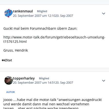
Autor-Statistiken
rankenmaul
Mitglied
20. September 2007 um 12:10
20. Sep 2007
Guckt mal beim Forumnachbarn übern Zaun:
http://www.motor-talk.de/forum/getriebeoeltausch-umoelung-
t1576125.html
Gruss, Hendrik
Zitat
Autor-Statistiken
topperharley
Mitglied
20. September 2007 um 14:51
20. Sep 2007
AUTOR
joooo ....habe mal die motor-talk "anweisungen ausgedruckt
und werde damit dann mal nen wechsel vornehmen
lassen....aber erst nächste woche irgendwann ....