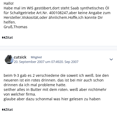
Hallo!
Habe mal im WIS gestöbert,dort steht Saab synthetisches Öl
für Schaltgetriebe Art.Nr. 400108247,aber keine Angabe zum
Hersteller,Viskosität,oder ähnlichem.Hoffe,ich konnte Dir
helfen.
Gruß,Thomas
Zitat
Autor-Statistiken
cutsick
Mitglied
20. September 2007 um 07:49
20. Sep 2007
beim 9-3 gab es 2 verschiedene öle soweit ich weiß. bie den
neueren ist ein rotes drinnen. das ist bei mir auch schon
drinnen da ich mal probleme hatte.
seither alles in Butter mit dem roten. weiß aber nichtmehr
von welcher firma.
glaube aber dazu schonmal was hier gelesen zu haben
Zitat