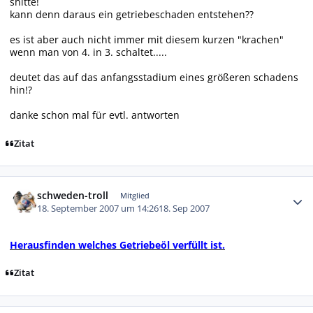
shitte!
kann denn daraus ein getriebeschaden entstehen??
es ist aber auch nicht immer mit diesem kurzen "krachen"
wenn man von 4. in 3. schaltet.....
deutet das auf das anfangsstadium eines größeren schadens
hin!?
danke schon mal für evtl. antworten
Zitat
Autor-Statistiken
schweden-troll
Mitglied
18. September 2007 um 14:26
18. Sep 2007
Herausfinden welches Getriebeöl verfüllt ist.
Zitat
Autor-Statistiken