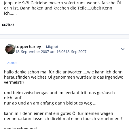
Jepp, die 9-3I Getriebe mosern sofort rum, wenn's falsche Öl
drin ist. Dann haken und krachen die Teile....übel! Kenn
ich......
Zitat
Autor-Statistiken
topperharley
Mitglied
18. September 2007 um 16:06
18. Sep 2007
AUTOR
hallo danke schon mal für die antworten....wie kann ich denn
herausfinden welches Öl genommen wurde!? is das irgendwo
vermekrt!?
und beim zwischengas und im leerlauf tritt das geräusch
nicht auf....
nur ab und an am anfang dann bleibt es weg ...!
kann mir denn einer mal ein gutes Öl für meinen wagen
nennen..dann lasse ich direkt mal einen tausch vornehmen!?
danke schon mal....