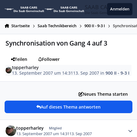
Zum Inhalt springen
SAAB CARS
Anmelden
Die Saab Gemeinschaft
Startseite
Saab Technikbereich
900 II - 9-3 I
Synchronisat
Synchronisation von Gang 4 auf 3
Teilen
Follower
topperharley
13. September 2007 um 14:31
13. Sep 2007
in
900 II - 9-3 I
Neues Thema starten
Auf dieses Thema antworten
Autor-Statistiken
topperharley
Mitglied
13. September 2007 um 14:31
13. Sep 2007