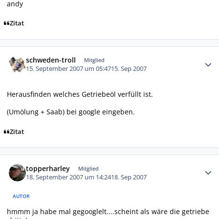
andy
Zitat
Autor-Statistiken
schweden-troll
Mitglied
15. September 2007 um 05:47
15. Sep 2007
Herausfinden welches Getriebeöl verfüllt ist.
(Umölung + Saab) bei google eingeben.
Zitat
Autor-Statistiken
topperharley
Mitglied
18. September 2007 um 14:24
18. Sep 2007
AUTOR
hmmm ja habe mal gegooglelt....scheint als wäre die getriebe