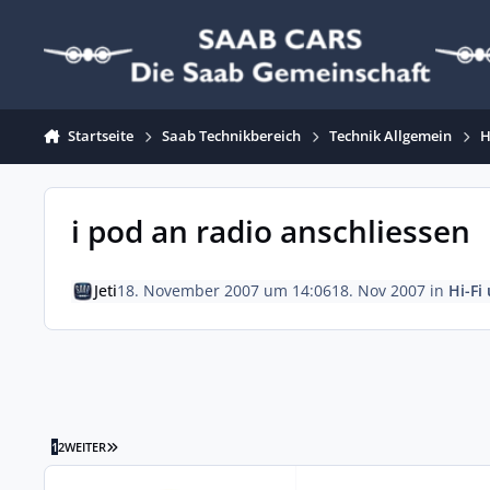
Zum Inhalt springen
Startseite
Saab Technikbereich
Technik Allgemein
H
i pod an radio anschliessen
Jeti
18. November 2007 um 14:06
18. Nov 2007
in
Hi-Fi
LETZTE SEITE
1
2
WEITER