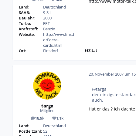
http://www.motor-talk.
Beiträge
Reputation
Land:
Deutschland
SAAB:
9-3 I
Baujahr:
2000
Turbo:
FPT
Kraftstoff:
Benzin
Website:
http://www.finsd
orf.de/e-
cards.html
Zitat
Ort:
Finsdorf
20. November 2007 um 15
@targa
der einzigste standar
auch.
targa
Hat er das ? Ich dachte 
Mitglied
18,9k
1,1k
Beiträge
Reputation
Land:
Deutschland
Postleitzahl:
52