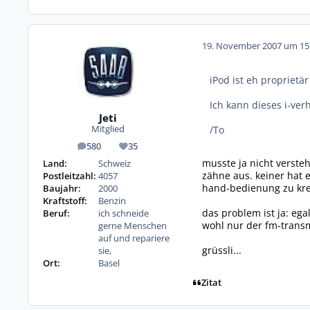
19. November 2007 um 15
iPod ist eh proprietä
Ich kann dieses i-ver
Jeti
/To
Mitglied
580
35
Beiträge
Reputation
musste ja nicht verste
Land:
Schweiz
zähne aus. keiner hat
Postleitzahl:
4057
hand-bedienung zu krei
Baujahr:
2000
Kraftstoff:
Benzin
das problem ist ja: ega
Beruf:
ich schneide
wohl nur der fm-transm
gerne Menschen
auf und repariere
grüssli...
sie,
Ort:
Basel
Zitat