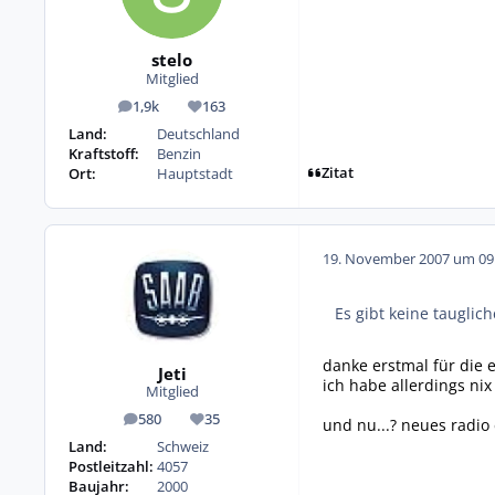
stelo
Mitglied
1,9k
163
Beiträge
Reputation
Land:
Deutschland
Kraftstoff:
Benzin
Zitat
Ort:
Hauptstadt
19. November 2007 um 09
Es gibt keine tauglic
danke erstmal für die 
Jeti
ich habe allerdings ni
Mitglied
580
35
und nu...? neues radio 
Beiträge
Reputation
Land:
Schweiz
Postleitzahl:
4057
Baujahr:
2000