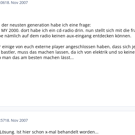
:06
18. Nov 2007
d der neusten generation habe ich eine frage:
o MY 2000. dort habe ich ein cd-radio drin. nun stellt sich mit die f
e nämlich auf dem radio keinen aux-eingang entdecken können.
er einige von euch externe player angeschlossen haben, dass sich
in bastler, muss das machen lassen, da ich von elektrik und so kei
 man das am besten machen lässt...
:57
18. Nov 2007
 Lösung. Ist hier schon x-mal behandelt worden...