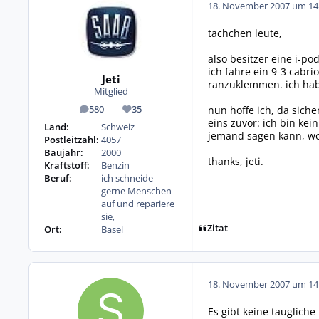
18. November 2007 um 14
tachchen leute,
also besitzer eine i-po
ich fahre ein 9-3 cabri
Jeti
ranzuklemmen. ich hab
Mitglied
nun hoffe ich, da sich
580
35
Beiträge
Reputation
eins zuvor: ich bin ke
Land:
Schweiz
jemand sagen kann, wo
Postleitzahl:
4057
Baujahr:
2000
thanks, jeti.
Kraftstoff:
Benzin
Beruf:
ich schneide
gerne Menschen
auf und repariere
sie,
Zitat
Ort:
Basel
18. November 2007 um 14
Es gibt keine taugliche