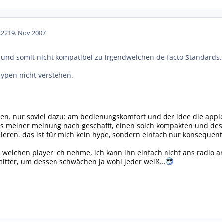
:22
19. Nov 2007
r und somit nicht kompatibel zu irgendwelchen de-facto Standards.
hypen nicht verstehen.
hen. nur soviel dazu: am bedienungskomfort und der idee die apple 
 es meiner meinung nach geschafft, einen solch kompakten und de
eren. das ist für mich kein hype, sondern einfach nur konsequen
l welchen player ich nehme, ich kann ihn einfach nicht ans radio a
itter, um dessen schwächen ja wohl jeder weiß...