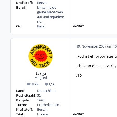
Kraftstoff:
Benzin
Beruf:
ich schneide
gerne Menschen
auf und repariere
sie,
Zitat
Ort:
Basel
19. November 2007 um 10
iPod ist eh proprietär
Ich kann dieses i-verh
targa
/To
Mitglied
18,9k
1,1k
Beiträge
Reputation
Land:
Deutschland
Postleitzahl:
52
Baujahr:
1995
Turbo:
t turbolinchen
Kraftstoff:
Benzin
Zitat
Titel:
Hoover