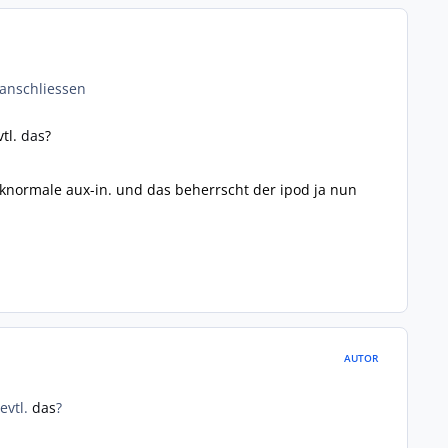
 anschliessen
vtl.
das
?
tinknormale aux-in. und das beherrscht der ipod ja nun
AUTOR
evtl.
das
?