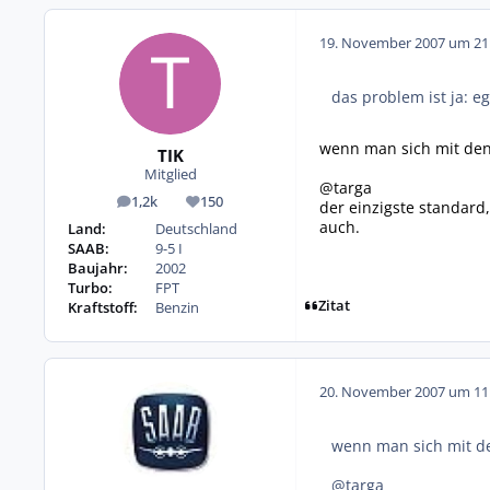
19. November 2007 um 21
das problem ist ja: e
wenn man sich mit den 
TIK
Mitglied
@targa
1,2k
150
der einzigste standard,
Beiträge
Reputation
auch.
Land:
Deutschland
SAAB:
9-5 I
Baujahr:
2002
Turbo:
FPT
Zitat
Kraftstoff:
Benzin
20. November 2007 um 11
wenn man sich mit den
@targa