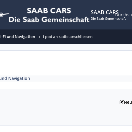
SAAB CARS
Durchs
Die Saab Gemeinschaft
i-Fi und Navigation
i pod an radio anschliessen
 und Navigation
Neu