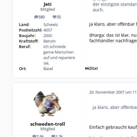
Jeti
der einzigste standar
auch.
Mitglied
580
35
Beiträge
Reputation
ja klaro, aber offenbar
Land:
Schweiz
Postleitzahl:
4057
@targa: das ist klar, n
Baujahr:
2000
fachhändler nachfrage
Kraftstoff:
Benzin
Beruf:
ich schneide
gerne Menschen
auf und repariere
sie,
Zitat
Ort:
Basel
20. November 2007 um 11
ja klaro, aber offenb
schweden-troll
Einfach gebraucht kau
Mitglied
7,4k
1,2k