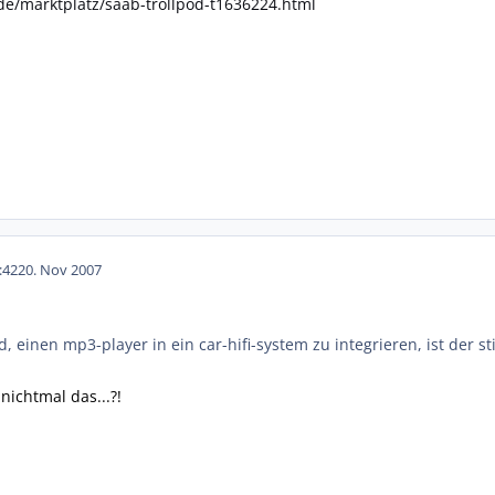
de/marktplatz/saab-trollpod-t1636224.html
:42
20. Nov 2007
d, einen mp3-player in ein car-hifi-system zu integrieren, ist der 
nichtmal das...?!